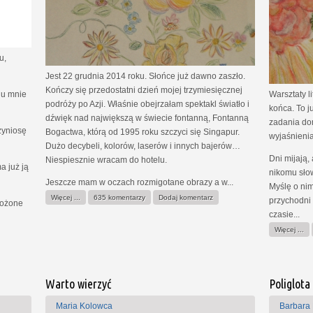
u,
Jest 22 grudnia 2014 roku. Słońce już dawno zaszło.
Kończy się przedostatni dzień mojej trzymiesięcznej
i u mnie
Warsztaty l
podróży po Azji. Właśnie obejrzałam spektakl światło i
końca. To j
dźwięk nad największą w świecie fontanną, Fontanną
zadania do
zyniosę
Bogactwa, którą od 1995 roku szczyci się Singapur.
wyjaśnieniam
Dużo decybeli, kolorów, laserów i innych bajerów…
Dni mijają,
Niespiesznie wracam do hotelu.
a już ją
nikomu sło
Jeszcze mam w oczach rozmigotane obrazy a w...
Myślę o nim
Więcej ...
635 komentarzy
Dodaj komentarz
przychodni r
łożone
czasie...
Więcej ...
Warto wierzyć
Poliglota
Maria Kolowca
Barbara