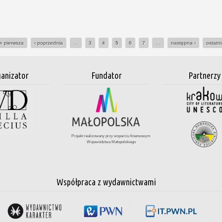
« pierwsza
‹ poprzednia
…
3
4
5
6
7
…
następna ›
ostatn
anizator
Fundator
Partnerzy
Projekt realizowany przy wsparciu finansowym
Województwa Małopolskiego
Współpraca z wydawnictwami