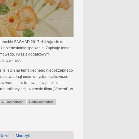
iterackie SAGA AD 2017 zbliżają się do
uż przedostatnie spotkanie. Zapisuję temat
mowego. Wraz z dodatkowymi
i „co i jak”.
 a felieton na temat jednego niepotrzebnego
wa zawładnął moim umysłem całkowicie.
 w wannie i w tramwaju, w poczekalni
ehabilitacyjnej i w czasie filmu „Vincent”, w
42 komentarze
Dodaj komentarz
 Kozubek-Marczyk