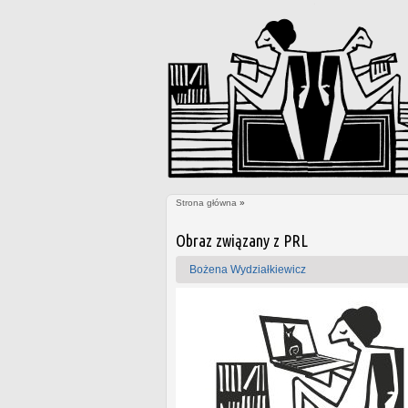
Strona główna
»
Jesteś tutaj
Strony
Obraz związany z PRL
Bożena Wydziałkiewicz