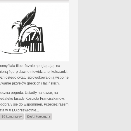
pomyślała filozoficznie spoglądając na
ioną figurę dawno niewidzianej koleżanki.
wzniosłego cytatu sprowokowało ją wspólne
wanie przysłów greckich i łacińskich.
neczna pogoda. Usiadły na ławce, na
iedaleko fasady Kościoła Franciszkanów.
 dobrały się do wspomnień. Przecież razem
lata w X LO przewrotnie...
19 komentarzy
Dodaj komentarz