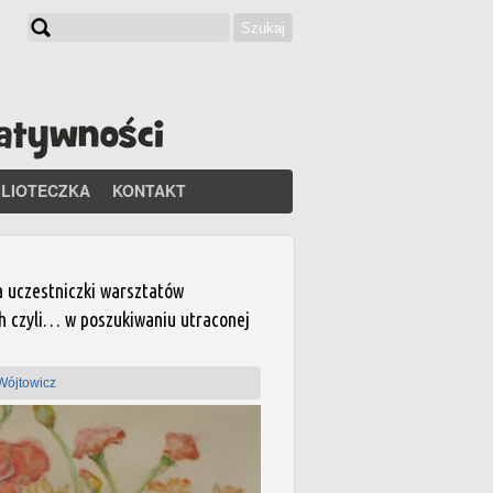
Szukaj
Formularz wyszukiwania
BLIOTECZKA
KONTAKT
a uczestniczki warsztatów
ch czyli… w poszukiwaniu utraconej
Wójtowicz