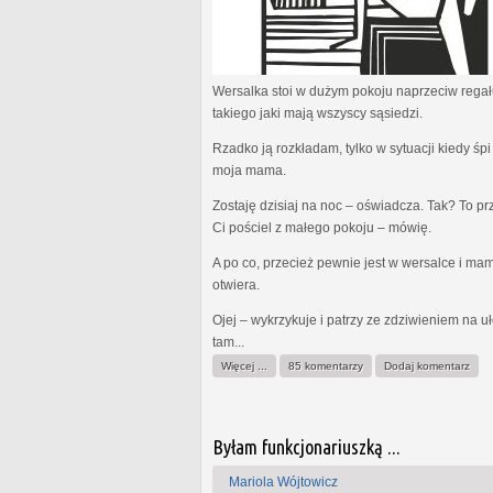
Wersalka stoi w dużym pokoju naprzeciw regał
takiego jaki mają wszyscy sąsiedzi.
Rzadko ją rozkładam, tylko w sytuacji kiedy śp
moja mama.
Zostaję dzisiaj na noc – oświadcza. Tak? To pr
Ci pościel z małego pokoju – mówię.
A po co, przecież pewnie jest w wersalce i mam
otwiera.
Ojej – wykrzykuje i patrzy ze zdziwieniem na u
tam...
Więcej ...
85 komentarzy
Dodaj komentarz
Byłam funkcjonariuszką ...
Mariola Wójtowicz