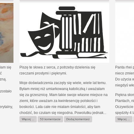
łam się
Piszę te słowa z serca, z potrzeby dzielenia się
Panta rhei 
ć
rzeczami prostymi i pięknymi.
nieco zmien
zną.
Do użycia 
Moje doświadczenia zaczęły się wiele, wiele lat temu.
niegdyś wku
Byłam mniej niż umiarkowaną katoliczką i uważałam
zostało
się za grzesznicę. Mam takie swoje własne miejsce na
Piękna sło
ziemi, które uważam za kwintesencję polskości i
Plantach, n
rytalny,
boskości. Lata całe nie miałam śmiałości, aby tam
Oczywiście
chodzić, bo czułam się niegodna. Powolutku jednak...
spędziły 4 
Więcej ...
53 komentarze
Dodaj komentarz
Więcej ...