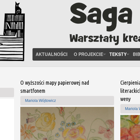
AKTUALNOŚCI
O PROJEKCIE
TEKSTY
BI
O wyższości mapy papierowej nad
Cierpieni
smartfonem
literacki
weny
Mariola Wójtowicz
Mariola 