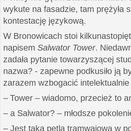
wykute na fasadzie, tam prężyła s
kontestację językową.
W Bronowicach stoi kilkunastop
napisem
Salwator Tower
. Niedaw
zadała pytanie towarzyszącej stud
nazwa? - zapewne podkusiło ją by
zarazem wzbogacić intelektualnie
– Tower – wiadomo, przecież to an
– a Salwator? – młodsze pokolenie
– Jest taka pętla tramwajowa w po