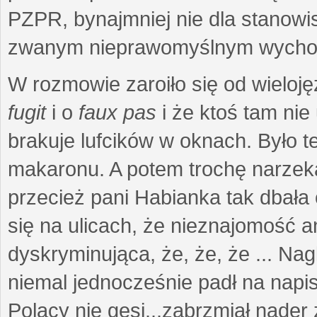
PZPR, bynajmniej nie dla stanowi
zwanym nieprawomyślnym wycho
W rozmowie zaroiło się od wieloj
fugit
i o
faux pas
i że ktoś tam ni
brakuje lufcików w oknach. Było t
makaronu. A potem trochę narzeka
przecież pani Habianka tak dbała
się na ulicach, że nieznajomość 
dyskryminująca, że, że, że ... Nag
niemal jednocześnie padł na napi
Polacy nie gęsi...zabrzmiał nader 