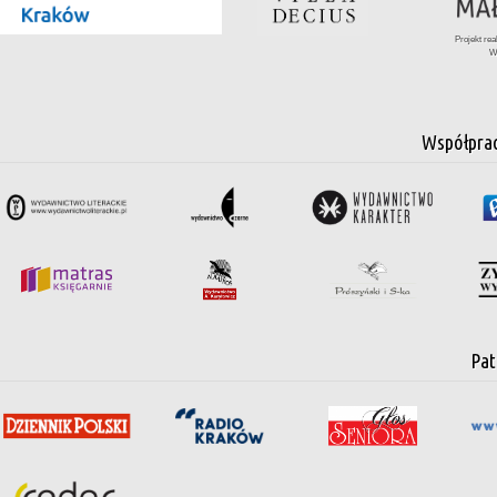
Projekt re
W
Współpra
Pat