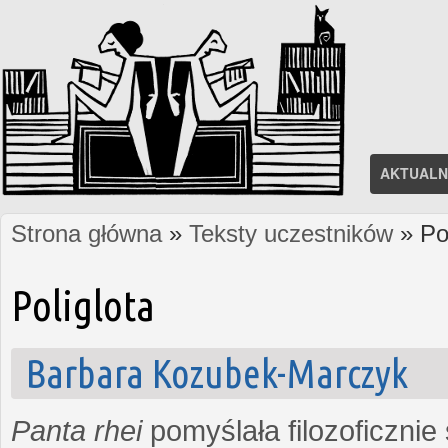
AKTUALN
Strona główna
»
Teksty uczestników
» Pol
Jesteś tutaj
Poliglota
Barbara Kozubek-Marczyk
Panta rhei
pomyślała filozoficznie