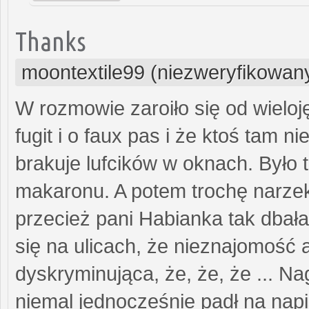
Thanks
moontextile99 (niezweryfikowan
W rozmowie zaroiło się od wielo
fugit i o faux pas i że ktoś tam n
brakuje lufcików w oknach. Było 
makaronu. A potem trochę narzeka
przecież pani Habianka tak dbał
się na ulicach, że nieznajomość 
dyskryminująca, że, że, że ... Na
niemal jednocześnie padł na nap