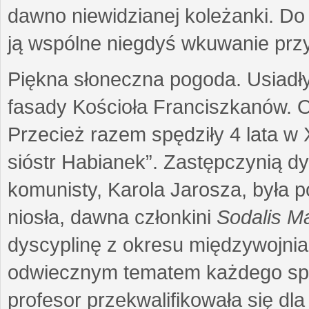
dawno niewidzianej koleżanki. Do
ją wspólne niegdyś wkuwanie przys
Piękna słoneczna pogoda. Usiadły
fasady Kościoła Franciszkanów. 
Przecież razem spędziły 4 lata 
sióstr Habianek”. Zastępczynią d
komunisty, Karola Jarosza, była p
niosła, dawna członkini
Sodalis M
dyscyplinę z okresu międzywojnia 
odwiecznym tematem każdego spotk
profesor przekwalifikowała się dla