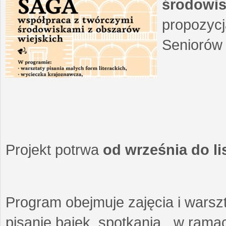
środowis
propozycj
Seniorów 
Projekt potrwa
od września do l
Program obejmuje zajęcia i warszt
pisanie bajek, spotkania w ramach