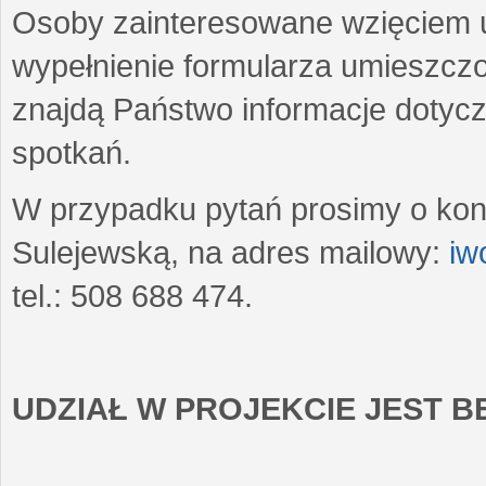
Osoby zainteresowane wzięciem u
wypełnienie formularza umieszczo
znajdą Państwo informacje dotyc
spotkań.
W przypadku pytań prosimy o kon
Sulejewską, na adres mailowy:
iw
tel.: 508 688 474.
UDZIAŁ W PROJEKCIE JEST 