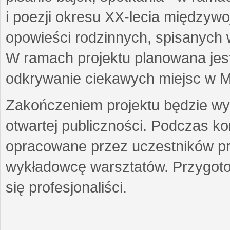
i poezji okresu XX-lecia międzyw
opowieści rodzinnych, spisanych
W ramach projektu planowana jest
odkrywanie ciekawych miejsc w M
Zakończeniem projektu będzie wys
otwartej publiczności. Podczas k
opracowane przez uczestników p
wykładowcę warsztatów. Przygot
się profesjonaliści.