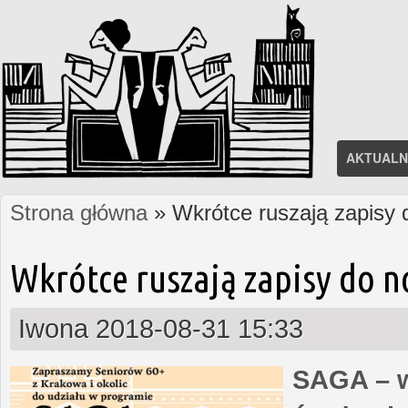
AKTUALN
Strona główna
» Wkrótce ruszają zapisy
Jesteś tutaj
Wkrótce ruszają zapisy do 
Iwona
2018-08-31 15:33
SAGA – w