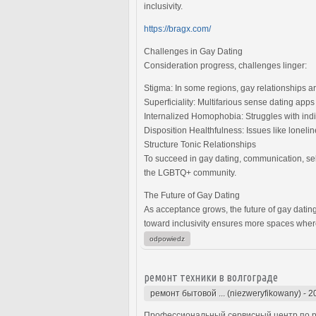
inclusivity.
https://bragx.com/
Challenges in Gay Dating
Consideration progress, challenges linger:
Stigma: In some regions, gay relationships ar
Superficiality: Multifarious sense dating app
Internalized Homophobia: Struggles with indivi
Disposition Healthfulness: Issues like lonelin
Structure Tonic Relationships
To succeed in gay dating, communication, self
the LGBTQ+ community.
The Future of Gay Dating
As acceptance grows, the future of gay datin
toward inclusivity ensures more spaces wher
odpowiedz
ремонт техники в волгограде
ремонт бытовой ... (niezweryfikowany)
-
2
Профессиональный сервисный центр по ре