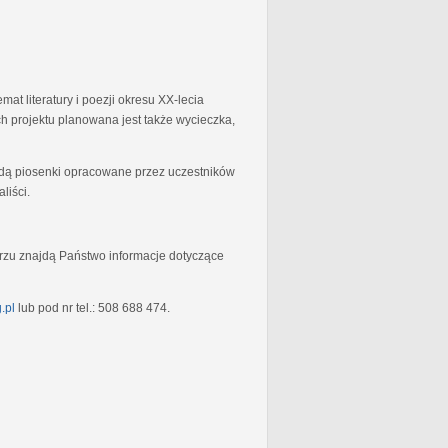
at literatury i poezji okresu XX-lecia
 projektu planowana jest także wycieczka,
będą piosenki opracowane przez uczestników
liści.
rzu znajdą Państwo informacje dotyczące
.pl
lub pod nr tel.: 508 688 474.