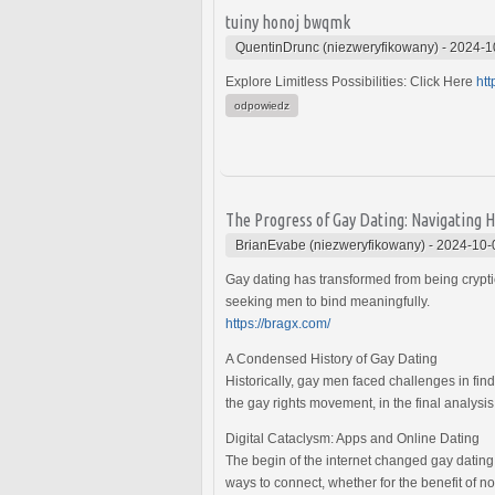
tuiny honoj bwqmk
QuentinDrunc (niezweryfikowany)
-
2024-1
Explore Limitless Possibilities: Click Here
htt
odpowiedz
The Progress of Gay Dating: Navigating H
BrianEvabe (niezweryfikowany)
-
2024-10-
Gay dating has transformed from being crypt
seeking men to bind meaningfully.
https://bragx.com/
A Condensed History of Gay Dating
Historically, gay men faced challenges in fin
the gay rights movement, in the final analysi
Digital Cataclysm: Apps and Online Dating
The begin of the internet changed gay dating
ways to connect, whether for the benefit of 