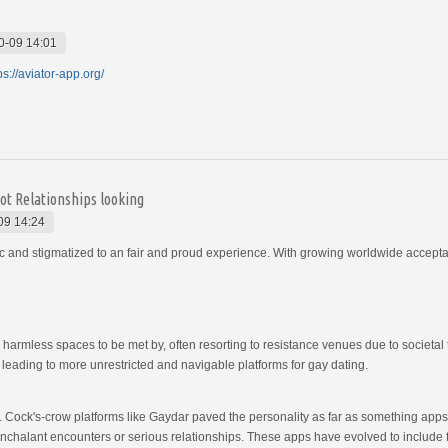
0-09 14:01
ps://aviator-app.org/
ot Relationships looking
09 14:24
ic and stigmatized to an fair and proud experience. With growing worldwide accept
d harmless spaces to be met by, often resorting to resistance venues due to societa
s leading to more unrestricted and navigable platforms for gay dating.
. Cock's-crow platforms like Gaydar paved the personality as far as something apps 
nonchalant encounters or serious relationships. These apps have evolved to include