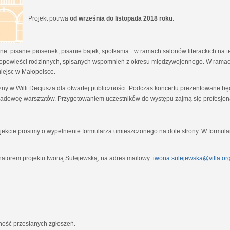
Projekt potrwa
od września do listopada 2018 roku
.
e: pisanie piosenek, pisanie bajek, spotkania w ramach salonów literackich na tem
opowieści rodzinnych, spisanych wspomnień z okresu międzywojennego. W ramach
miejsc w Małopolsce.
zny w Willi Decjusza dla otwartej publiczności. Podczas koncertu prezentowane 
adowcę warsztatów. Przygotowaniem uczestników do występu zajmą się profesjona
ekcie prosimy o wypełnienie formularza umieszczonego na dole strony. W formula
natorem projektu Iwoną Sulejewską, na adres mailowy:
iwona.sulejewska@villa.org
jność przesłanych zgłoszeń.