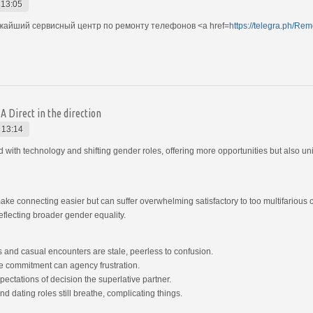
 13:05
айший сервисный центр по ремонту телефонов <a href=
https://telegra.ph/Rem
 Direct in the direction
 13:14
th technology and shifting gender roles, offering more opportunities but also un
ake connecting easier but can suffer overwhelming satisfactory to too multifario
eflecting broader gender equality.
 and casual encounters are stale, peerless to confusion.
e commitment can agency frustration.
ectations of decision the superlative partner.
 dating roles still breathe, complicating things.