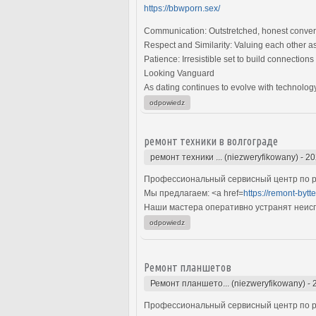
https://bbwporn.sex/
Communication: Outstretched, honest conversa
Respect and Similarity: Valuing each other a
Patience: Irresistible set to build connection
Looking Vanguard
As dating continues to evolve with technology
odpowiedz
ремонт техники в волгограде
ремонт техники ... (niezweryfikowany)
-
20
Профессиональный сервисный центр по ре
Мы предлагаем: <a href=
https://remont-bytt
Наши мастера оперативно устранят неиспр
odpowiedz
Ремонт планшетов
Ремонт планшето... (niezweryfikowany)
-
Профессиональный сервисный центр по р