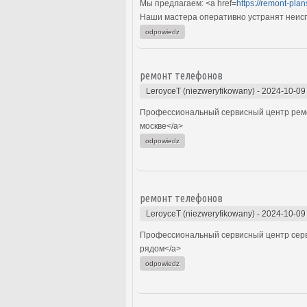
Мы предлагаем: <a href=
https://remont-plan
Наши мастера оперативно устранят неиспр
odpowiedz
ремонт телефонов
LeroyceT (niezweryfikowany)
-
2024-10-09
Профессиональный сервисный центр ремо
москве</a>
odpowiedz
ремонт телефонов
LeroyceT (niezweryfikowany)
-
2024-10-09
Профессиональный сервисный центр серви
рядом</a>
odpowiedz