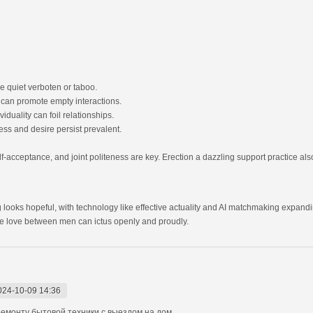
e quiet verboten or taboo.
s can promote empty interactions.
duality can foil relationships.
ess and desire persist prevalent.
-acceptance, and joint politeness are key. Erection a dazzling support practice also
g looks hopeful, with technology like effective actuality and AI matchmaking expan
e love between men can ictus openly and proudly.
024-10-09 14:36
монту бытовой техники с выездом на дом.