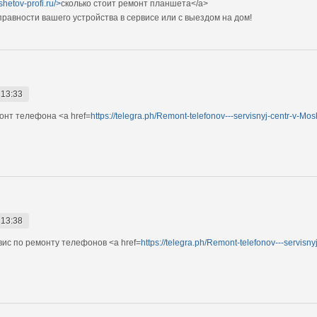
shetov-profi.ru/>
сколько стоит ремонт планшета</a>
авности вашего устройства в сервисе или с выездом на дом!
 13:33
нт телефона <a href=
https://telegra.ph/Remont-telefonov---servisnyj-centr-v-Mo
 13:38
с по ремонту телефонов <a href=
https://telegra.ph/Remont-telefonov---servisn