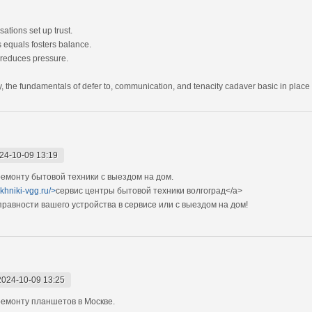
tions set up trust.
s equals fosters balance.
s reduces pressure.
, the fundamentals of defer to, communication, and tenacity cadaver basic in place o
24-10-09 13:19
монту бытовой техники с выездом на дом.
ekhniki-vgg.ru/>
сервис центры бытовой техники волгоград</a>
авности вашего устройства в сервисе или с выездом на дом!
2024-10-09 13:25
емонту планшетов в Москве.