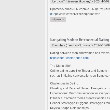
LeroyceT (niezweryfikowany)
-
2024-10-09
Профессиональный сервисный центр ближ
08>
ремонт сотовых телефонов</a>
odpowiedz
Navigating Modern Heterosexual Dating: A
Devinhek (niezweryfikowany)
-
2024-10-09
Dating between men and women has evolved wi
https://teen-lesbian-tube.com/
The Digital Shift
Online dating apps like Tinder and Bumble m
such as initiating conversations on Bumble, r
Challenges in Dating
Ghosting and Relaxed Dating: Energetic exits
Expectations: Miscommunication for everyon
Influence: Common media creates fanciful exp
Gender Stereotypes: Bygone stereotypes round
Keys to Shape Relationships