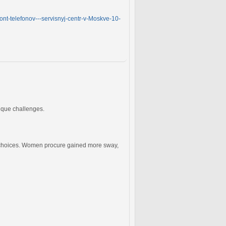
ont-telefonov---servisnyj-centr-v-Moskve-10-
ique challenges.
us choices. Women procure gained more sway,