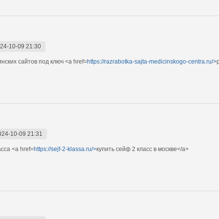
24-10-09 21:30
ских сайтов под ключ <a href=
https://razrabotka-sajta-medicinskogo-centra.ru/>
024-10-09 21:31
сса <a href=
https://sejf-2-klassa.ru/>
купить сейф 2 класс в москве</a>