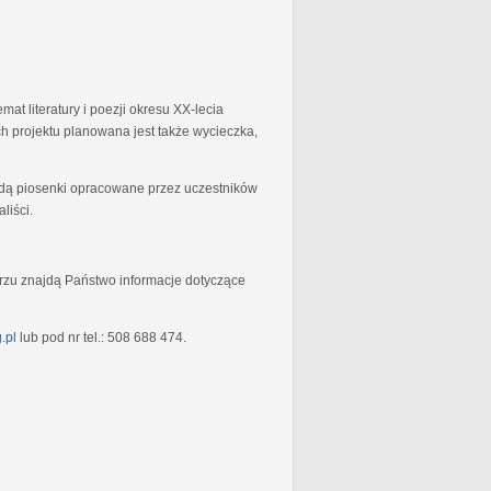
at literatury i poezji okresu XX-lecia
 projektu planowana jest także wycieczka,
będą piosenki opracowane przez uczestników
liści.
rzu znajdą Państwo informacje dotyczące
.pl
lub pod nr tel.: 508 688 474.