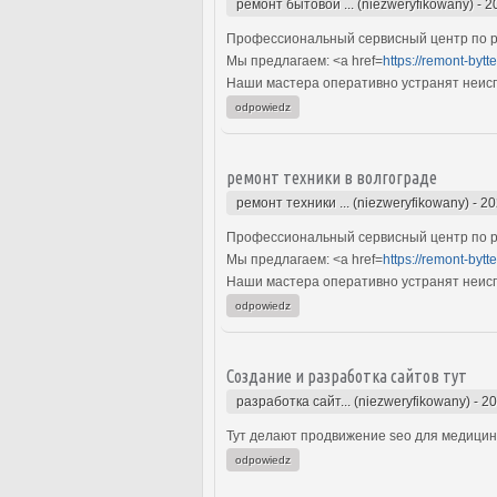
ремонт бытовой ... (niezweryfikowany)
-
2
Профессиональный сервисный центр по ре
Мы предлагаем: <a href=
https://remont-bytt
Наши мастера оперативно устранят неиспр
odpowiedz
ремонт техники в волгограде
ремонт техники ... (niezweryfikowany)
-
20
Профессиональный сервисный центр по ре
Мы предлагаем: <a href=
https://remont-bytt
Наши мастера оперативно устранят неиспр
odpowiedz
Создание и разработка сайтов тут
разработка сайт... (niezweryfikowany)
-
20
Тут делают продвижение seo для медицинс
odpowiedz