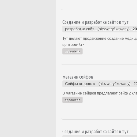
Создание и разработка сайтов тут
разработка сайт... (niezweryfikowany)
-
20
Тут делают продвижение создание медицин
центров</a>
odpowiedz
магазин сейфов
Сейфы второго к... (niezweryfikowany)
-
2
В магазине сейфов предлагают сейф 2 кла
odpowiedz
Создание и разработка сайтов тут