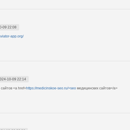
0-09 22:08
/aviator-app.org/
024-10-09 22:14
сайтов <a href=
https://medicinskoe-seo.ru/>seo
медицинских сайтов</a>