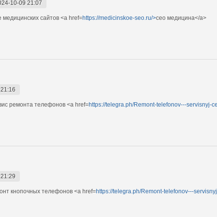
024-10-09 21:07
 медицинских сайтов <a href=
https://medicinskoe-seo.ru/>
сео медицина</a>
 21:16
ис ремонта телефонов <a href=
https://telegra.ph/Remont-telefonov---servisnyj-
 21:29
нт кнопочных телефонов <a href=
https://telegra.ph/Remont-telefonov---servisn