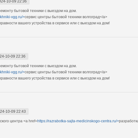
024-10-09 22:36
монту бытовой техники с выездом на дом.
ekhniki-vgg.ru/>
сервис центры бытовой техники волгоград</a>
авности вашего устройства в сервисе или с выездом на дом!
24-10-09 22:36
монту бытовой техники с выездом на дом.
ekhniki-vgg.ru/>
сервис центры бытовой техники волгоград</a>
авности вашего устройства в сервисе или с выездом на дом!
24-10-09 22:43
кого центра <a href=
https://razrabotka-sajta-medicinskogo-centra.ru/>
разработк