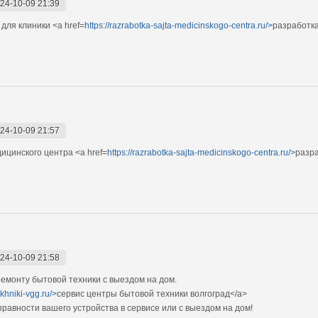
24-10-09 21:39
для клиники <a href=
https://razrabotka-sajta-medicinskogo-centra.ru/>
разработка
24-10-09 21:57
ицинского центра <a href=
https://razrabotka-sajta-medicinskogo-centra.ru/>
разра
24-10-09 21:58
монту бытовой техники с выездом на дом.
ekhniki-vgg.ru/>
сервис центры бытовой техники волгоград</a>
авности вашего устройства в сервисе или с выездом на дом!