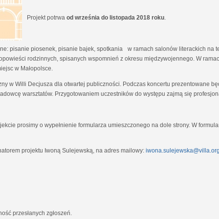
Projekt potrwa
od września do listopada 2018 roku
.
e: pisanie piosenek, pisanie bajek, spotkania w ramach salonów literackich na tem
opowieści rodzinnych, spisanych wspomnień z okresu międzywojennego. W ramach
miejsc w Małopolsce.
zny w Willi Decjusza dla otwartej publiczności. Podczas koncertu prezentowane 
adowcę warsztatów. Przygotowaniem uczestników do występu zajmą się profesjona
ekcie prosimy o wypełnienie formularza umieszczonego na dole strony. W formula
natorem projektu Iwoną Sulejewską, na adres mailowy:
iwona.sulejewska@villa.org
jność przesłanych zgłoszeń.