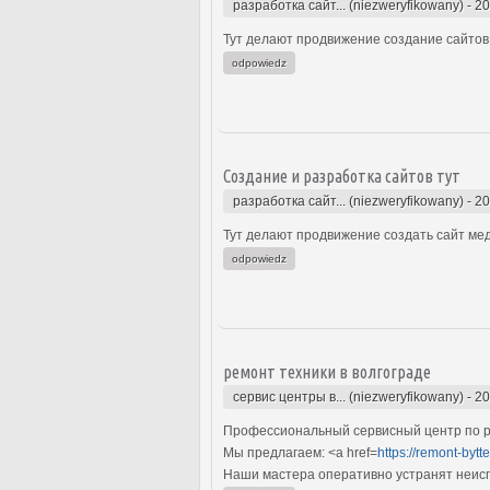
разработка сайт... (niezweryfikowany)
-
20
Тут делают продвижение создание сайтов 
odpowiedz
Создание и разработка сайтов тут
разработка сайт... (niezweryfikowany)
-
20
Тут делают продвижение создать сайт мед
odpowiedz
ремонт техники в волгограде
сервис центры в... (niezweryfikowany)
-
20
Профессиональный сервисный центр по ре
Мы предлагаем: <a href=
https://remont-bytt
Наши мастера оперативно устранят неиспр