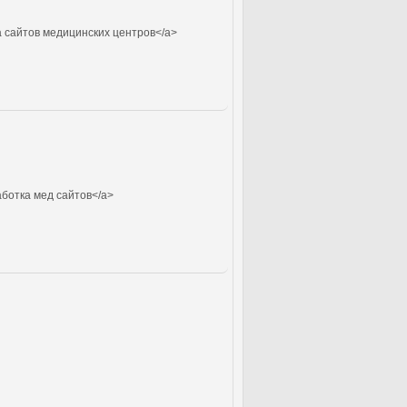
 сайтов медицинских центров</a>
ботка мед сайтов</a>