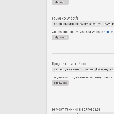
odpowiedz
epuwr cccyv botfs
QuentinDrunc (niezweryfikowany)
-
2024-1
Get Inspired Today: Visit Our Website
https:/
odpowiedz
Продвижение сайтов
seo продвижение... (niezweryfikowany)
-
2
Тут делают продвижение seo медицинских 
odpowiedz
ремонт техники в волгограде