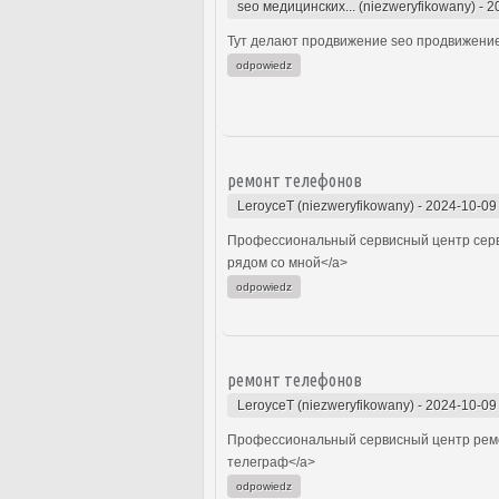
seo медицинских... (niezweryfikowany)
-
2
Тут делают продвижение seo продвижение
odpowiedz
ремонт телефонов
LeroyceT (niezweryfikowany)
-
2024-10-09
Профессиональный сервисный центр серв
рядом со мной</a>
odpowiedz
ремонт телефонов
LeroyceT (niezweryfikowany)
-
2024-10-09
Профессиональный сервисный центр ремо
телеграф</a>
odpowiedz