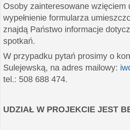
Osoby zainteresowane wzięciem u
wypełnienie formularza umieszczo
znajdą Państwo informacje dotyc
spotkań.
W przypadku pytań prosimy o kon
Sulejewską, na adres mailowy:
iw
tel.: 508 688 474.
UDZIAŁ W PROJEKCIE JEST 