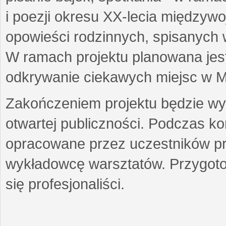
i poezji okresu XX-lecia międzyw
opowieści rodzinnych, spisanych
W ramach projektu planowana jest
odkrywanie ciekawych miejsc w M
Zakończeniem projektu będzie wys
otwartej publiczności. Podczas k
opracowane przez uczestników p
wykładowcę warsztatów. Przygot
się profesjonaliści.