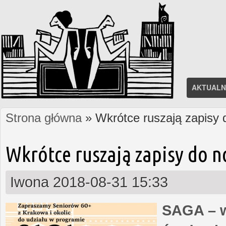
AKTUALN
Strona główna
» Wkrótce ruszają zapisy
Jesteś tutaj
Wkrótce ruszają zapisy do 
Iwona
2018-08-31 15:33
SAGA – w