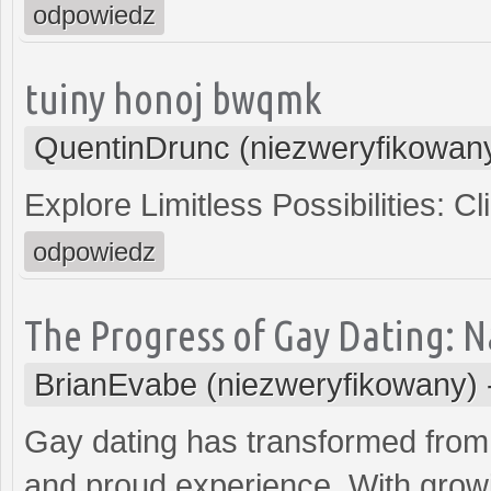
odpowiedz
tuiny honoj bwqmk
QuentinDrunc (niezweryfikowan
Explore Limitless Possibilities: C
odpowiedz
The Progress of Gay Dating: N
BrianEvabe (niezweryfikowany)
Gay dating has transformed from b
and proud experience. With grow