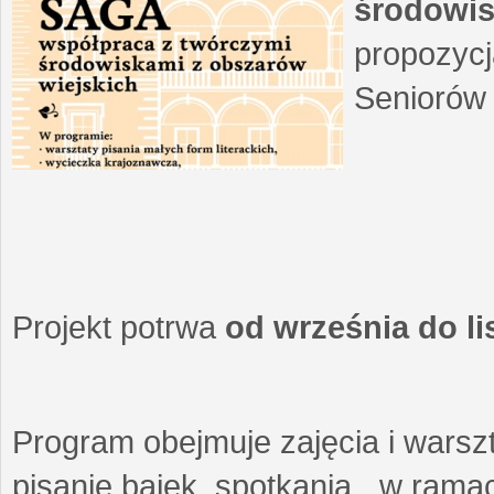
środowis
propozycj
Seniorów 
Projekt potrwa
od września do l
Program obejmuje zajęcia i warszt
pisanie bajek, spotkania w ramach