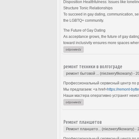
Disposition Healthfulness: Issues like lonelin
Structure Tonic Relationships
To succeed in gay dating, communication, self
the LGBTQ+ community.
The Future of Gay Dating
As acceptance grows, the future of gay datin
toward inclusivity ensures more spaces wher
odpowiedz
ремонт техники в волгограде
ремонт бытовой ... (niezweryfikowany)
-
2
Профессиональный сервисный центр по ре
Мы предлагаем: <a href=
https://remont-bytt
Наши мастера оперативно устранят неиспр
odpowiedz
Ремонт планшетов
Ремонт планшето... (niezweryfikowany)
-
Профессиональный сервисный центр по р