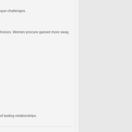
ique challenges.
us choices. Women procure gained more sway,
f lasting relationships.