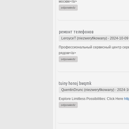
москве</a>
odpowiedz
ремонт телефонов
LeroyceT (niezweryfikowany)
-
2024-10-09
Профессиональный сервисный центр серви
рядом</a>
odpowiedz
tuiny honoj bwqmk
QuentinDrunc (niezweryfikowany)
-
2024-1
Explore Limitless Possibilities: Click Here
htt
odpowiedz