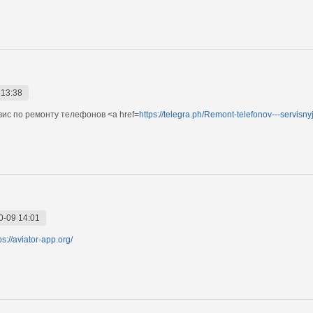
 13:38
с по ремонту телефонов <a href=
https://telegra.ph/Remont-telefonov---servisn
0-09 14:01
ps://aviator-app.org/