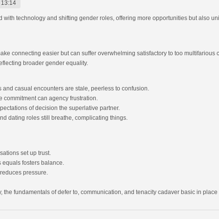
 13:14
th technology and shifting gender roles, offering more opportunities but also un
ake connecting easier but can suffer overwhelming satisfactory to too multifario
eflecting broader gender equality.
 and casual encounters are stale, peerless to confusion.
e commitment can agency frustration.
ectations of decision the superlative partner.
 dating roles still breathe, complicating things.
tions set up trust.
s equals fosters balance.
s reduces pressure.
, the fundamentals of defer to, communication, and tenacity cadaver basic in place o