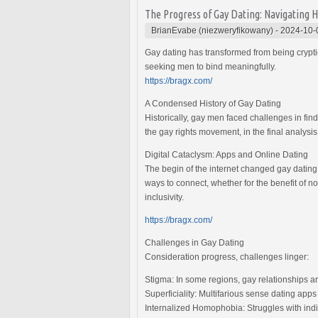
The Progress of Gay Dating: Navigating H
BrianEvabe (niezweryfikowany)
-
2024-10-
Gay dating has transformed from being crypt
seeking men to bind meaningfully.
https://bragx.com/
A Condensed History of Gay Dating
Historically, gay men faced challenges in fin
the gay rights movement, in the final analysi
Digital Cataclysm: Apps and Online Dating
The begin of the internet changed gay dating
ways to connect, whether for the benefit of 
inclusivity.
https://bragx.com/
Challenges in Gay Dating
Consideration progress, challenges linger:
Stigma: In some regions, gay relationships ar
Superficiality: Multifarious sense dating app
Internalized Homophobia: Struggles with indivi