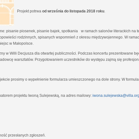
Projekt potrwa
od września do listopada 2018 roku
.
e: pisanie piosenek, pisanie bajek, spotkania w ramach salonów literackich na tem
opowieści rodzinnych, spisanych wspomnień z okresu międzywojennego. W ramach
miejsc w Małopolsce.
zny w Willi Decjusza dla otwartej publiczności. Podczas koncertu prezentowane 
adowcę warsztatów. Przygotowaniem uczestników do występu zajmą się profesjona
ekcie prosimy o wypełnienie formularza umieszczonego na dole strony. W formula
natorem projektu Iwoną Sulejewską, na adres mailowy:
iwona.sulejewska@villa.org
jność przesłanych zgłoszeń.