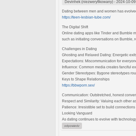
Devinhek (niezweryfikowany)
-
2024-10-09
Dating between men and women has evolved wi
https://teen-lesbian-tube.com/
The Digital Shift
Online dating apps like Tinder and Bumble m
such as initiating conversations on Bumble, r
Challenges in Dating
Ghosting and Relaxed Dating: Energetic exits
Expectations: Miscommunication for everyon
Influence: Common media creates fanciful exp
Gender Stereotypes: Bygone stereotypes round
Keys to Shape Relationships
https://bbwporn.sex/
Communication: Outstretched, honest conversa
Respect and Similarity: Valuing each other a
Patience: Irresistible set to build connection
Looking Vanguard
As dating continues to evolve with technology
odpowiedz