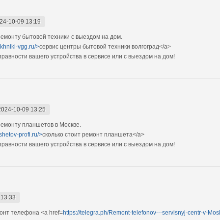
24-10-09 13:19
монту бытовой техники с выездом на дом.
ekhniki-vgg.ru/>
сервис центры бытовой техники волгоград</a>
авности вашего устройства в сервисе или с выездом на дом!
2024-10-09 13:25
емонту планшетов в Москве.
shetov-profi.ru/>
сколько стоит ремонт планшета</a>
авности вашего устройства в сервисе или с выездом на дом!
 13:33
нт телефона <a href=
https://telegra.ph/Remont-telefonov---servisnyj-centr-v-Mo