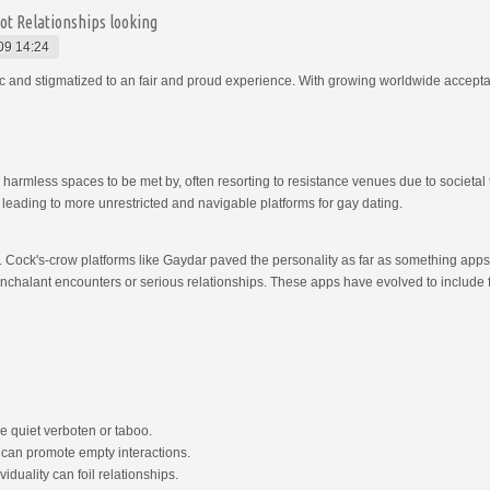
ot Relationships looking
09 14:24
ic and stigmatized to an fair and proud experience. With growing worldwide accept
d harmless spaces to be met by, often resorting to resistance venues due to societa
s leading to more unrestricted and navigable platforms for gay dating.
. Cock's-crow platforms like Gaydar paved the personality as far as something apps 
nonchalant encounters or serious relationships. These apps have evolved to include
e quiet verboten or taboo.
s can promote empty interactions.
duality can foil relationships.