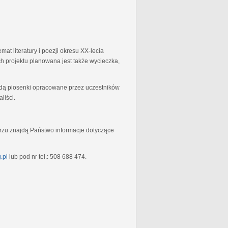
at literatury i poezji okresu XX-lecia
 projektu planowana jest także wycieczka,
będą piosenki opracowane przez uczestników
liści.
rzu znajdą Państwo informacje dotyczące
.pl
lub pod nr tel.: 508 688 474.