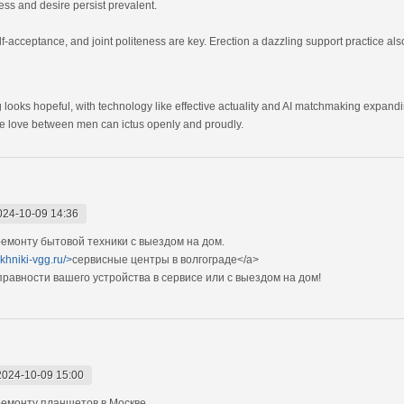
ess and desire persist prevalent.
-acceptance, and joint politeness are key. Erection a dazzling support practice also
g looks hopeful, with technology like effective actuality and AI matchmaking expan
e love between men can ictus openly and proudly.
024-10-09 14:36
монту бытовой техники с выездом на дом.
ekhniki-vgg.ru/>
сервисные центры в волгограде</a>
авности вашего устройства в сервисе или с выездом на дом!
2024-10-09 15:00
емонту планшетов в Москве.