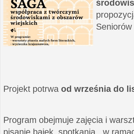
środowis
propozycj
Seniorów 
Projekt potrwa
od września do l
Program obejmuje zajęcia i warszt
pisanie bajek, spotkania w ramach