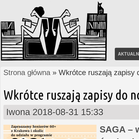
AKTUALN
Strona główna
» Wkrótce ruszają zapisy
Jesteś tutaj
Wkrótce ruszają zapisy do 
Iwona
2018-08-31 15:33
SAGA – w