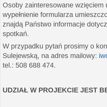
Osoby zainteresowane wzięciem u
wypełnienie formularza umieszczo
znajdą Państwo informacje dotyc
spotkań.
W przypadku pytań prosimy o kon
Sulejewską, na adres mailowy:
iw
tel.: 508 688 474.
UDZIAŁ W PROJEKCIE JEST 