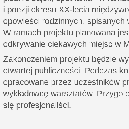
i poezji okresu XX-lecia międzyw
opowieści rodzinnych, spisanych
W ramach projektu planowana jest
odkrywanie ciekawych miejsc w M
Zakończeniem projektu będzie wys
otwartej publiczności. Podczas k
opracowane przez uczestników p
wykładowcę warsztatów. Przygot
się profesjonaliści.