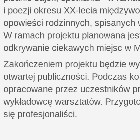
i poezji okresu XX-lecia międzyw
opowieści rodzinnych, spisanych
W ramach projektu planowana jest
odkrywanie ciekawych miejsc w M
Zakończeniem projektu będzie wys
otwartej publiczności. Podczas k
opracowane przez uczestników p
wykładowcę warsztatów. Przygot
się profesjonaliści.