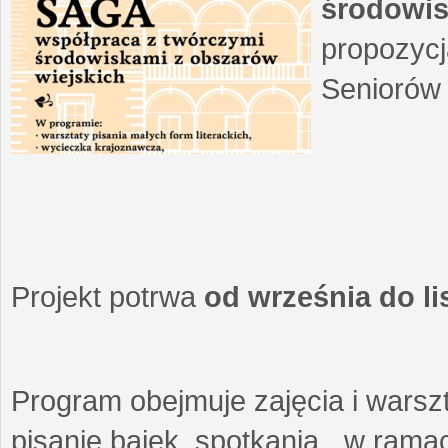
środowis
propozycj
Seniorów 
Projekt potrwa
od września do l
Program obejmuje zajęcia i warszt
pisanie bajek, spotkania w ramach