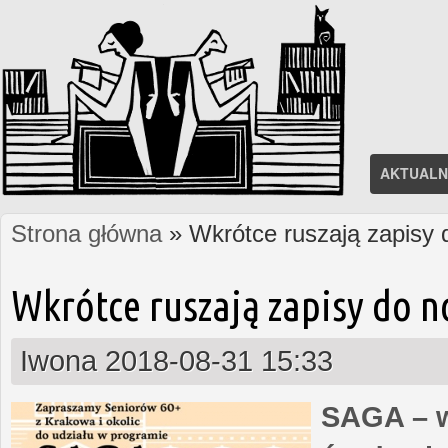
AKTUALN
Strona główna
» Wkrótce ruszają zapisy
Jesteś tutaj
Wkrótce ruszają zapisy do 
Iwona
2018-08-31 15:33
SAGA – w