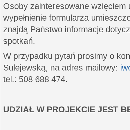
Osoby zainteresowane wzięciem u
wypełnienie formularza umieszczo
znajdą Państwo informacje dotyc
spotkań.
W przypadku pytań prosimy o kon
Sulejewską, na adres mailowy:
iw
tel.: 508 688 474.
UDZIAŁ W PROJEKCIE JEST 