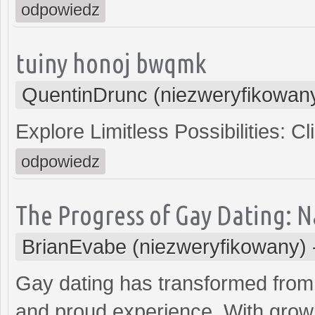
odpowiedz
tuiny honoj bwqmk
QuentinDrunc (niezweryfikowan
Explore Limitless Possibilities: C
odpowiedz
The Progress of Gay Dating: N
BrianEvabe (niezweryfikowany)
Gay dating has transformed from b
and proud experience. With grow