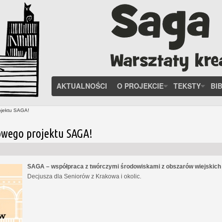
AKTUALNOŚCI
O PROJEKCIE
TEKSTY
BI
ojektu SAGA!
owego projektu SAGA!
SAGA – współpraca z twórczymi środowiskami z obszarów wiejskic
Decjusza dla Seniorów z Krakowa i okolic.