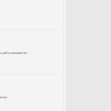
а сайта клиники</a>
в</a>