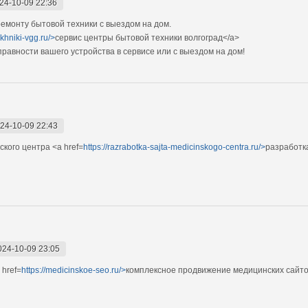
24-10-09 22:36
монту бытовой техники с выездом на дом.
ekhniki-vgg.ru/>
сервис центры бытовой техники волгоград</a>
авности вашего устройства в сервисе или с выездом на дом!
24-10-09 22:43
кого центра <a href=
https://razrabotka-sajta-medicinskogo-centra.ru/>
разработк
024-10-09 23:05
href=
https://medicinskoe-seo.ru/>
комплексное продвижение медицинских сайто