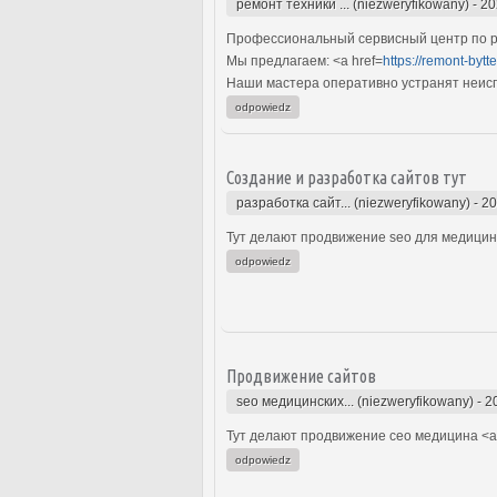
ремонт техники ... (niezweryfikowany)
-
20
Профессиональный сервисный центр по ре
Мы предлагаем: <a href=
https://remont-bytt
Наши мастера оперативно устранят неиспр
odpowiedz
Создание и разработка сайтов тут
разработка сайт... (niezweryfikowany)
-
20
Тут делают продвижение seo для медицинс
odpowiedz
Продвижение сайтов
seo медицинских... (niezweryfikowany)
-
2
Тут делают продвижение сео медицина <a 
odpowiedz