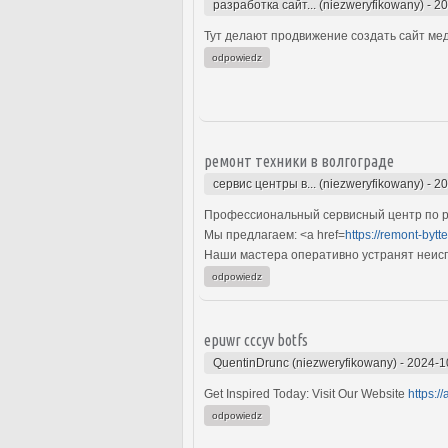
разработка сайт... (niezweryfikowany)
-
20
Тут делают продвижение создать сайт мед
odpowiedz
ремонт техники в волгограде
сервис центры в... (niezweryfikowany)
-
20
Профессиональный сервисный центр по ре
Мы предлагаем: <a href=
https://remont-bytt
Наши мастера оперативно устранят неиспр
odpowiedz
epuwr cccyv botfs
QuentinDrunc (niezweryfikowany)
-
2024-1
Get Inspired Today: Visit Our Website
https:/
odpowiedz