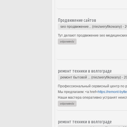
Продвижение сайтов
seo продвижение... (niezweryfikowany)
-
2
Тут делают продвижение seo медицинских 
odpowiedz
ремонт техники в волгограде
ремонт бытовой ... (niezweryfikowany)
-
2
Профессиональный сервисный центр по ре
Мы предлагаем: <a href=
https://remont-bytt
Наши мастера оперативно устранят неиспр
odpowiedz
ремонт техники в волгограде