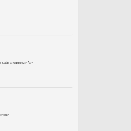
а сайта клиники</a>
в</a>