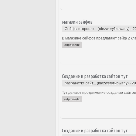
магазин сейфов
Сейфы второго к... (niezweryfikowany)
-
2
В магазине сейфов предлагают сейф 2 кла
odpowiedz
Создание и разработка сайтов тут
разработка сайт... (niezweryfikowany)
-
20
Тут делают продвижение создание сайтов 
odpowiedz
Создание и разработка сайтов тут