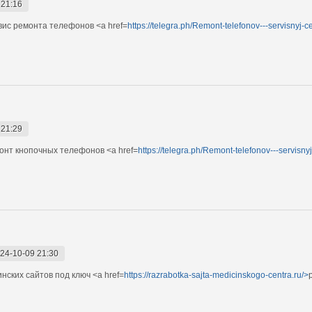
 21:16
ис ремонта телефонов <a href=
https://telegra.ph/Remont-telefonov---servisnyj-
 21:29
нт кнопочных телефонов <a href=
https://telegra.ph/Remont-telefonov---servisn
24-10-09 21:30
ских сайтов под ключ <a href=
https://razrabotka-sajta-medicinskogo-centra.ru/>