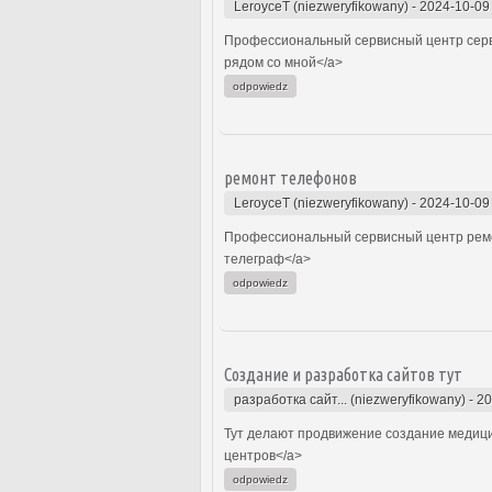
LeroyceT (niezweryfikowany)
-
2024-10-09
Профессиональный сервисный центр серв
рядом со мной</a>
odpowiedz
ремонт телефонов
LeroyceT (niezweryfikowany)
-
2024-10-09
Профессиональный сервисный центр ремо
телеграф</a>
odpowiedz
Создание и разработка сайтов тут
разработка сайт... (niezweryfikowany)
-
20
Тут делают продвижение создание медицин
центров</a>
odpowiedz