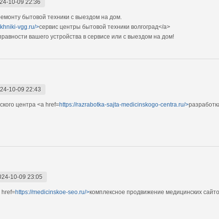
24-10-09 22:36
монту бытовой техники с выездом на дом.
ekhniki-vgg.ru/>
сервис центры бытовой техники волгоград</a>
авности вашего устройства в сервисе или с выездом на дом!
24-10-09 22:43
кого центра <a href=
https://razrabotka-sajta-medicinskogo-centra.ru/>
разработк
024-10-09 23:05
href=
https://medicinskoe-seo.ru/>
комплексное продвижение медицинских сайто