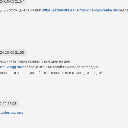
24-10-09 21:57
ицинского центра <a href=
https://razrabotka-sajta-medicinskogo-centra.ru/>
разра
24-10-09 21:58
монту бытовой техники с выездом на дом.
ekhniki-vgg.ru/>
сервис центры бытовой техники волгоград</a>
авности вашего устройства в сервисе или с выездом на дом!
0-09 22:08
/aviator-app.org/