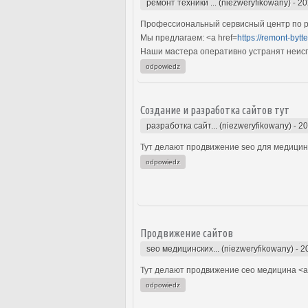
ремонт техники ... (niezweryfikowany)
-
20
Профессиональный сервисный центр по ре
Мы предлагаем: <a href=
https://remont-bytt
Наши мастера оперативно устранят неиспр
odpowiedz
Создание и разработка сайтов тут
разработка сайт... (niezweryfikowany)
-
20
Тут делают продвижение seo для медицинс
odpowiedz
Продвижение сайтов
seo медицинских... (niezweryfikowany)
-
2
Тут делают продвижение сео медицина <a 
odpowiedz