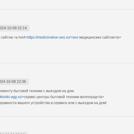
024-10-09 22:14
сайтов <a href=
https://medicinskoe-seo.ru/>seo
медицинских сайтов</a>
024-10-09 22:36
монту бытовой техники с выездом на дом.
ekhniki-vgg.ru/>
сервис центры бытовой техники волгоград</a>
авности вашего устройства в сервисе или с выездом на дом!