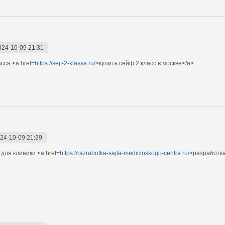
024-10-09 21:31
сса <a href=
https://sejf-2-klassa.ru/>
купить сейф 2 класс в москве</a>
24-10-09 21:39
для клиники <a href=
https://razrabotka-sajta-medicinskogo-centra.ru/>
разработка