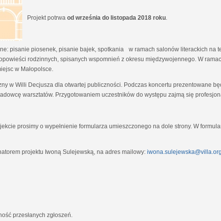
Projekt potrwa
od września do listopada 2018 roku
.
e: pisanie piosenek, pisanie bajek, spotkania w ramach salonów literackich na tem
opowieści rodzinnych, spisanych wspomnień z okresu międzywojennego. W ramach
miejsc w Małopolsce.
zny w Willi Decjusza dla otwartej publiczności. Podczas koncertu prezentowane 
adowcę warsztatów. Przygotowaniem uczestników do występu zajmą się profesjona
ekcie prosimy o wypełnienie formularza umieszczonego na dole strony. W formula
natorem projektu Iwoną Sulejewską, na adres mailowy:
iwona.sulejewska@villa.org
jność przesłanych zgłoszeń.