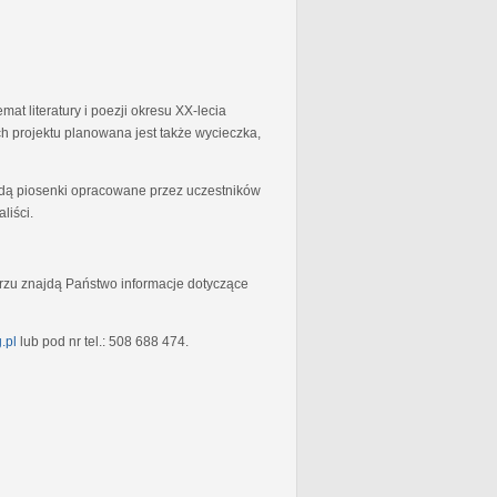
at literatury i poezji okresu XX-lecia
 projektu planowana jest także wycieczka,
będą piosenki opracowane przez uczestników
liści.
rzu znajdą Państwo informacje dotyczące
.pl
lub pod nr tel.: 508 688 474.