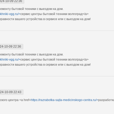
024-10-09 22:36
монту бытовой техники с выездом на дом.
ekhniki-vgg.ru/>
сервис центры бытовой техники волгоград</a>
авности вашего устройства в сервисе или с выездом на дом!
24-10-09 22:36
монту бытовой техники с выездом на дом.
ekhniki-vgg.ru/>
сервис центры бытовой техники волгоград</a>
авности вашего устройства в сервисе или с выездом на дом!
24-10-09 22:43
кого центра <a href=
https://razrabotka-sajta-medicinskogo-centra.ru/>
разработк