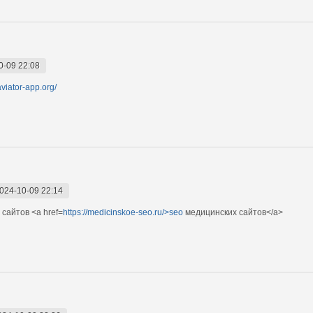
0-09 22:08
/aviator-app.org/
024-10-09 22:14
сайтов <a href=
https://medicinskoe-seo.ru/>seo
медицинских сайтов</a>