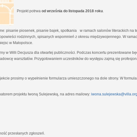
Projekt potrwa
od września do listopada 2018 roku
.
e: pisanie piosenek, pisanie bajek, spotkania w ramach salonów literackich na tem
opowieści rodzinnych, spisanych wspomnień z okresu międzywojennego. W ramach
miejsc w Małopolsce.
zny w Willi Decjusza dla otwartej publiczności. Podczas koncertu prezentowane 
adowcę warsztatów. Przygotowaniem uczestników do występu zajmą się profesjona
ekcie prosimy o wypełnienie formularza umieszczonego na dole strony. W formula
natorem projektu Iwoną Sulejewską, na adres mailowy:
iwona.sulejewska@villa.org
jność przesłanych zgłoszeń.