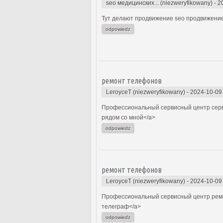
seo медицинских... (niezweryfikowany)
-
2
Тут делают продвижение seo продвижение
odpowiedz
ремонт телефонов
LeroyceT (niezweryfikowany)
-
2024-10-09
Профессиональный сервисный центр серв
рядом со мной</a>
odpowiedz
ремонт телефонов
LeroyceT (niezweryfikowany)
-
2024-10-09
Профессиональный сервисный центр ремо
телеграф</a>
odpowiedz