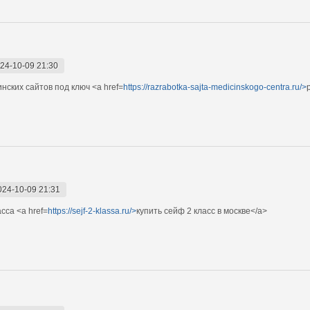
24-10-09 21:30
ских сайтов под ключ <a href=
https://razrabotka-sajta-medicinskogo-centra.ru/>
024-10-09 21:31
сса <a href=
https://sejf-2-klassa.ru/>
купить сейф 2 класс в москве</a>