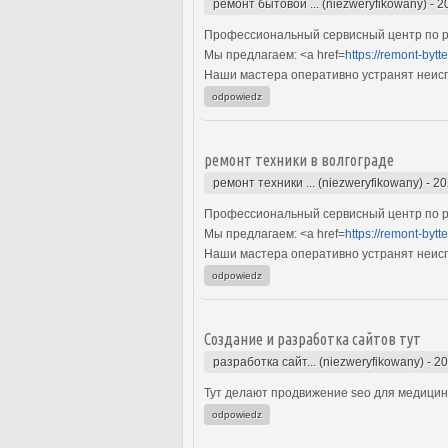
ремонт бытовой ... (niezweryfikowany)
-
2
Профессиональный сервисный центр по ре
Мы предлагаем: <a href=
https://remont-bytt
Наши мастера оперативно устранят неиспр
odpowiedz
ремонт техники в волгограде
ремонт техники ... (niezweryfikowany)
-
20
Профессиональный сервисный центр по ре
Мы предлагаем: <a href=
https://remont-bytt
Наши мастера оперативно устранят неиспр
odpowiedz
Создание и разработка сайтов тут
разработка сайт... (niezweryfikowany)
-
20
Тут делают продвижение seo для медицинс
odpowiedz