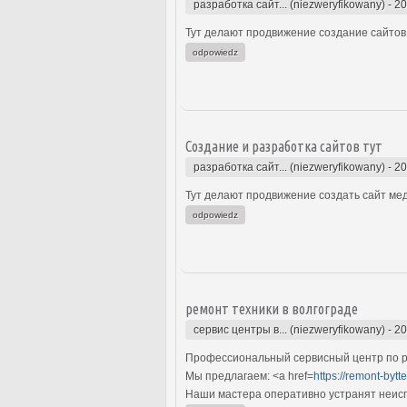
разработка сайт... (niezweryfikowany)
-
20
Тут делают продвижение создание сайтов 
odpowiedz
Создание и разработка сайтов тут
разработка сайт... (niezweryfikowany)
-
20
Тут делают продвижение создать сайт мед
odpowiedz
ремонт техники в волгограде
сервис центры в... (niezweryfikowany)
-
20
Профессиональный сервисный центр по ре
Мы предлагаем: <a href=
https://remont-bytt
Наши мастера оперативно устранят неиспр