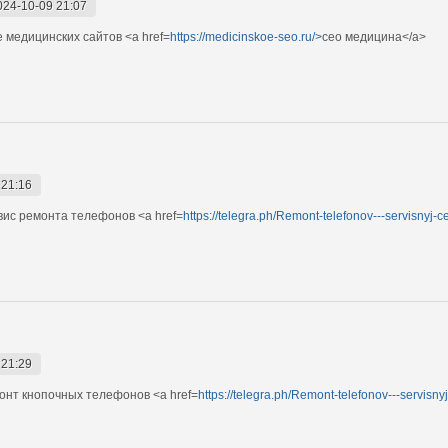
024-10-09 21:07
 медицинских сайтов <a href=
https://medicinskoe-seo.ru/>
сео медицина</a>
 21:16
ис ремонта телефонов <a href=
https://telegra.ph/Remont-telefonov---servisnyj-
 21:29
нт кнопочных телефонов <a href=
https://telegra.ph/Remont-telefonov---servisn