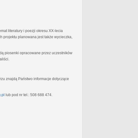
at literatury i poezji okresu XX-lecia
 projektu planowana jest także wycieczka,
będą piosenki opracowane przez uczestników
liści.
rzu znajdą Państwo informacje dotyczące
.pl
lub pod nr tel.: 508 688 474.