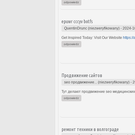
odpowiedz
epuwr cccyv botfs
QuentinDrunc (niezweryfikowany)
-
2024-1
Get Inspired Today: Visit Our Website
https:/
odpowiedz
Продвижение сайтов
seo продвижение... (niezweryfikowany)
-
2
Тут делают продвижение seo медицинских 
odpowiedz
ремонт техники в волгограде