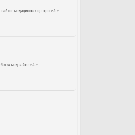
 сайтов медицинских центров</a>
ботка мед сайтов</a>