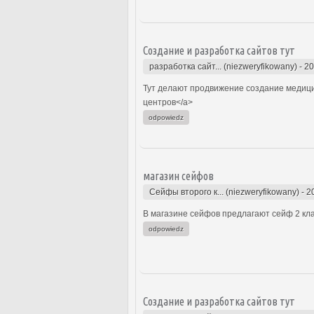
Создание и разработка сайтов тут
разработка сайт... (niezweryfikowany)
-
20
Тут делают продвижение создание медицин
центров</a>
odpowiedz
магазин сейфов
Сейфы второго к... (niezweryfikowany)
-
2
В магазине сейфов предлагают сейф 2 кла
odpowiedz
Создание и разработка сайтов тут