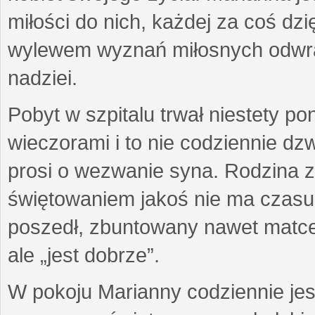
miłości do nich, każdej za coś dzi
wylewem wyznań miłosnych odwra
nadziei.
Pobyt w szpitalu trwał niestety p
wieczorami i to nie codziennie d
prosi o wezwanie syna. Rodzina z
świętowaniem jakoś nie ma czasu g
poszedł, zbuntowany nawet matce z
ale „jest dobrze”.
W pokoju Marianny codziennie jes