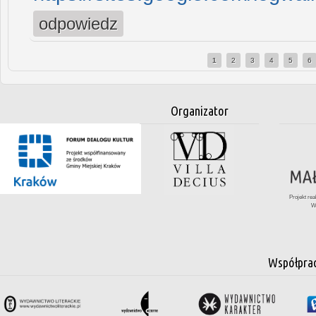
odpowiedz
1
2
3
4
5
6
Strony
Organizator
Projekt re
W
Współpra