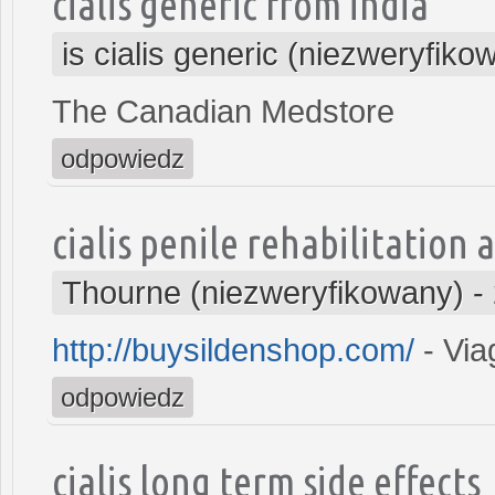
cialis generic from india
is cialis generic (niezweryfiko
The Canadian Medstore
odpowiedz
cialis penile rehabilitation a
Thourne (niezweryfikowany)
-
http://buysildenshop.com/
- Via
odpowiedz
cialis long term side effects