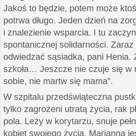
Jakoś to będzie, potem może ktoś 
potrwa długo. Jeden dzień na zor
i znalezienie wsparcia. I tu zacz
spontanicznej solidarności. Zara
odwiedzać sąsiadka, pani Henia. Z
szkoła… Jeszcze nie czuje się w 
sobie, nie martw się mama”.
W szpitalu przedświąteczna pustk
tylko zagrożeni utratą życia, rak p
pola. Leży w korytarzu, snuje p
kobiet swojego życia. Marianna jes