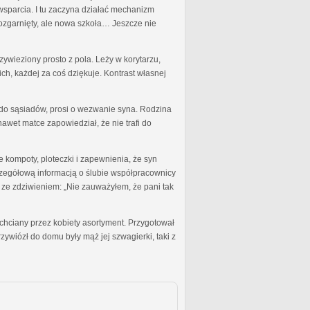
wsparcia. I tu zaczyna działać mechanizm
rozgarnięty, ale nowa szkoła… Jeszcze nie
zywieziony prosto z pola. Leży w korytarzu,
ch, każdej za coś dziękuje. Kontrast własnej
m do sąsiadów, prosi o wezwanie syna. Rodzina
awet matce zapowiedział, że nie trafi do
kompoty, ploteczki i zapewnienia, że syn
zczegółową informacją o ślubie współpracownicy
c ze zdziwieniem: „Nie zauważyłem, że pani tak
echciany przez kobiety asortyment. Przygotował
ywiózł do domu były mąż jej szwagierki, taki z