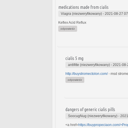
medications made from cialis
Viagra (niezweryfikowany)
-
2021-08-27 07
Keflex Acid Reflux
odpowiedz
cialis 5 mg
antifitte (niezweryfikowany)
-
2021-08-
http://buystromectolon.com/
- msd strome
odpowiedz
dangers of generic cialis pills
SoocugNug (niezweryfikowany)
-
2021
<a href=
https://buypropeciaon.com/>Pro