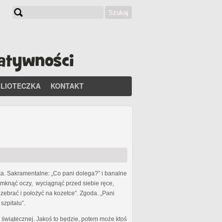
Szukaj
Formularz wyszukiwania
BLIOTECZKA
KONTAKT
rka. Sakramentalne: „Co pani dolega?” i banalne
amknąć oczy, wyciągnąć przed siebie ręce,
ozebrać i położyć na kozetce”. Zgoda. „Pani
szpitalu”.
y świątecznej. Jakoś to będzie, potem może ktoś