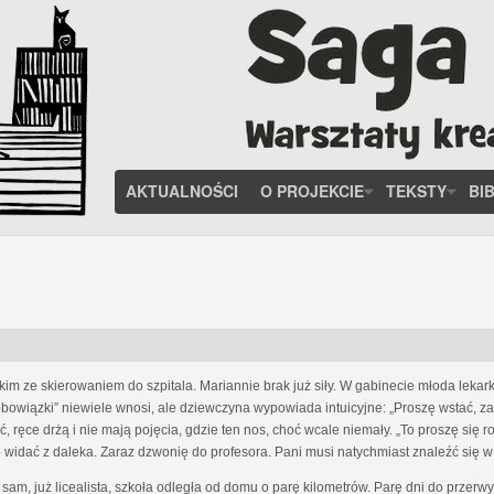
AKTUALNOŚCI
O PROJEKCIE
TEKSTY
BI
kim ze skierowaniem do szpitala. Mariannie brak już siły. W gabinecie młoda leka
bowiązki” niewiele wnosi, ale dziewczyna wypowiada intuicyjne: „Proszę wstać, z
ręce drżą i nie mają pojęcia, gdzie ten nos, choć wcale niemały. „To proszę się r
o widać z daleka. Zaraz dzwonię do profesora. Pani musi natychmiast znaleźć się w 
sam, już licealista, szkoła odległa od domu o parę kilometrów. Parę dni do przerw