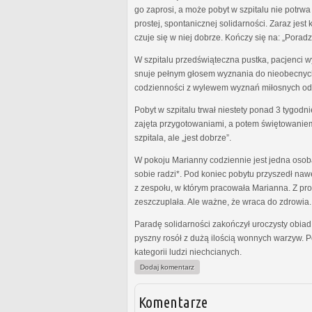
go zaprosi, a może pobyt w szpitalu nie potrw
prostej, spontanicznej solidarności. Zaraz jes
czuje się w niej dobrze. Kończy się na: „Porad
W szpitalu przedświąteczna pustka, pacjenci wyp
snuje pełnym głosem wyznania do nieobecnych k
codzienności z wylewem wyznań miłosnych odw
Pobyt w szpitalu trwał niestety ponad 3 tygod
zajęta przygotowaniami, a potem świętowaniem 
szpitala, ale „jest dobrze”.
W pokoju Marianny codziennie jest jedna osob
sobie radzi*. Pod koniec pobytu przyszedł nawe
z zespołu, w którym pracowała Marianna. Z prof
zeszczuplała. Ale ważne, że wraca do zdrowia.
Paradę solidarności zakończył uroczysty obiad 
pyszny rosół z dużą ilością wonnych warzyw. Po
kategorii ludzi niechcianych.
Dodaj komentarz
Komentarze