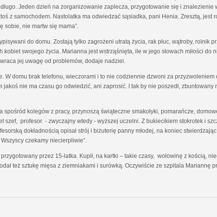
a długo. Jeden dzień na zorganizowanie zaplecza, przygotowanie się i znalezienie 
t ktoś z samochodem. Nastolatka ma odwiedzać sąsiadka, pani Henia. Zresztą, jest 
zę sobie, nie martw się mama”.
isywani do domu. Zostają tylko zagrożeni utratą życia, rak płuc, wątroby, rolnik pr
obiet swojego życia. Marianna jest wstrząśnięta, ile w jego słowach miłości do ni
raca jej uwagę od problemów, dodaje nadziei.
nie. W domu brak telefonu, wieczorami i to nie codziennie dzwoni za przyzwolenie
jakoś nie ma czasu go odwiedzić, ani zaprosić. I tak by nie poszedł, zbuntowany n
a spośród kolegów z pracy, przynoszą świąteczne smakołyki, pomarańcze, domowe 
t szef, profesor - zwyczajny wtedy - wyższej uczelni. Z bukiecikiem stokrotek i s
esorską dokładnością opisał strój i biżuterię panny młodej, na koniec stwierdzają
 Wszyscy czekamy niecierpliwie”.
przygotowany przez 15-latka. Kupił, na kartki – takie czasy, wołowinę z kością, ni
dał też sztukę mięsa z ziemniakami i surówką. Oczywiście ze szpitala Mariannę prz