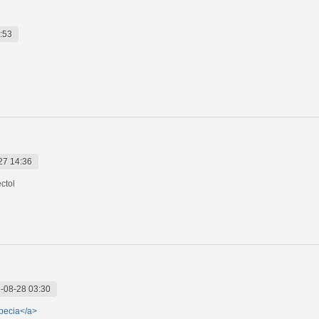
:53
27 14:36
ctol
-08-28 03:30
pecia</a>