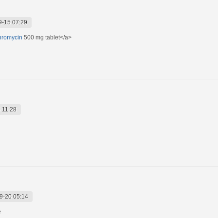
9-15 07:29
thromycin
500 mg tablet</a>
 11:28
9-20 05:14
e