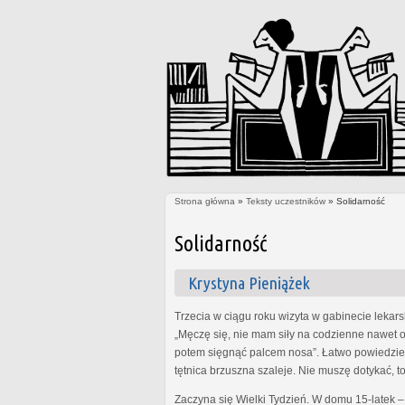
Strona główna
»
Teksty uczestników
» Solidarność
Jesteś tutaj
Solidarność
Krystyna Pieniążek
Trzecia w ciągu roku wizyta w gabinecie lekars
„Męczę się, nie mam siły na codzienne nawet o
potem sięgnąć palcem nosa”. Łatwo powiedzieć, 
tętnica brzuszna szaleje. Nie muszę dotykać, t
Zaczyna się Wielki Tydzień. W domu 15-latek – 