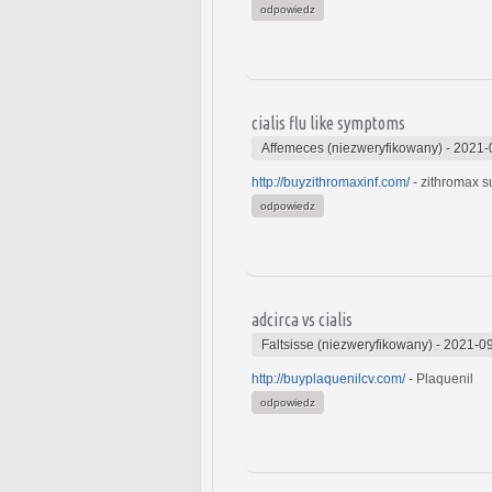
odpowiedz
cialis flu like symptoms
Affemeces (niezweryfikowany)
-
2021-
http://buyzithromaxinf.com/
- zithromax 
odpowiedz
adcirca vs cialis
Faltsisse (niezweryfikowany)
-
2021-09
http://buyplaquenilcv.com/
- Plaquenil
odpowiedz