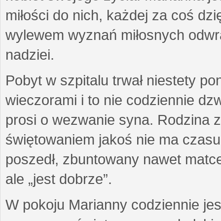
miłości do nich, każdej za coś dzi
wylewem wyznań miłosnych odwra
nadziei.
Pobyt w szpitalu trwał niestety p
wieczorami i to nie codziennie d
prosi o wezwanie syna. Rodzina z
świętowaniem jakoś nie ma czasu g
poszedł, zbuntowany nawet matce z
ale „jest dobrze”.
W pokoju Marianny codziennie jes