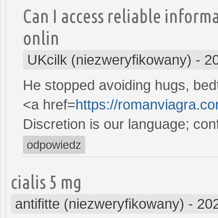
Can I access reliable infor
onlin
UKcilk (niezweryfikowany)
-
2
He stopped avoiding hugs, bedt
<a href=
https://romanviagra.c
Discretion is our language; conf
odpowiedz
cialis 5 mg
antifitte (niezweryfikowany)
-
202