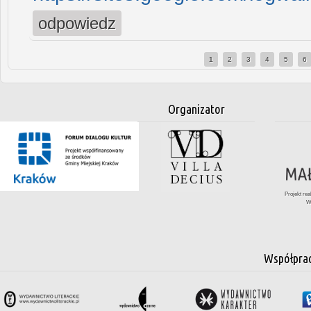
odpowiedz
1
2
3
4
5
6
Strony
Organizator
Projekt re
W
Współpra