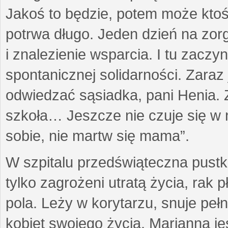
Jakoś to będzie, potem może ktoś 
potrwa długo. Jeden dzień na zor
i znalezienie wsparcia. I tu zacz
spontanicznej solidarności. Zara
odwiedzać sąsiadka, pani Henia. Z
szkoła… Jeszcze nie czuje się w 
sobie, nie martw się mama”.
W szpitalu przedświąteczna pustk
tylko zagrożeni utratą życia, rak p
pola. Leży w korytarzu, snuje p
kobiet swojego życia. Marianna jes