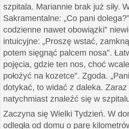
szpitala. Mariannie brak już siły.
Sakramentalne: „Co pani dolega?”
codzienne nawet obowiązki” niew
intuicyjne: „Proszę wstać, zamkn
potem sięgnąć palcem nosa”. Łatw
pojęcia, gdzie ten nos, choć wcale
położyć na kozetce”. Zgoda. „Pani
dotykać, to widać z daleka. Zaraz
natychmiast znaleźć się w szpitalu
Zaczyna się Wielki Tydzień. W domu
odległa od domu o parę kilometrów