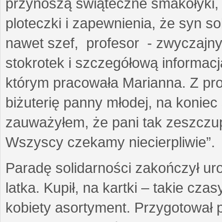
przynoszą świąteczne smakołyki
ploteczki i zapewnienia, że syn s
nawet szef, profesor - zwyczajny
stokrotek i szczegółową informacj
którym pracowała Marianna. Z prof
biżuterię panny młodej, na koniec
zauważyłem, że pani tak zeszczup
Wszyscy czekamy niecierpliwie”.
Paradę solidarności zakończył ur
latka. Kupił, na kartki – takie cz
kobiety asortyment. Przygotował 