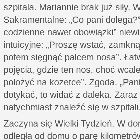
szpitala. Mariannie brak już siły.
Sakramentalne: „Co pani dolega?”
codzienne nawet obowiązki” niew
intuicyjne: „Proszę wstać, zamkn
potem sięgnąć palcem nosa”. Łatw
pojęcia, gdzie ten nos, choć wcale
położyć na kozetce”. Zgoda. „Pani
dotykać, to widać z daleka. Zaraz
natychmiast znaleźć się w szpitalu
Zaczyna się Wielki Tydzień. W domu
odległa od domu o parę kilometrów