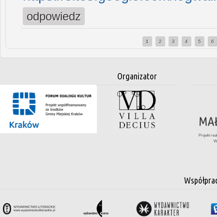
odpowiedz
1
2
3
4
5
6
Strony
Organizator
Projekt re
W
Współpra