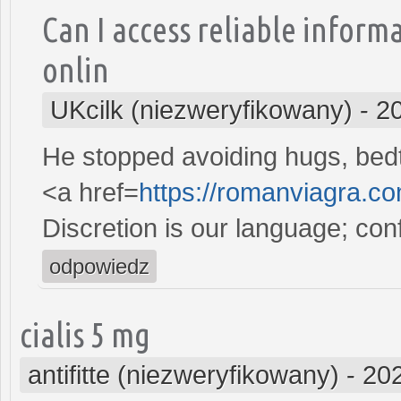
Can I access reliable infor
onlin
UKcilk (niezweryfikowany)
-
2
He stopped avoiding hugs, bedt
<a href=
https://romanviagra.c
Discretion is our language; conf
odpowiedz
cialis 5 mg
antifitte (niezweryfikowany)
-
202