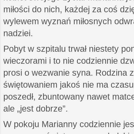
miłości do nich, każdej za coś dzi
wylewem wyznań miłosnych odwra
nadziei.
Pobyt w szpitalu trwał niestety p
wieczorami i to nie codziennie d
prosi o wezwanie syna. Rodzina z
świętowaniem jakoś nie ma czasu g
poszedł, zbuntowany nawet matce z
ale „jest dobrze”.
W pokoju Marianny codziennie jes