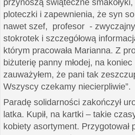
przynoszą świąteczne smakołyki
ploteczki i zapewnienia, że syn s
nawet szef, profesor - zwyczajny
stokrotek i szczegółową informacj
którym pracowała Marianna. Z prof
biżuterię panny młodej, na koniec
zauważyłem, że pani tak zeszczup
Wszyscy czekamy niecierpliwie”.
Paradę solidarności zakończył ur
latka. Kupił, na kartki – takie cz
kobiety asortyment. Przygotował 