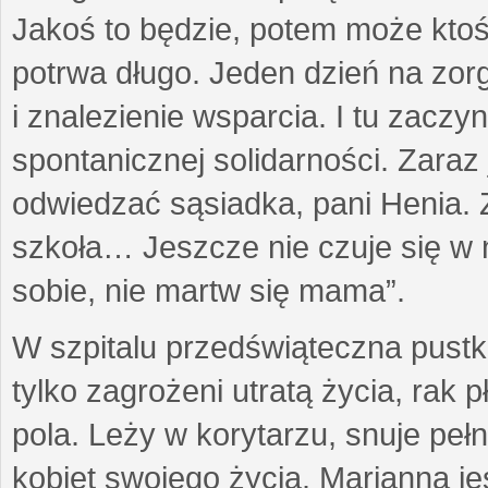
Jakoś to będzie, potem może ktoś 
potrwa długo. Jeden dzień na zor
i znalezienie wsparcia. I tu zacz
spontanicznej solidarności. Zara
odwiedzać sąsiadka, pani Henia. Z
szkoła… Jeszcze nie czuje się w 
sobie, nie martw się mama”.
W szpitalu przedświąteczna pustk
tylko zagrożeni utratą życia, rak p
pola. Leży w korytarzu, snuje p
kobiet swojego życia. Marianna jes