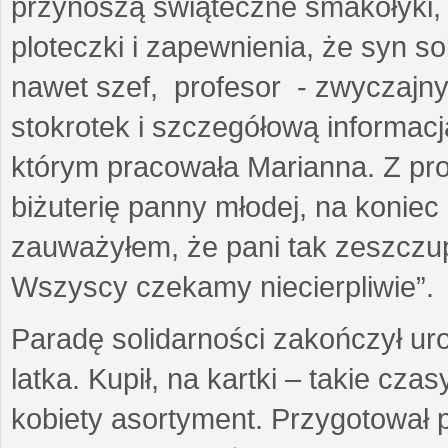
przynoszą świąteczne smakołyki
ploteczki i zapewnienia, że syn s
nawet szef, profesor - zwyczajny
stokrotek i szczegółową informacj
którym pracowała Marianna. Z prof
biżuterię panny młodej, na koniec
zauważyłem, że pani tak zeszczup
Wszyscy czekamy niecierpliwie”.
Paradę solidarności zakończył ur
latka. Kupił, na kartki – takie cz
kobiety asortyment. Przygotował 