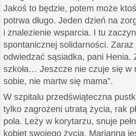
Jakoś to będzie, potem może ktoś 
potrwa długo. Jeden dzień na zor
i znalezienie wsparcia. I tu zacz
spontanicznej solidarności. Zara
odwiedzać sąsiadka, pani Henia. Z
szkoła… Jeszcze nie czuje się w 
sobie, nie martw się mama”.
W szpitalu przedświąteczna pustk
tylko zagrożeni utratą życia, rak p
pola. Leży w korytarzu, snuje p
kobiet swojego życia. Marianna jes