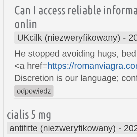
Can I access reliable infor
onlin
UKcilk (niezweryfikowany)
-
2
He stopped avoiding hugs, bedt
<a href=
https://romanviagra.c
Discretion is our language; conf
odpowiedz
cialis 5 mg
antifitte (niezweryfikowany)
-
202