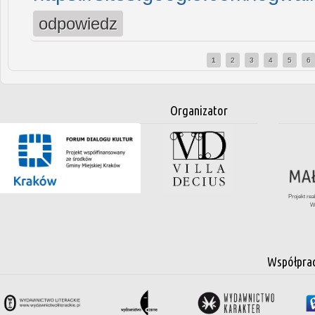
odpowiedz
1
2
3
4
5
6
Strony
Organizator
Projekt re
W
Współpra