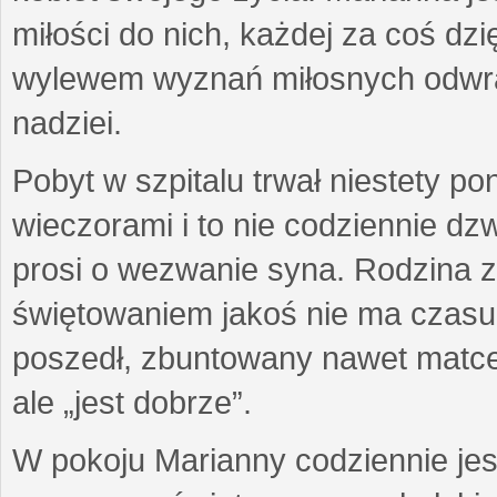
miłości do nich, każdej za coś dzi
wylewem wyznań miłosnych odwra
nadziei.
Pobyt w szpitalu trwał niestety p
wieczorami i to nie codziennie d
prosi o wezwanie syna. Rodzina z
świętowaniem jakoś nie ma czasu g
poszedł, zbuntowany nawet matce z
ale „jest dobrze”.
W pokoju Marianny codziennie jes