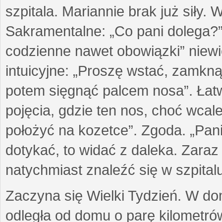
szpitala. Mariannie brak już siły.
Sakramentalne: „Co pani dolega?”
codzienne nawet obowiązki” niew
intuicyjne: „Proszę wstać, zamkn
potem sięgnąć palcem nosa”. Łatw
pojęcia, gdzie ten nos, choć wcale
położyć na kozetce”. Zgoda. „Pani
dotykać, to widać z daleka. Zaraz
natychmiast znaleźć się w szpitalu
Zaczyna się Wielki Tydzień. W domu
odległa od domu o parę kilometrów