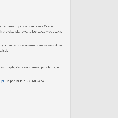
at literatury i poezji okresu XX-lecia
 projektu planowana jest także wycieczka,
będą piosenki opracowane przez uczestników
liści.
rzu znajdą Państwo informacje dotyczące
.pl
lub pod nr tel.: 508 688 474.