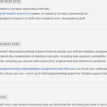
24-10-07 12:52
емонту сетевых хранилищ в Москве.
ejnyh-mashin-sharm.ru/>
сервис по ремонту сетевых хранилищ</a>
авности вашего устройства в сервисе или с выездом на дом!
24-10-07 13:05
nments? MyAssignmentHelp.Expert is here to provide you with the statistics assignme
ands the complexities of statistical concepts, including data analysis, probability,
ents, ensuring you receive well-researched, original work that adheres to academic
yassignmenthelp.expert/statistics-assignment-help.html
you can boost your understan
istics stress you out—reach out to MyAssignmentHelp.Expert for reliable support tod
13:11
 with only a tiny amount remaining and you think that the only thing you have to do i