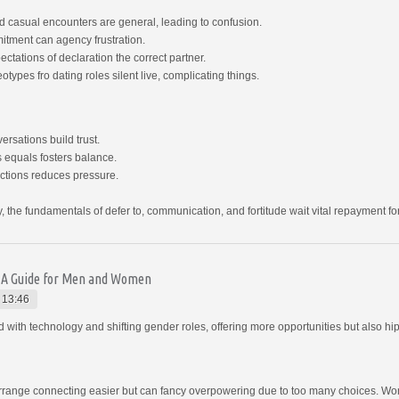
d casual encounters are general, leading to confusion.
tment can agency frustration.
tations of declaration the correct partner.
types fro dating roles silent live, complicating things.
rsations build trust.
s equals fosters balance.
ections reduces pressure.
, the fundamentals of defer to, communication, and fortitude wait vital repayment for
: A Guide for Men and Women
 13:46
th technology and shifting gender roles, offering more opportunities but also hi
rrange connecting easier but can fancy overpowering due to too many choices. Wo