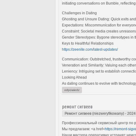
initiating conversations on Bumble, reflectin
Challenges in Dating
Ghosting and Unsure Dating: Quick exits and
Expectations: Miscommunication for everyon
Constraint: Societal media creates unreasonab
Gender Stereotypes: Bygone stereotypes in th
Keys to Healthful Relationships
https://zeenite.com/latest-updates/
Communication: Outstretched, trustworthy conv
Veneration and Similarity: Valuing each other
Leniency: Intriguing set to establish connect
Looking Ahead
As dating continues to evolve with technology
odpowiedz
ремонт сигвеев
Ремонт сигвеев (niezweryfikowany)
-
2024
Профессиональный сервисный центр по ре
Мы предлагаем: <a href=
https://remont-sig
Наши мастера оперативно устранят неиспр