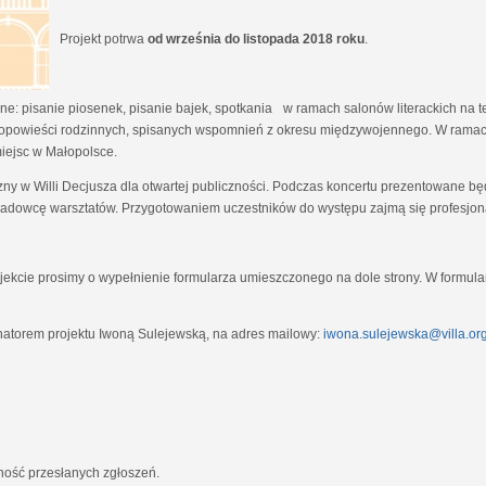
Projekt potrwa
od września do listopada 2018 roku
.
e: pisanie piosenek, pisanie bajek, spotkania w ramach salonów literackich na tem
opowieści rodzinnych, spisanych wspomnień z okresu międzywojennego. W ramach
miejsc w Małopolsce.
zny w Willi Decjusza dla otwartej publiczności. Podczas koncertu prezentowane 
adowcę warsztatów. Przygotowaniem uczestników do występu zajmą się profesjona
ekcie prosimy o wypełnienie formularza umieszczonego na dole strony. W formula
natorem projektu Iwoną Sulejewską, na adres mailowy:
iwona.sulejewska@villa.org
jność przesłanych zgłoszeń.