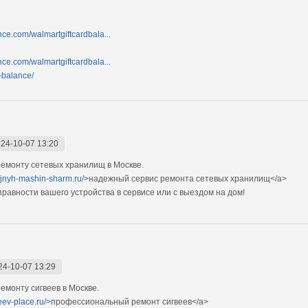
nce.com/walmartgiftcardbala...
nce.com/walmartgiftcardbala...
d-balance/
24-10-07 13:20
емонту сетевых хранилищ в Москве.
ejnyh-mashin-sharm.ru/>
надежный сервис ремонта сетевых хранилищ</a>
авности вашего устройства в сервисе или с выездом на дом!
24-10-07 13:29
монту сигвеев в Москве.
eev-place.ru/>
профессиональный ремонт сигвеев</a>