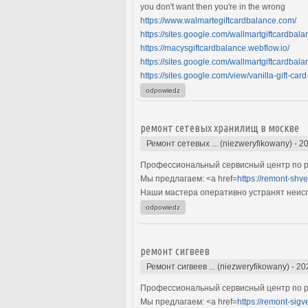
you don't want then you're in the wrong
https://www.walmartegiftcardbalance.com/
https://sites.google.com/wallmartgiftcardbala
https://macysgiftcardbalance.webflow.io/
https://sites.google.com/wallmartgiftcardbala
https://sites.google.com/view/vanilla-gift-car
odpowiedz
ремонт сетевых хранилищ в москве
Ремонт сетевых ... (niezweryfikowany)
-
20
Профессиональный сервисный центр по р
Мы предлагаем: <a href=
https://remont-shv
Наши мастера оперативно устранят неиспр
odpowiedz
ремонт сигвеев
Ремонт сигвеев ... (niezweryfikowany)
-
20
Профессиональный сервисный центр по ре
Мы предлагаем: <a href=
https://remont-sigv