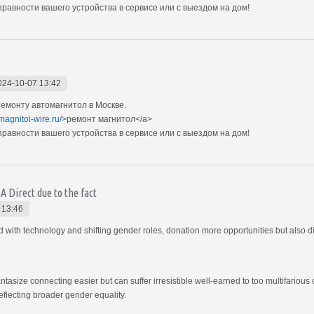
авности вашего устройства в сервисе или с выездом на дом!
024-10-07 13:42
емонту автомагнитол в Москве.
magnitol-wire.ru/>
ремонт магнитол</a>
авности вашего устройства в сервисе или с выездом на дом!
 Direct due to the fact
 13:46
th technology and shifting gender roles, donation more opportunities but also di
ntasize connecting easier but can suffer irresistible well-earned to too multifari
eflecting broader gender equality.