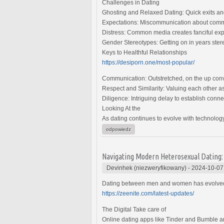
Challenges in Dating
Ghosting and Relaxed Dating: Quick exits an
Expectations: Miscommunication about commi
Distress: Common media creates fanciful expec
Gender Stereotypes: Getting on in years stereo
Keys to Healthful Relationships
https://desiporn.one/most-popular/
Communication: Outstretched, on the up conve
Respect and Similarity: Valuing each other a
Diligence: Intriguing delay to establish conn
Looking At the
As dating continues to evolve with technology
odpowiedz
Navigating Modern Heterosexual Dating
Devinhek (niezweryfikowany)
-
2024-10-07
Dating between men and women has evolved wi
https://zeenite.com/latest-updates/
The Digital Take care of
Online dating apps like Tinder and Bumble a