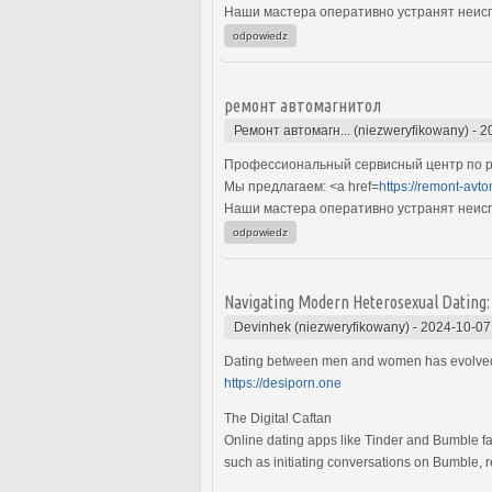
Наши мастера оперативно устранят неиспр
odpowiedz
ремонт автомагнитол
Ремонт автомагн... (niezweryfikowany)
-
2
Профессиональный сервисный центр по р
Мы предлагаем: <a href=
https://remont-avto
Наши мастера оперативно устранят неиспр
odpowiedz
Navigating Modern Heterosexual Dating: A
Devinhek (niezweryfikowany)
-
2024-10-07
Dating between men and women has evolved wi
https://desiporn.one
The Digital Caftan
Online dating apps like Tinder and Bumble fa
such as initiating conversations on Bumble, r