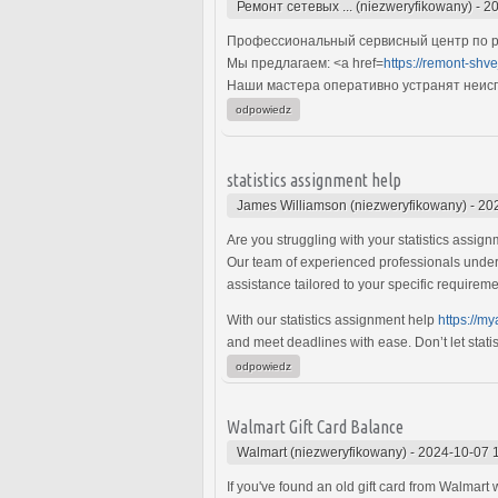
Ремонт сетевых ... (niezweryfikowany)
-
20
Профессиональный сервисный центр по р
Мы предлагаем: <a href=
https://remont-shv
Наши мастера оперативно устранят неиспр
odpowiedz
statistics assignment help
James Williamson (niezweryfikowany)
-
20
Are you struggling with your statistics assig
Our team of experienced professionals underst
assistance tailored to your specific requirem
With our statistics assignment help
https://m
and meet deadlines with ease. Don’t let stat
odpowiedz
Walmart Gift Card Balance
Walmart (niezweryfikowany)
-
2024-10-07 
If you've found an old gift card from Walmart