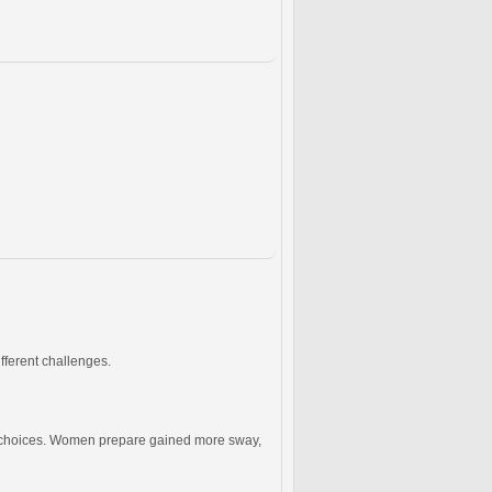
fferent challenges.
ous choices. Women prepare gained more sway,