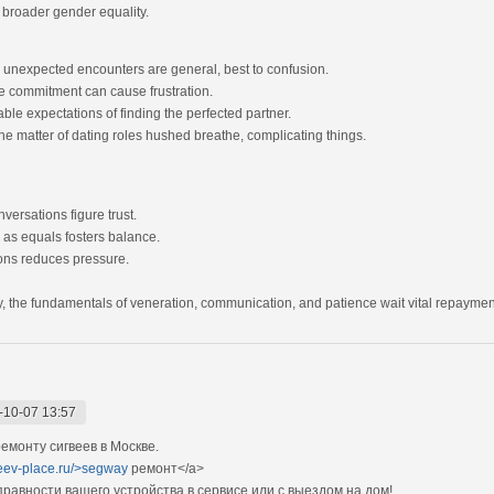
g broader gender equality.
 unexpected encounters are general, best to confusion.
e commitment can cause frustration.
le expectations of finding the perfected partner.
e matter of dating roles hushed breathe, complicating things.
ersations figure trust.
 as equals fosters balance.
ions reduces pressure.
, the fundamentals of veneration, communication, and patience wait vital repayment 
-10-07 13:57
монту сигвеев в Москве.
veev-place.ru/>segway
ремонт</a>
авности вашего устройства в сервисе или с выездом на дом!