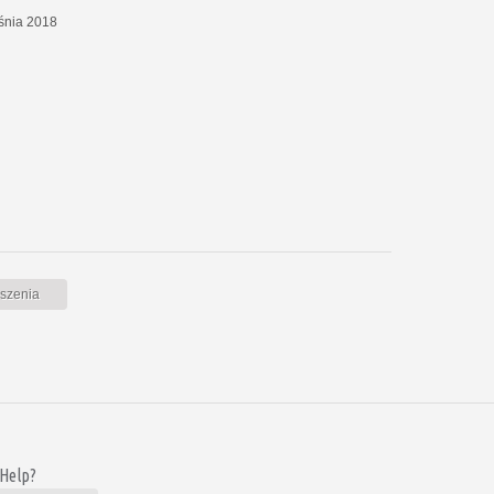
eśnia 2018
oszenia
 Help?