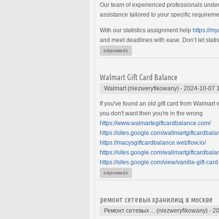
Our team of experienced professionals underst
assistance tailored to your specific requirem
With our statistics assignment help
https://m
and meet deadlines with ease. Don’t let stat
odpowiedz
Walmart Gift Card Balance
Walmart (niezweryfikowany)
-
2024-10-07 
If you've found an old gift card from Walmart
you don't want then you're in the wrong
https://www.walmartegiftcardbalance.com/
https://sites.google.com/wallmartgiftcardbala
https://macysgiftcardbalance.webflow.io/
https://sites.google.com/wallmartgiftcardbala
https://sites.google.com/view/vanilla-gift-car
odpowiedz
ремонт сетевых хранилищ в москве
Ремонт сетевых ... (niezweryfikowany)
-
20