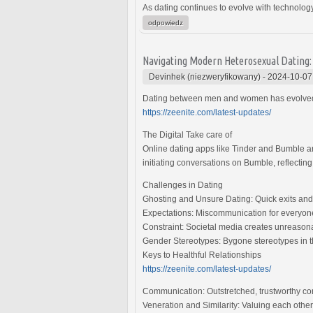
As dating continues to evolve with technology
odpowiedz
Navigating Modern Heterosexual Dating
Devinhek (niezweryfikowany)
-
2024-10-07
Dating between men and women has evolved wi
https://zeenite.com/latest-updates/
The Digital Take care of
Online dating apps like Tinder and Bumble a
initiating conversations on Bumble, reflectin
Challenges in Dating
Ghosting and Unsure Dating: Quick exits and
Expectations: Miscommunication for everyon
Constraint: Societal media creates unreasonab
Gender Stereotypes: Bygone stereotypes in th
Keys to Healthful Relationships
https://zeenite.com/latest-updates/
Communication: Outstretched, trustworthy conv
Veneration and Similarity: Valuing each other