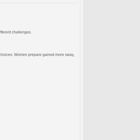
fferent challenges.
ous choices. Women prepare gained more sway,