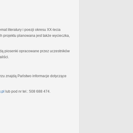
at literatury i poezji okresu XX-lecia
 projektu planowana jest także wycieczka,
będą piosenki opracowane przez uczestników
liści.
rzu znajdą Państwo informacje dotyczące
.pl
lub pod nr tel.: 508 688 474.