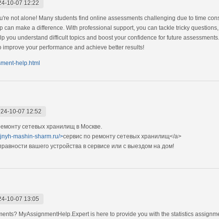
24-10-07 12:22
're not alone! Many students find online assessments challenging due to time const
 can make a difference. With professional support, you can tackle tricky questions
elp you understand difficult topics and boost your confidence for future assessments
o improve your performance and achieve better results!
sment-help.html
24-10-07 12:52
емонту сетевых хранилищ в Москве.
ejnyh-mashin-sharm.ru/>
сервис по ремонту сетевых хранилищ</a>
авности вашего устройства в сервисе или с выездом на дом!
24-10-07 13:05
nments? MyAssignmentHelp.Expert is here to provide you with the statistics assignme