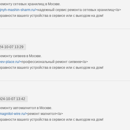
емонту сетевых хранилищ в Москве.
ejnyh-mashin-sharm.ru/>
надежный сервис ремонта сетевых хранилищ</a>
авности вашего устройства в сервисе или с выездом на дом!
24-10-07 13:29
монту сигвеев в Москве.
eev-place.ru/>
профессиональный ремонт сигвеев</a>
авности вашего устройства в сервисе или с выездом на дом!
024-10-07 13:42
емонту автомагнитол в Москве.
magnitol-wire.ru/>
ремонт магнитол</a>
авности вашего устройства в сервисе или с выездом на дом!