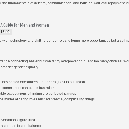
, the fundamentals of defer to, communication, and fortitude wait vital repayment for
: A Guide for Men and Women
 13:46
th technology and shifting gender roles, offering more opportunities but also hi
rrange connecting easier but can fancy overpowering due to too many choices. Wo
g broader gender equality.
 unexpected encounters are general, best to confusion.
e commitment can cause frustration.
le expectations of finding the perfected partner.
e matter of dating roles hushed breathe, complicating things.
ersations figure trust.
 as equals fosters balance.