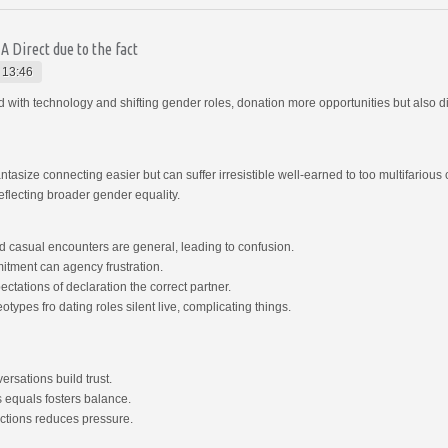
 Direct due to the fact
 13:46
th technology and shifting gender roles, donation more opportunities but also di
ntasize connecting easier but can suffer irresistible well-earned to too multifari
eflecting broader gender equality.
d casual encounters are general, leading to confusion.
tment can agency frustration.
tations of declaration the correct partner.
types fro dating roles silent live, complicating things.
rsations build trust.
s equals fosters balance.
ections reduces pressure.