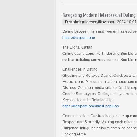
Navigating Modern Heterosexual Dating: A
Devinhek (niezweryfikowany)
-
2024-10-07
Dating between men and women has evolved wi
https://desiporn.one
The Digital Caftan
Online dating apps like Tinder and Bumble fa
such as initiating conversations on Bumble, r
Challenges in Dating
Ghosting and Relaxed Dating: Quick exits an
Expectations: Miscommunication about commi
Distress: Common media creates fanciful expec
Gender Stereotypes: Getting on in years stereo
Keys to Healthful Relationships
https://desiporn.one/most-popular/
Communication: Outstretched, on the up conve
Respect and Similarity: Valuing each other a
Diligence: Intriguing delay to establish conn
Looking At the