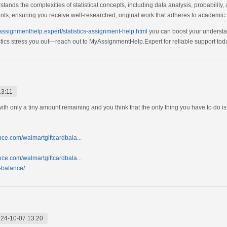
ands the complexities of statistical concepts, including data analysis, probability,
ents, ensuring you receive well-researched, original work that adheres to academic
yassignmenthelp.expert/statistics-assignment-help.html
you can boost your understan
istics stress you out—reach out to MyAssignmentHelp.Expert for reliable support tod
13:11
 with only a tiny amount remaining and you think that the only thing you have to do i
nce.com/walmartgiftcardbala...
nce.com/walmartgiftcardbala...
d-balance/
24-10-07 13:20