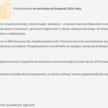
Projekt potrwa
od września do listopada 2018 roku
.
e: pisanie piosenek, pisanie bajek, spotkania w ramach salonów literackich na tem
opowieści rodzinnych, spisanych wspomnień z okresu międzywojennego. W ramach
miejsc w Małopolsce.
zny w Willi Decjusza dla otwartej publiczności. Podczas koncertu prezentowane 
adowcę warsztatów. Przygotowaniem uczestników do występu zajmą się profesjona
ekcie prosimy o wypełnienie formularza umieszczonego na dole strony. W formula
natorem projektu Iwoną Sulejewską, na adres mailowy:
iwona.sulejewska@villa.org
jność przesłanych zgłoszeń.