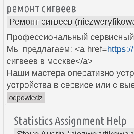
ремонт сигвеев
Ремонт сигвеев (niezweryfikow
Профессиональный сервисный ц
Мы предлагаем: <a href=
https:/
сигвеев в москве</a>
Наши мастера оперативно устр
устройства в сервисе или с вы
odpowiedz
Statistics Assignment Help
Steve Austin (niezweryfikowan