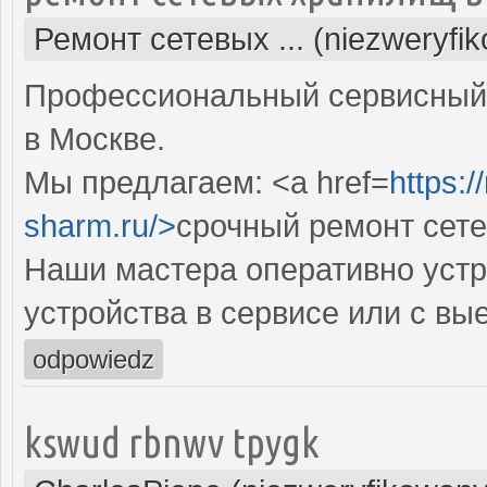
Ремонт сетевых ... (niezweryfi
Профессиональный сервисный 
в Москве.
Мы предлагаем: <a href=
https:
sharm.ru/>
срочный ремонт сет
Наши мастера оперативно устр
устройства в сервисе или с вы
odpowiedz
kswud rbnwv tpygk