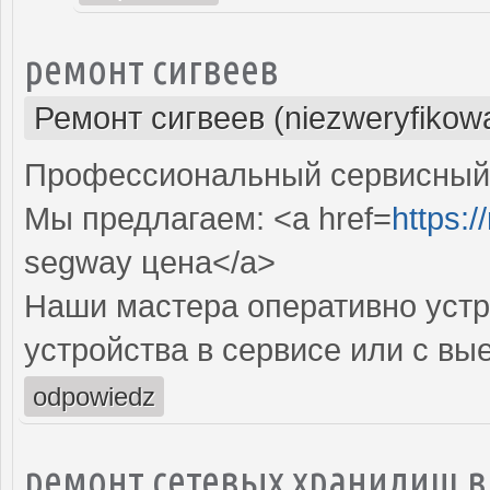
ремонт сигвеев
Ремонт сигвеев (niezweryfikow
Профессиональный сервисный ц
Мы предлагаем: <a href=
https:/
segway цена</a>
Наши мастера оперативно устр
устройства в сервисе или с вы
odpowiedz
ремонт сетевых хранилищ в