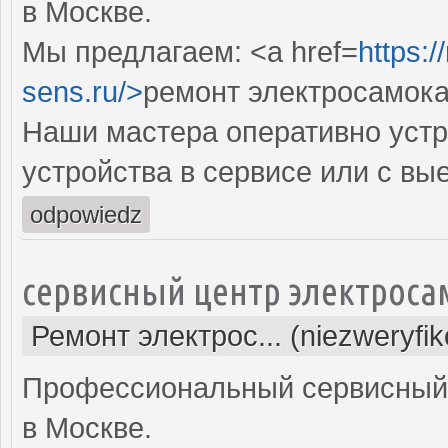
в Москве.
Мы предлагаем: <a href=
https:
sens.ru/>
ремонт электросамока
Наши мастера оперативно устр
устройства в сервисе или с вы
odpowiedz
сервисный центр электроса
Ремонт электрос... (niezweryfi
Профессиональный сервисный 
в Москве.