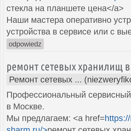
стекла на планшете цена</a>
Наши мастера оперативно устр
устройства в сервисе или с вы
odpowiedz
ремонт сетевых хранилищ в
Ремонт сетевых ... (niezweryfi
Профессиональный сервисный 
в Москве.
Мы предлагаем: <a href=
https:
sharm.ru/>
ремонт сетевых хра