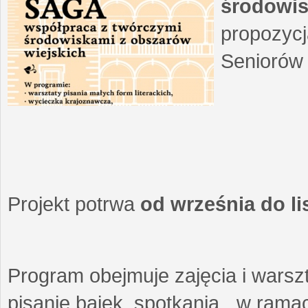
środowis
propozycj
Seniorów 
Projekt potrwa
od września do l
Program obejmuje zajęcia i warszt
pisanie bajek, spotkania w ramach