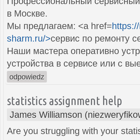
Профессиональный сервисный 
в Москве.
Мы предлагаем: <a href=
https:
sharm.ru/>
сервис по ремонту 
Наши мастера оперативно устр
устройства в сервисе или с вы
odpowiedz
statistics assignment help
James Williamson (niezweryfik
Are you struggling with your stat