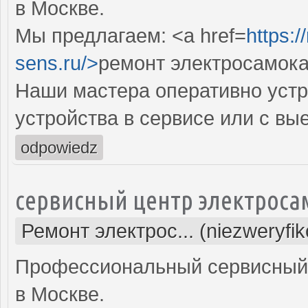
в Москве.
Мы предлагаем: <a href=
https:
sens.ru/>
ремонт электросамока
Наши мастера оперативно устр
устройства в сервисе или с вы
odpowiedz
сервисный центр электроса
Ремонт электрос... (niezweryfi
Профессиональный сервисный 
в Москве.