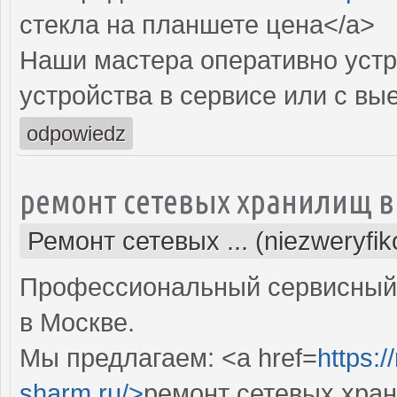
стекла на планшете цена</a>
Наши мастера оперативно устр
устройства в сервисе или с вы
odpowiedz
ремонт сетевых хранилищ в
Ремонт сетевых ... (niezweryfi
Профессиональный сервисный 
в Москве.
Мы предлагаем: <a href=
https:
sharm.ru/>
ремонт сетевых хра