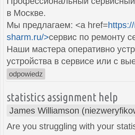
Профессиональный сервисный 
в Москве.
Мы предлагаем: <a href=
https:
sharm.ru/>
сервис по ремонту 
Наши мастера оперативно устр
устройства в сервисе или с вы
odpowiedz
statistics assignment help
James Williamson (niezweryfik
Are you struggling with your stat