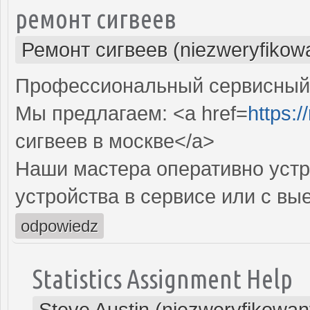
ремонт сигвеев
Ремонт сигвеев (niezweryfikow
Профессиональный сервисный ц
Мы предлагаем: <a href=
https:/
сигвеев в москве</a>
Наши мастера оперативно устр
устройства в сервисе или с вы
odpowiedz
Statistics Assignment Help
Steve Austin (niezweryfikowan