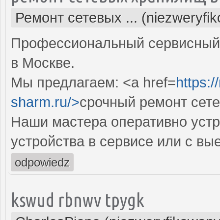
Ремонт сетевых ... (niezweryfi
Профессиональный сервисный 
в Москве.
Мы предлагаем: <a href=
https:
sharm.ru/>
срочный ремонт сет
Наши мастера оперативно устр
устройства в сервисе или с вы
odpowiedz
kswud rbnwv tpygk