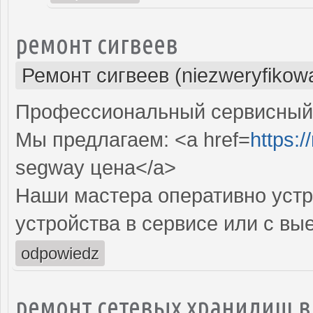
ремонт сигвеев
Ремонт сигвеев (niezweryfikow
Профессиональный сервисный ц
Мы предлагаем: <a href=
https:/
segway цена</a>
Наши мастера оперативно устр
устройства в сервисе или с вы
odpowiedz
ремонт сетевых хранилищ в