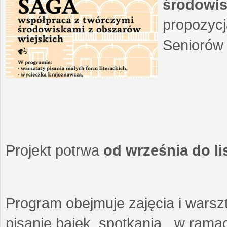
środowis
propozycj
Seniorów 
Projekt potrwa
od września do l
Program obejmuje zajęcia i warszt
pisanie bajek, spotkania w ramach