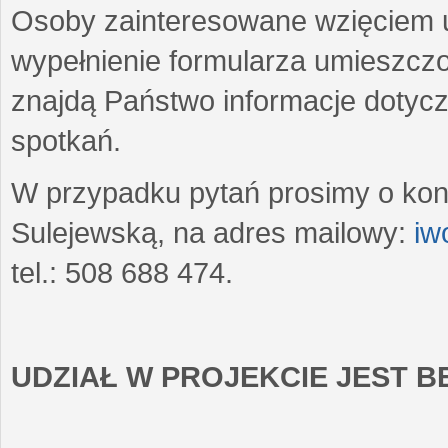
Osoby zainteresowane wzięciem u
wypełnienie formularza umieszczo
znajdą Państwo informacje dotyc
spotkań.
W przypadku pytań prosimy o kon
Sulejewską, na adres mailowy:
iw
tel.: 508 688 474.
UDZIAŁ W PROJEKCIE JEST 