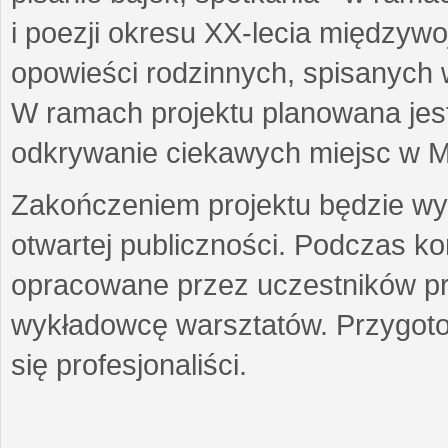
i poezji okresu XX-lecia międzyw
opowieści rodzinnych, spisanych
W ramach projektu planowana jest
odkrywanie ciekawych miejsc w M
Zakończeniem projektu będzie wys
otwartej publiczności. Podczas k
opracowane przez uczestników p
wykładowcę warsztatów. Przygot
się profesjonaliści.