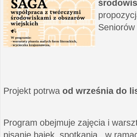
środowis
propozycj
Seniorów 
Projekt potrwa
od września do l
Program obejmuje zajęcia i warszt
pisanie bajek, spotkania w ramach