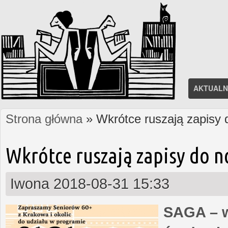
AKTUALN
Strona główna
» Wkrótce ruszają zapisy
Jesteś tutaj
Wkrótce ruszają zapisy do 
Iwona
2018-08-31 15:33
SAGA – w