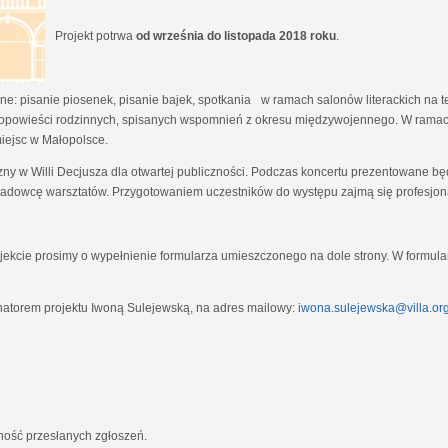
Projekt potrwa
od września do listopada 2018 roku
.
e: pisanie piosenek, pisanie bajek, spotkania w ramach salonów literackich na tem
opowieści rodzinnych, spisanych wspomnień z okresu międzywojennego. W ramach
miejsc w Małopolsce.
zny w Willi Decjusza dla otwartej publiczności. Podczas koncertu prezentowane 
adowcę warsztatów. Przygotowaniem uczestników do występu zajmą się profesjona
ekcie prosimy o wypełnienie formularza umieszczonego na dole strony. W formula
natorem projektu Iwoną Sulejewską, na adres mailowy:
iwona.sulejewska@villa.org
jność przesłanych zgłoszeń.