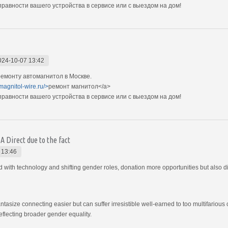
авности вашего устройства в сервисе или с выездом на дом!
024-10-07 13:42
емонту автомагнитол в Москве.
magnitol-wire.ru/>
ремонт магнитол</a>
авности вашего устройства в сервисе или с выездом на дом!
 Direct due to the fact
 13:46
th technology and shifting gender roles, donation more opportunities but also di
ntasize connecting easier but can suffer irresistible well-earned to too multifari
eflecting broader gender equality.