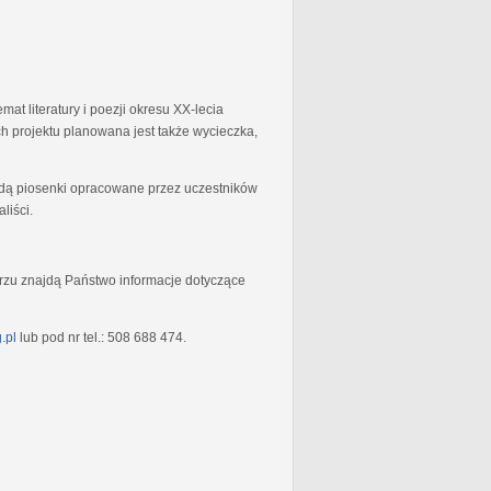
at literatury i poezji okresu XX-lecia
 projektu planowana jest także wycieczka,
będą piosenki opracowane przez uczestników
liści.
rzu znajdą Państwo informacje dotyczące
.pl
lub pod nr tel.: 508 688 474.