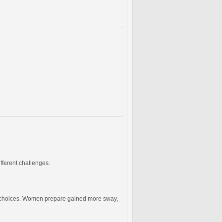
fferent challenges.
ous choices. Women prepare gained more sway,