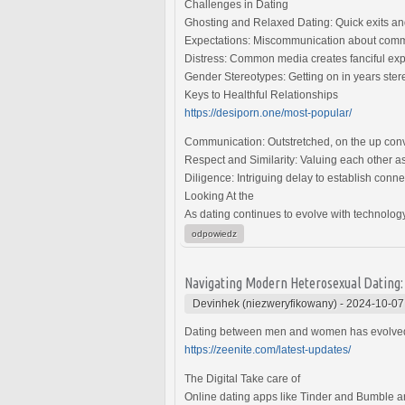
Challenges in Dating
Ghosting and Relaxed Dating: Quick exits an
Expectations: Miscommunication about commi
Distress: Common media creates fanciful expec
Gender Stereotypes: Getting on in years stereo
Keys to Healthful Relationships
https://desiporn.one/most-popular/
Communication: Outstretched, on the up conve
Respect and Similarity: Valuing each other a
Diligence: Intriguing delay to establish conn
Looking At the
As dating continues to evolve with technology
odpowiedz
Navigating Modern Heterosexual Dating
Devinhek (niezweryfikowany)
-
2024-10-07
Dating between men and women has evolved wi
https://zeenite.com/latest-updates/
The Digital Take care of
Online dating apps like Tinder and Bumble a