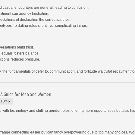
d casual encounters are general, leading to confusion.
tment can agency frustration.
tations of declaration the correct partner.
types fro dating roles silent live, complicating things.
rsations build trust.
s equals fosters balance.
ections reduces pressure.
, the fundamentals of defer to, communication, and fortitude wait vital repayment for
: A Guide for Men and Women
 13:46
th technology and shifting gender roles, offering more opportunities but also hi
rrange connecting easier but can fancy overpowering due to too many choices. Wo