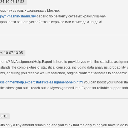
24-10-07 12:52
емонту сетевых хранилищ в Москве.
ejnyh-mashin-sharm.ru/>
сервис по ремонту сетевых хранилищ</a>
авности вашего устройства в сервисе или с выездом на дом!
24-10-07 13:05
nments? MyAssignmentHelp.Expert is here to provide you with the statistics assignme
ands the complexities of statistical concepts, including data analysis, probability,
ents, ensuring you receive well-researched, original work that adheres to academic
yassignmenthelp.expert/statistics-assignment-help.html
you can boost your understan
istics stress you out—reach out to MyAssignmentHelp.Expert for reliable support tod
13:11
 with only a tiny amount remaining and you think that the only thing you have to do i