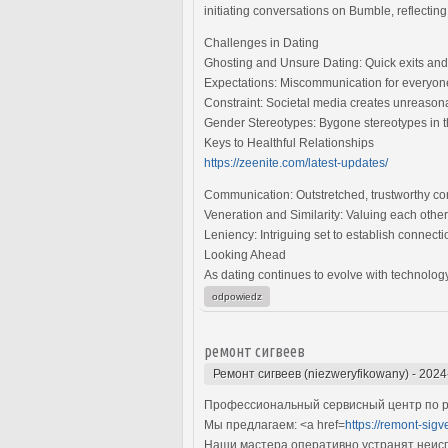
initiating conversations on Bumble, reflectin
Challenges in Dating
Ghosting and Unsure Dating: Quick exits and
Expectations: Miscommunication for everyon
Constraint: Societal media creates unreasonab
Gender Stereotypes: Bygone stereotypes in th
Keys to Healthful Relationships
https://zeenite.com/latest-updates/
Communication: Outstretched, trustworthy conv
Veneration and Similarity: Valuing each other
Leniency: Intriguing set to establish connect
Looking Ahead
As dating continues to evolve with technology
odpowiedz
ремонт сигвеев
Ремонт сигвеев (niezweryfikowany)
-
2024
Профессиональный сервисный центр по ре
Мы предлагаем: <a href=
https://remont-sig
Наши мастера оперативно устранят неиспр