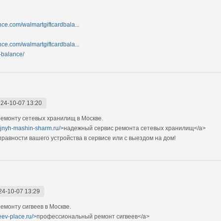
nce.com/walmartgiftcardbala...
nce.com/walmartgiftcardbala...
d-balance/
24-10-07 13:20
емонту сетевых хранилищ в Москве.
ejnyh-mashin-sharm.ru/>
надежный сервис ремонта сетевых хранилищ</a>
авности вашего устройства в сервисе или с выездом на дом!
24-10-07 13:29
монту сигвеев в Москве.
eev-place.ru/>
профессиональный ремонт сигвеев</a>