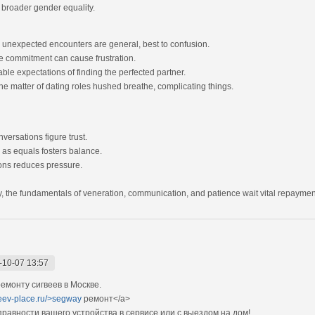
g broader gender equality.
 unexpected encounters are general, best to confusion.
e commitment can cause frustration.
le expectations of finding the perfected partner.
e matter of dating roles hushed breathe, complicating things.
ersations figure trust.
 as equals fosters balance.
ions reduces pressure.
, the fundamentals of veneration, communication, and patience wait vital repayment 
-10-07 13:57
монту сигвеев в Москве.
veev-place.ru/>segway
ремонт</a>
авности вашего устройства в сервисе или с выездом на дом!