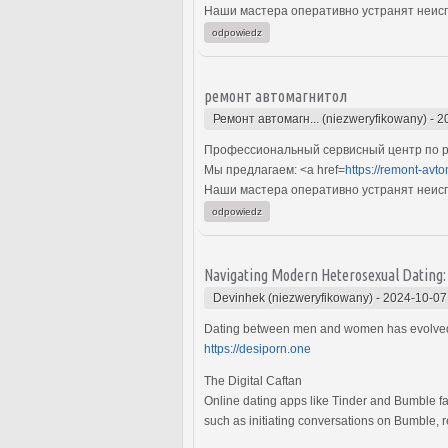
Наши мастера оперативно устранят неиспр
odpowiedz
ремонт автомагнитол
Ремонт автомагн... (niezweryfikowany)
-
2
Профессиональный сервисный центр по р
Мы предлагаем: <a href=
https://remont-avto
Наши мастера оперативно устранят неиспр
odpowiedz
Navigating Modern Heterosexual Dating: A
Devinhek (niezweryfikowany)
-
2024-10-07
Dating between men and women has evolved wi
https://desiporn.one
The Digital Caftan
Online dating apps like Tinder and Bumble fa
such as initiating conversations on Bumble, r