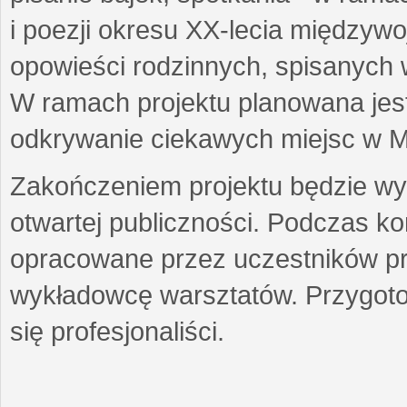
i poezji okresu XX-lecia międzyw
opowieści rodzinnych, spisanych
W ramach projektu planowana jest
odkrywanie ciekawych miejsc w M
Zakończeniem projektu będzie wys
otwartej publiczności. Podczas k
opracowane przez uczestników p
wykładowcę warsztatów. Przygot
się profesjonaliści.