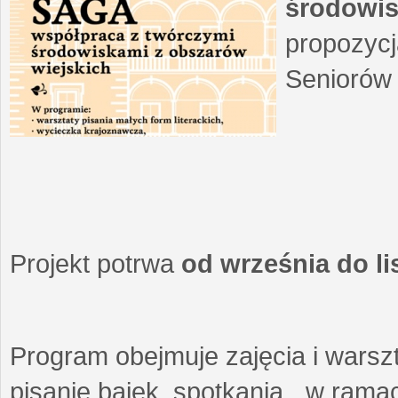
środowis
propozycj
Seniorów 
Projekt potrwa
od września do l
Program obejmuje zajęcia i warszt
pisanie bajek, spotkania w ramach