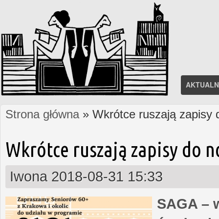
AKTUALN
Strona główna
» Wkrótce ruszają zapisy
Jesteś tutaj
Wkrótce ruszają zapisy do 
Iwona
2018-08-31 15:33
SAGA – w