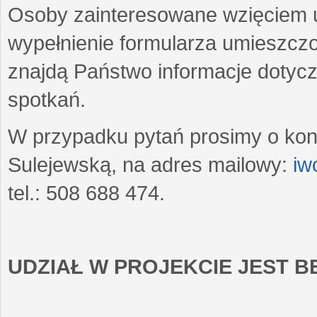
Osoby zainteresowane wzięciem u
wypełnienie formularza umieszczo
znajdą Państwo informacje dotyc
spotkań.
W przypadku pytań prosimy o kon
Sulejewską, na adres mailowy:
iw
tel.: 508 688 474.
UDZIAŁ W PROJEKCIE JEST 