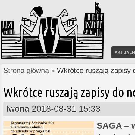
AKTUALN
Strona główna
» Wkrótce ruszają zapisy
Jesteś tutaj
Wkrótce ruszają zapisy do 
Iwona
2018-08-31 15:33
SAGA – w