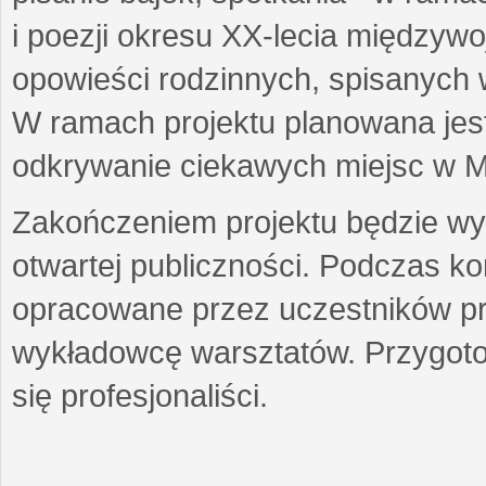
i poezji okresu XX-lecia międzyw
opowieści rodzinnych, spisanych
W ramach projektu planowana jest
odkrywanie ciekawych miejsc w M
Zakończeniem projektu będzie wys
otwartej publiczności. Podczas k
opracowane przez uczestników p
wykładowcę warsztatów. Przygot
się profesjonaliści.