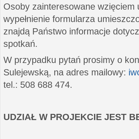
Osoby zainteresowane wzięciem u
wypełnienie formularza umieszczo
znajdą Państwo informacje dotyc
spotkań.
W przypadku pytań prosimy o kon
Sulejewską, na adres mailowy:
iw
tel.: 508 688 474.
UDZIAŁ W PROJEKCIE JEST 