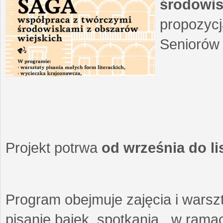
środowis
propozycj
Seniorów 
Projekt potrwa
od września do l
Program obejmuje zajęcia i warszt
pisanie bajek, spotkania w ramach