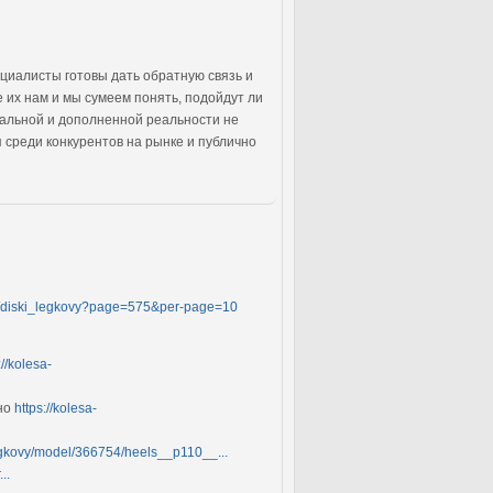
ециалисты готовы дать обратную связь и
 их нам и мы сумеем понять, подойдут ли
уальной и дополненной реальности не
 среди конкурентов на рынке и публично
og/diski_legkovy?page=575&per-page=10
://kolesa-
жно
https://kolesa-
legkovy/model/366754/heels__p110__...
..