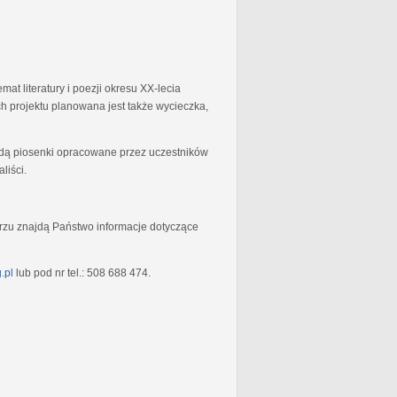
at literatury i poezji okresu XX-lecia
 projektu planowana jest także wycieczka,
będą piosenki opracowane przez uczestników
liści.
rzu znajdą Państwo informacje dotyczące
.pl
lub pod nr tel.: 508 688 474.