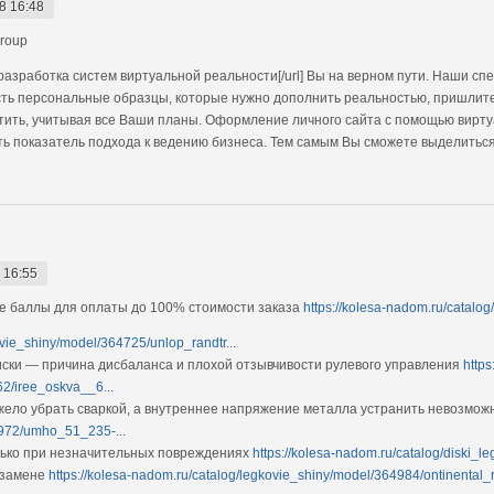
8 16:48
roup
разработка систем виртуальной реальности[/url] Вы на верном пути. Наши сп
сть персональные образцы, которые нужно дополнить реальностью, пришлите
лотить, учитывая все Ваши планы. Оформление личного сайта с помощью вирт
ить показатель подхода к ведению бизнеса. Тем самым Вы сможете выделиться
 16:55
е баллы для оплаты до 100% стоимости заказа
https://kolesa-nadom.ru/catal
ovie_shiny/model/364725/unlop_randtr...
ки — причина дисбаланса и плохой отзывчивости рулевого управления
https
2/iree_oskva__6...
ело убрать сваркой, а внутреннее напряжение металла устранить невозмо
4972/umho_51_235-...
олько при незначительных повреждениях
https://kolesa-nadom.ru/catalog/diski_
 замене
https://kolesa-nadom.ru/catalog/legkovie_shiny/model/364984/ontinental_r.