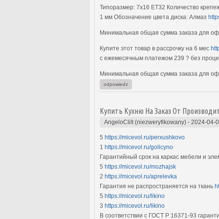
Типоразмер: 7x16 ET32 Количество крепеж
1 мм Обозначение цвета диска: Алмаз
htt
Минимальная общая сумма заказа для офо
Купите этот товар в рассрочку на 6 мес
ht
с ежемесячным платежом 239 ? без проц
Минимальная общая сумма заказа для офо
odpowiedz
Купить Кухню На Заказ От Производи
AngeloClilt (niezweryfikowany)
-
2024-04-0
5
https://micevol.ru/perxushkovo
1
https://micevol.ru/golicyno
Гарантийный срок на каркас мебели и эл
5
https://micevol.ru/mozhajsk
2
https://micevol.ru/aprelevka
Гарантия не распространяется на ткань
h
5
https://micevol.ru/likino
3
https://micevol.ru/likino
В соответствии с ГОСТ Р 16371-93 гаран