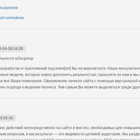
.ru/zareche
evol.ru/vnukovo
4-04-09 04:28
льности w2w.group
разработка vr приложений под ключ[/url] Вы на верном пути. Наши консультан
ичные модели, которые нужно дополнить реальностью, пришлите их нам и мы с
ывая все Ваши пожелания. Оформление личного сайта с помощью виртуальной 
вень подхода к ведению бизнеса. Тем самым Вы можете выделиться среди други
9 05:40
кс действий непосредственно на сайте и вне его, необходимых для повышен
ым запросам, и как результат — его видимости целевой аудитории. Мы разд