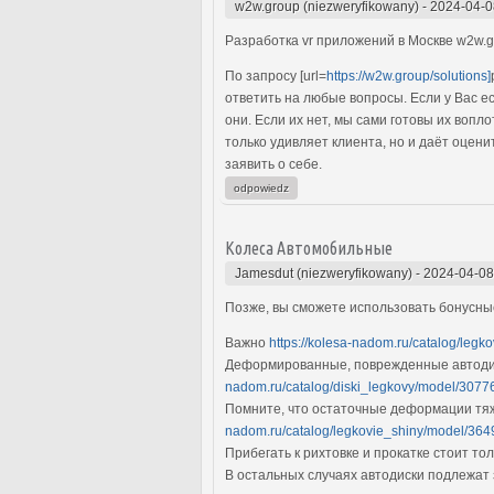
w2w.group (niezweryfikowany)
-
2024-04-0
Разработка vr приложений в Москве w2w.g
По запросу [url=
https://w2w.group/solutions]
ответить на любые вопросы. Если у Вас е
они. Если их нет, мы сами готовы их воп
только удивляет клиента, но и даёт оцен
заявить о себе.
odpowiedz
Колеса Автомобильные
Jamesdut (niezweryfikowany)
-
2024-04-08
Позже, вы сможете использовать бонусны
Важно
https://kolesa-nadom.ru/catalog/legk
Деформированные, поврежденные автодис
nadom.ru/catalog/diski_legkovy/model/30776
Помните, что остаточные деформации тяж
nadom.ru/catalog/legkovie_shiny/model/36
Прибегать к рихтовке и прокатке стоит т
В остальных случаях автодиски подлежат