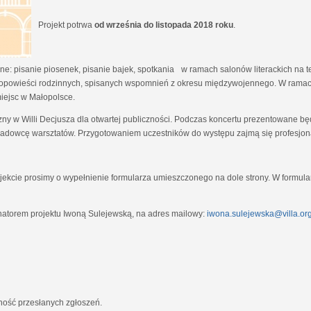
Projekt potrwa
od września do listopada 2018 roku
.
e: pisanie piosenek, pisanie bajek, spotkania w ramach salonów literackich na tem
opowieści rodzinnych, spisanych wspomnień z okresu międzywojennego. W ramach
miejsc w Małopolsce.
zny w Willi Decjusza dla otwartej publiczności. Podczas koncertu prezentowane 
adowcę warsztatów. Przygotowaniem uczestników do występu zajmą się profesjona
ekcie prosimy o wypełnienie formularza umieszczonego na dole strony. W formula
natorem projektu Iwoną Sulejewską, na adres mailowy:
iwona.sulejewska@villa.org
jność przesłanych zgłoszeń.