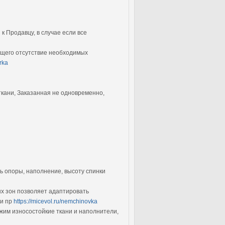
к Продавцу, в случае если все
ющего отсутствие необходимых
orka
 ткани, Заказанная не одновременно,
ь опоры, наполнение, высоту спинки
х зон позволяет адаптировать
 и пр
https://micevol.ru/nemchinovka
ожим износостойкие ткани и наполнители,