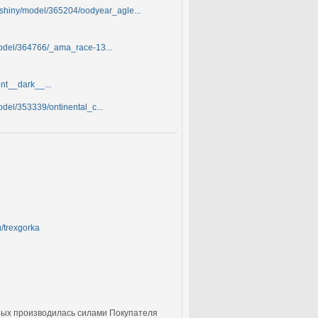
_shiny/model/365204/oodyear_agle...
model/364766/_ama_race-13...
nt__dark__...
odel/353339/ontinental_c...
u/trexgorka
орых производилась силами Покупателя