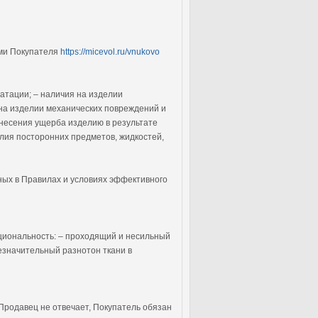
ами Покупателя
https://micevol.ru/vnukovo
атации; – наличия на изделии
на изделии механических повреждений и
анесения ущерба изделию в результате
лия посторонних предметов, жидкостей,
нных в Правилах и условиях эффективного
циональность: – проходящий и несильный
езначительный разнотон ткани в
 Продавец не отвечает, Покупатель обязан