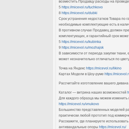
возместить Продавцу расходы на проведе
5
https://micevol.ru/tuchkovo
8
https://micevol.ru/dubki
Срок устранения недостатков Товара по га
необходимые комплектующие есть в нали
В противном случае Продавец должен пре
комплектующих, и гарантийный срок может
5
https://micevol.ru/kubinka
9
https://micevol.ru/mozhajsk
В зависимости от периода закупки ткани, 
может незначительно отличаться по цвету
Точка на Яндекс
https://micevol.ru/likino
Картах Модели в Шоу-руме
https://micevol.
Рассчитайте изготовление вашего диван
Каталог — витрина наших возможностей
h
Для каждого образца мы можем изменить 
https://micevol.ru/vnukovo
Большинство представленных моделей ра
практически любой прототип под коммерче
Расскажите, где планируете использовать
антивандальные опоры
https://micevol.ru/