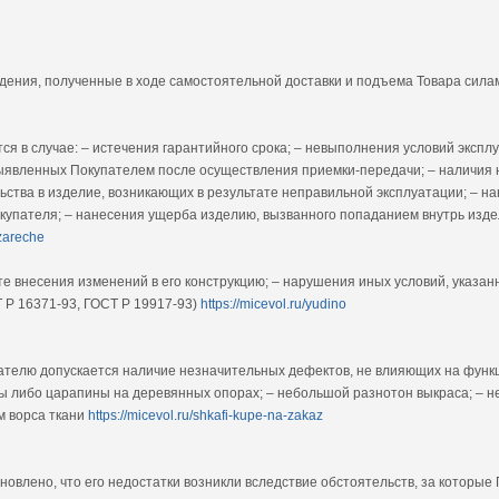
дения, полученные в ходе самостоятельной доставки и подъема Товара сил
я в случае: – истечения гарантийного срока; – невыполнения условий эксплу
ыявленных Покупателем после осуществления приемки-передачи; – наличия 
ьства в изделие, возникающих в результате неправильной эксплуатации; – н
пателя; – нанесения ущерба изделию, вызванного попаданием внутрь изде
/zareche
те внесения изменений в его конструкцию; – нарушения иных условий, указа
 Р 16371-93, ГОСТ Р 19917-93)
https://micevol.ru/yudino
пателю допускается наличие незначительных дефектов, не влияющих на функ
лы либо царапины на деревянных опорах; – небольшой разнотон выкраса; – н
м ворса ткани
https://micevol.ru/shkafi-kupe-na-zakaz
ановлено, что его недостатки возникли вследствие обстоятельств, за которые