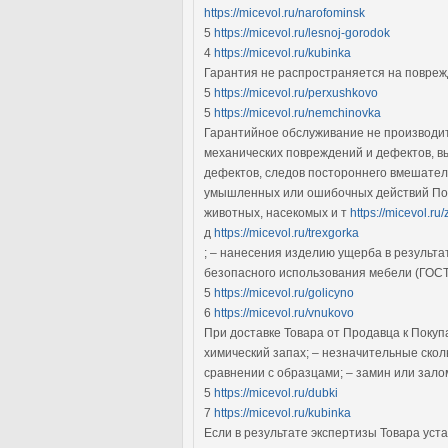
https://micevol.ru/narofominsk
5
https://micevol.ru/lesnoj-gorodok
4
https://micevol.ru/kubinka
Гарантия не распространяется на повреж
5
https://micevol.ru/perxushkovo
5
https://micevol.ru/nemchinovka
Гарантийное обслуживание не производитс
механических повреждений и дефектов, в
дефектов, следов постороннего вмешател
умышленных или ошибочных действий Поку
животных, насекомых и т
https://micevol.ru
д
https://micevol.ru/trexgorka
; – нанесения изделию ущерба в результа
безопасного использования мебели (ГОСТ
5
https://micevol.ru/golicyno
6
https://micevol.ru/vnukovo
При доставке Товара от Продавца к Поку
химический запах; – незначительные ско
сравнении с образцами; – замин или зало
5
https://micevol.ru/dubki
7
https://micevol.ru/kubinka
Если в результате экспертизы Товара уст