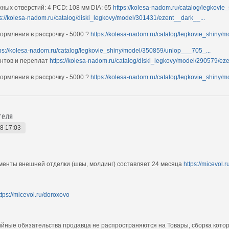
ных отверстий: 4 PCD: 108 мм DIA: 65
https://kolesa-nadom.ru/catalog/legkovie
ps://kolesa-nadom.ru/catalog/diski_legkovy/model/301431/ezent__dark__...
рмления в рассрочку - 5000 ?
https://kolesa-nadom.ru/catalog/legkovie_shiny/
tps://kolesa-nadom.ru/catalog/legkovie_shiny/model/350859/unlop___705_...
ентов и переплат
https://kolesa-nadom.ru/catalog/diski_legkovy/model/290579/eze
рмления в рассрочку - 5000 ?
https://kolesa-nadom.ru/catalog/legkovie_shiny/m
теля
8 17:03
ементы внешней отделки (швы, молдинг) составляет 24 месяца
https://micevol.r
ttps://micevol.ru/doroxovo
тийные обязательства продавца не распространяются на Товары, сборка кот