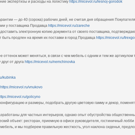
ние экспертизы и расходы на логистику
https://micevol.ru/lesnoj-gorodok
рантии — до 40 (сорока) рабочих дней, не считая дня обращения Покупателя 
чии у поставщика Продавца
https://micevol.ru/zareche
доставить электронную копию документа от своего поставщика, подтвержда
 быть продлен на время их поставки в город Продавца
https://micevol.ru/trexg
ее оттенок может меняться, в связи с чем мебель с одним и тем же артикулом
 друг от друга
https://micevol.ru/nemchinovka
ru/kubinka
а
https://micevol.ru/vnukovo
ttps://micevol.ru/golicyno
конфигурацию и размеры, подобрать другую цветовую гамму и декор, поменят
зработаны для частных интерьеров, однако опыт обустройства общественны
ский объект: ресторан, приемную в офисе руководителя, гостиничный лобби
 мебель, и мы подберем правильную жесткость, угол наклона сиденья, предл