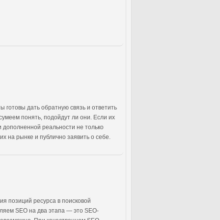
ты готовы дать обратную связь и ответить
умеем понять, подойдут ли они. Если их
и дополненной реальности не только
х на рынке и публично заявить о себе.
ия позиций ресурса в поисковой
еляем SEO на два этапа — это SEO-