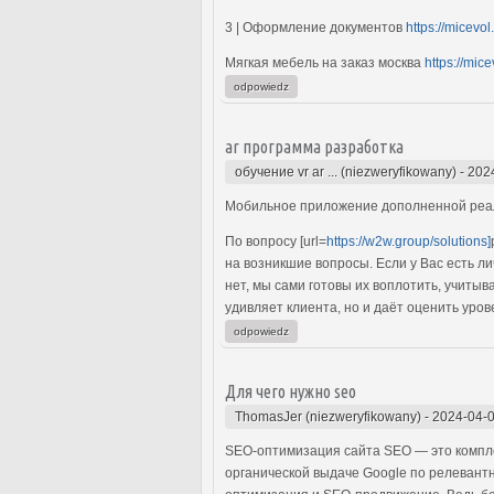
3 | Оформление документов
https://micevol
Мягкая мебель на заказ москва
https://mic
odpowiedz
ar программа разработка
обучение vr ar ... (niezweryfikowany)
-
202
Мобильное приложение дополненной реа
По вопросу [url=
https://w2w.group/solutions]
на возникшие вопросы. Если у Вас есть л
нет, мы сами готовы их воплотить, учит
удивляет клиента, но и даёт оценить уро
odpowiedz
Для чего нужно seo
ThomasJer (niezweryfikowany)
-
2024-04-0
SEO-оптимизация сайта SEO — это компле
органической выдаче Google по релевантн