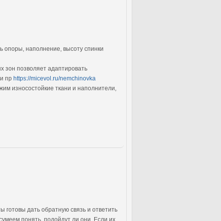
ь опоры, наполнение, высоту спинки
х зон позволяет адаптировать
 и пр
https://micevol.ru/nemchinovka
ожим износостойкие ткани и наполнители,
ты готовы дать обратную связь и ответить
умеем понять, подойдут ли они. Если их