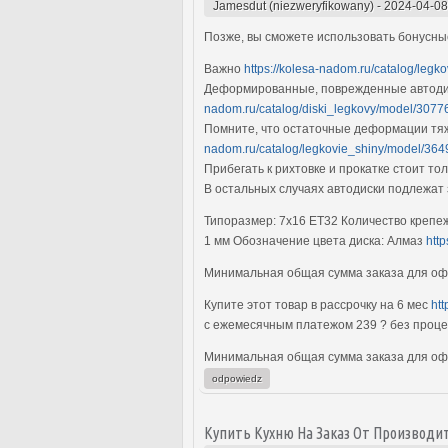
Jamesdut (niezweryfikowany)
-
2024-04-08
Позже, вы сможете использовать бонусны
Важно
https://kolesa-nadom.ru/catalog/legk
Деформированные, поврежденные автодис
nadom.ru/catalog/diski_legkovy/model/30776
Помните, что остаточные деформации тяж
nadom.ru/catalog/legkovie_shiny/model/36
Прибегать к рихтовке и прокатке стоит т
В остальных случаях автодиски подлежат
Типоразмер: 7x16 ET32 Количество крепеж
1 мм Обозначение цвета диска: Алмаз
htt
Минимальная общая сумма заказа для офо
Купите этот товар в рассрочку на 6 мес
ht
с ежемесячным платежом 239 ? без проц
Минимальная общая сумма заказа для офо
odpowiedz
Купить Кухню На Заказ От Производи