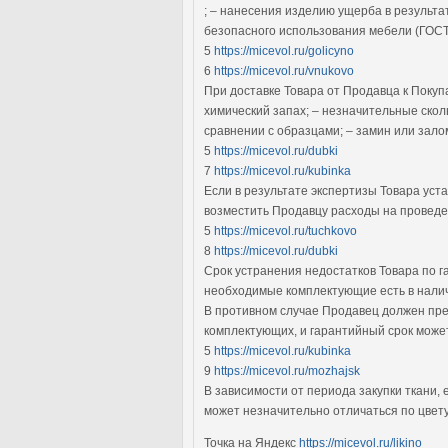
; – нанесения изделию ущерба в результа
безопасного использования мебели (ГОСТ
5
https://micevol.ru/golicyno
6
https://micevol.ru/vnukovo
При доставке Товара от Продавца к Поку
химический запах; – незначительные ско
сравнении с образцами; – замин или зало
5
https://micevol.ru/dubki
7
https://micevol.ru/kubinka
Если в результате экспертизы Товара уст
возместить Продавцу расходы на проведе
5
https://micevol.ru/tuchkovo
8
https://micevol.ru/dubki
Срок устранения недостатков Товара по га
необходимые комплектующие есть в нали
В противном случае Продавец должен пре
комплектующих, и гарантийный срок может
5
https://micevol.ru/kubinka
9
https://micevol.ru/mozhajsk
В зависимости от периода закупки ткани, 
может незначительно отличаться по цвету
Точка на Яндекс
https://micevol.ru/likino