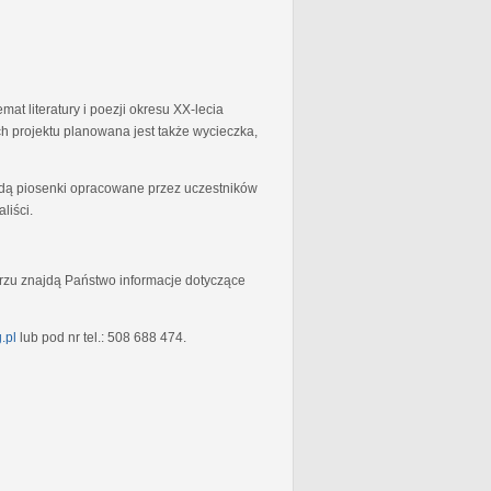
at literatury i poezji okresu XX-lecia
 projektu planowana jest także wycieczka,
będą piosenki opracowane przez uczestników
liści.
rzu znajdą Państwo informacje dotyczące
.pl
lub pod nr tel.: 508 688 474.