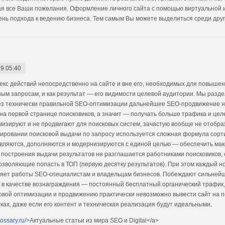
ывая все Ваши пожелания. Оформление личного сайта с помощью виртуальной 
вень подхода к ведению бизнеса. Тем самым Вы можете выделиться среди други
9 05:40
кс действий непосредственно на сайте и вне его, необходимых для повышен
ым запросам, и как результат — его видимости целевой аудитории. Мы разд
ез технически правильной SEO-оптимизации дальнейшее SEO-продвижение н
на первой странице поисковиков, а значит — получать больше трафика и цел
мизируют и не продвигают для поисковых систем, зачастую вообще не отобра
ировании поисковой выдачи по запросу используется сложная формула сорт
вляются, дополняются и модернизируются с единой целью — обеспечить ма
 построения выдачи результатов не разглашается работниками поисковиков
озволяющие попасть в ТОП (первую десятку результатов). При этом каждый 
вляет работы SEO-специалистам и владельцам бизнесов. Побеждают сильнейши
о в качестве вознаграждения — постоянный бесплатный органический трафик
ковой оптимизации и продвижению практически невозможно вывести сайт на 
ах, даже если его контент и техническая реализация будут идеальными.
lossary.ru/>
Актуальные статьи из мира SEO и Digital</a>