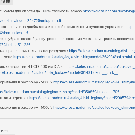
 16:55
е баллы для оплаты до 100% стоимости заказа
https://kolesa-nadom.ru/catal
ovie_shiny/model/364725/unlop_randtr...
ки — причина дисбаланса и плохой отзывчивости рулевого управления
https
2/iree_oskva__6...
ело убрать сваркой, а внутреннее напряжение металла устранить невозмо
4972/umho_51_235-...
олько при незначительных повреждениях
https://kolesa-nadom.ru/catalog/diski_
 замене
https://kolesa-nadom.ru/catalog/legkovie_shiny/model/364984/ontinental_r.
ных отверстий: 4 PCD: 108 мм DIA: 65
https://kolesa-nadom.ru/catalog/legkovie
ps://kolesa-nadom.ru/catalog/diski_legkovy/model/301431/ezent__dark__...
рмления в рассрочку - 5000 ?
https://kolesa-nadom.ru/catalog/legkovie_shiny/
tps://kolesa-nadom.ru/catalog/legkovie_shiny/model/350859/unlop___705_...
ентов и переплат
https://kolesa-nadom.ru/catalog/diski_legkovy/model/290579/eze
рмления в рассрочку - 5000 ?
https://kolesa-nadom.ru/catalog/legkovie_shiny/m
теля