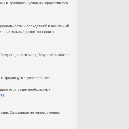
нных в Правилах и условиях эффективного
циональность: – проходящий и несильный
езначительный разнотон ткани в
 Продавец не отвечает, Покупатель обязан
к Продавцу, в случае если все
ющего отсутствие необходимых
orka
 ткани, Заказанная не одновременно,