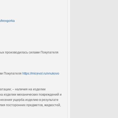
u/trexgorka
орых производилась силами Покупателя
ами Покупателя
https://micevol.ru/vnukovo
атации; – наличия на изделии
на изделии механических повреждений и
анесения ущерба изделию в результате
лия посторонних предметов, жидкостей,