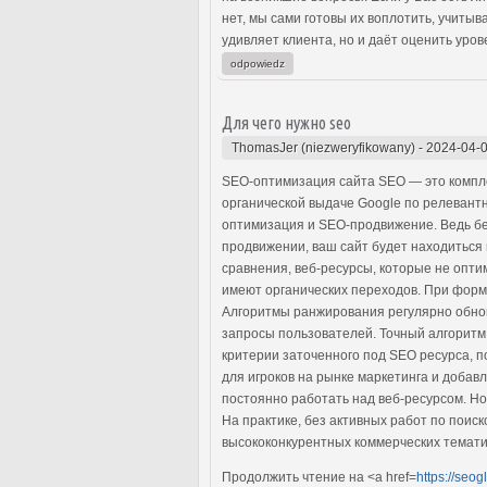
нет, мы сами готовы их воплотить, учит
удивляет клиента, но и даёт оценить уро
odpowiedz
Для чего нужно seo
ThomasJer (niezweryfikowany)
-
2024-04-0
SEO-оптимизация сайта SEO — это компле
органической выдаче Google по релевантн
оптимизация и SEO-продвижение. Ведь б
продвижении, ваш сайт будет находиться 
сравнения, веб-ресурсы, которые не опти
имеют органических переходов. При форм
Алгоритмы ранжирования регулярно обно
запросы пользователей. Точный алгоритм
критерии заточенного под SEO ресурса, п
для игроков на рынке маркетинга и доба
постоянно работать над веб-ресурсом. Н
На практике, без активных работ по поис
высококонкурентных коммерческих тематик
Продолжить чтение на <a href=
https://seog