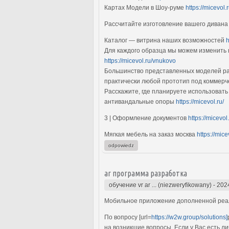
Картах Модели в Шоу-руме
https://micevol.
Рассчитайте изготовление вашего диван
Каталог — витрина наших возможностей
h
Для каждого образца мы можем изменить 
https://micevol.ru/vnukovo
Большинство представленных моделей ра
практически любой прототип под коммерче
Расскажите, где планируете использовать
антивандальные опоры
https://micevol.ru/
3 | Оформление документов
https://micevol
Мягкая мебель на заказ москва
https://mic
odpowiedz
ar программа разработка
обучение vr ar ... (niezweryfikowany)
-
202
Мобильное приложение дополненной реа
По вопросу [url=
https://w2w.group/solutions]
на возникшие вопросы. Если у Вас есть л