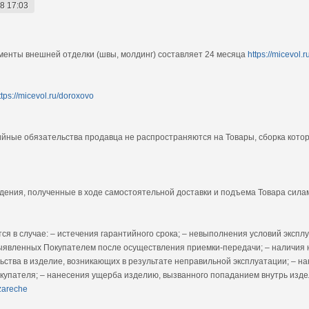
8 17:03
ементы внешней отделки (швы, молдинг) составляет 24 месяца
https://micevol.r
ttps://micevol.ru/doroxovo
тийные обязательства продавца не распространяются на Товары, сборка кот
дения, полученные в ходе самостоятельной доставки и подъема Товара сил
я в случае: – истечения гарантийного срока; – невыполнения условий эксплу
ыявленных Покупателем после осуществления приемки-передачи; – наличия 
ьства в изделие, возникающих в результате неправильной эксплуатации; – н
пателя; – нанесения ущерба изделию, вызванного попаданием внутрь изде
/zareche