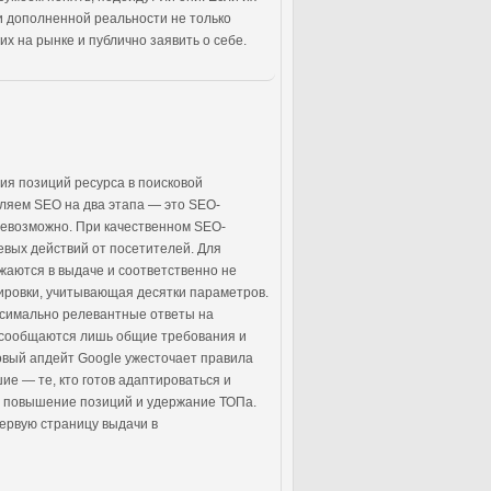
и дополненной реальности не только
х на рынке и публично заявить о себе.
ия позиций ресурса в поисковой
еляем SEO на два этапа — это SEO-
евозможно. При качественном SEO-
евых действий от посетителей. Для
жаются в выдаче и соответственно не
ировки, учитывающая десятки параметров.
ксимально релевантные ответы на
, сообщаются лишь общие требования и
новый апдейт Google ужесточает правила
е — те, кто готов адаптироваться и
, повышение позиций и удержание ТОПа.
первую страницу выдачи в