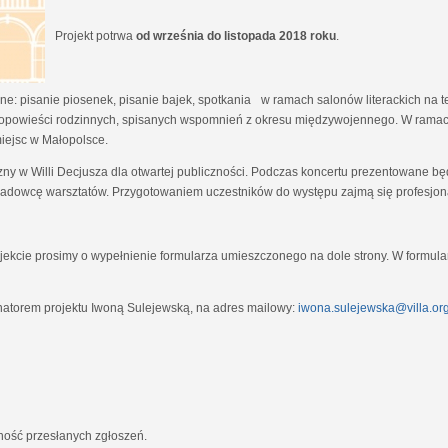
Projekt potrwa
od września do listopada 2018 roku
.
e: pisanie piosenek, pisanie bajek, spotkania w ramach salonów literackich na tem
opowieści rodzinnych, spisanych wspomnień z okresu międzywojennego. W ramach
miejsc w Małopolsce.
zny w Willi Decjusza dla otwartej publiczności. Podczas koncertu prezentowane 
adowcę warsztatów. Przygotowaniem uczestników do występu zajmą się profesjona
ekcie prosimy o wypełnienie formularza umieszczonego na dole strony. W formula
natorem projektu Iwoną Sulejewską, na adres mailowy:
iwona.sulejewska@villa.org
jność przesłanych zgłoszeń.