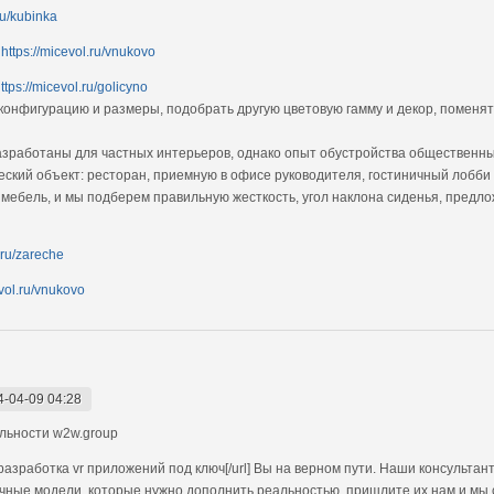
ru/kubinka
а
https://micevol.ru/vnukovo
ttps://micevol.ru/golicyno
конфигурацию и размеры, подобрать другую цветовую гамму и декор, поменят
зработаны для частных интерьеров, однако опыт обустройства общественны
ский объект: ресторан, приемную в офисе руководителя, гостиничный лобби
 мебель, и мы подберем правильную жесткость, угол наклона сиденья, предл
.ru/zareche
evol.ru/vnukovo
4-04-09 04:28
льности w2w.group
разработка vr приложений под ключ[/url] Вы на верном пути. Наши консультан
ичные модели, которые нужно дополнить реальностью, пришлите их нам и мы с