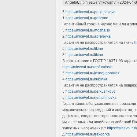
AngeloClilt (niezweryfikowany)
-
2024-04-0
5
https://micevol.ru/perxushkovo
1
https://micevol.ru/golicyno
Гарантийный срок на каркас мебели и эл
5
https://micevol.ru/mozhajsk
2
https://micevol.ru/aprelevka
Гарантия не распространяется на ткань
h
5
https://micevol.ru/likino
3
https://micevol.ru/likino
В соответствии с ГОСТ Р 16371-93 гаран
https://micevol.ru/narofominsk
5
https://micevol.ru/lesnoj-gorodok
4
https://micevol.ru/kubinka
Гарантия не распространяется на повреж
5
https://micevol.ru/perxushkovo
5
https://micevol.ru/nemchinovka
Гарантийное обслуживание не производитс
механических повреждений и дефектов, в
дефектов, следов постороннего вмешател
умышленных или ошибочных действий Поку
животных, насекомых и т
https://micevol.ru
д
https://micevol.ru/trexgorka