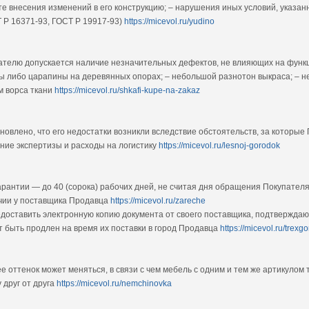
те внесения изменений в его конструкцию; – нарушения иных условий, указа
 Р 16371-93, ГОСТ Р 19917-93)
https://micevol.ru/yudino
пателю допускается наличие незначительных дефектов, не влияющих на функ
лы либо царапины на деревянных опорах; – небольшой разнотон выкраса; – н
м ворса ткани
https://micevol.ru/shkafi-kupe-na-zakaz
ановлено, что его недостатки возникли вследствие обстоятельств, за которые
ние экспертизы и расходы на логистику
https://micevol.ru/lesnoj-gorodok
рантии — до 40 (сорока) рабочих дней, не считая дня обращения Покупателя 
чии у поставщика Продавца
https://micevol.ru/zareche
доставить электронную копию документа от своего поставщика, подтвержда
 быть продлен на время их поставки в город Продавца
https://micevol.ru/trexg
ее оттенок может меняться, в связи с чем мебель с одним и тем же артикулом
 друг от друга
https://micevol.ru/nemchinovka