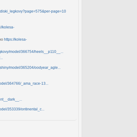
og/diski_legkovy?page=575&per-page=10
://kolesa-
жно
https://kolesa-
legkovy/model/366754/heels__p110__...
..
_shiny/model/365204/oodyear_agle...
model/364766/_ama_race-13...
nt__dark__...
odel/353339/ontinental_c...