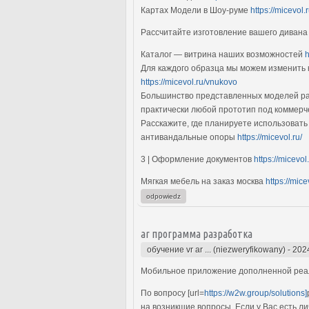
Картах Модели в Шоу-руме
https://micevol.
Рассчитайте изготовление вашего диван
Каталог — витрина наших возможностей
h
Для каждого образца мы можем изменить 
https://micevol.ru/vnukovo
Большинство представленных моделей ра
практически любой прототип под коммерче
Расскажите, где планируете использовать
антивандальные опоры
https://micevol.ru/
3 | Оформление документов
https://micevol
Мягкая мебель на заказ москва
https://mic
odpowiedz
ar программа разработка
обучение vr ar ... (niezweryfikowany)
-
202
Мобильное приложение дополненной реа
По вопросу [url=
https://w2w.group/solutions]
на возникшие вопросы. Если у Вас есть л