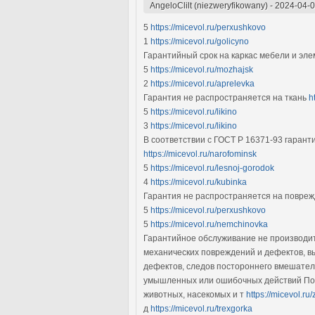
AngeloClilt (niezweryfikowany)
-
2024-04-0
5
https://micevol.ru/perxushkovo
1
https://micevol.ru/golicyno
Гарантийный срок на каркас мебели и эл
5
https://micevol.ru/mozhajsk
2
https://micevol.ru/aprelevka
Гарантия не распространяется на ткань
h
5
https://micevol.ru/likino
3
https://micevol.ru/likino
В соответствии с ГОСТ Р 16371-93 гаран
https://micevol.ru/narofominsk
5
https://micevol.ru/lesnoj-gorodok
4
https://micevol.ru/kubinka
Гарантия не распространяется на повреж
5
https://micevol.ru/perxushkovo
5
https://micevol.ru/nemchinovka
Гарантийное обслуживание не производитс
механических повреждений и дефектов, в
дефектов, следов постороннего вмешател
умышленных или ошибочных действий Поку
животных, насекомых и т
https://micevol.ru
д
https://micevol.ru/trexgorka