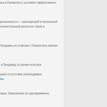
нных в Правилах и условиях эффективного
циональность: – проходящий и несильный
езначительный разнотон ткани в
 Продавец не отвечает, Покупатель обязан
к Продавцу, в случае если все
ющего отсутствие необходимых
orka
 ткани, Заказанная не одновременно,