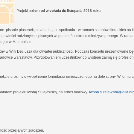
Projekt potrwa
od września do listopada 2018 roku
.
e: pisanie piosenek, pisanie bajek, spotkania w ramach salonów literackich na tem
opowieści rodzinnych, spisanych wspomnień z okresu międzywojennego. W ramach
miejsc w Małopolsce.
zny w Willi Decjusza dla otwartej publiczności. Podczas koncertu prezentowane 
adowcę warsztatów. Przygotowaniem uczestników do występu zajmą się profesjona
ekcie prosimy o wypełnienie formularza umieszczonego na dole strony. W formula
natorem projektu Iwoną Sulejewską, na adres mailowy:
iwona.sulejewska@villa.org
jność przesłanych zgłoszeń.