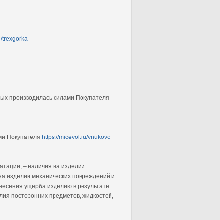
u/trexgorka
орых производилась силами Покупателя
ами Покупателя
https://micevol.ru/vnukovo
атации; – наличия на изделии
на изделии механических повреждений и
анесения ущерба изделию в результате
лия посторонних предметов, жидкостей,