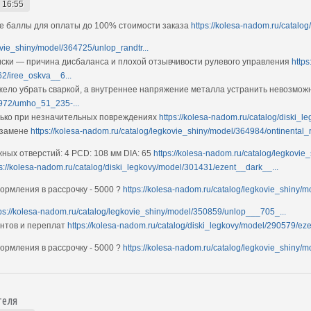
 16:55
е баллы для оплаты до 100% стоимости заказа
https://kolesa-nadom.ru/catal
ovie_shiny/model/364725/unlop_randtr...
ки — причина дисбаланса и плохой отзывчивости рулевого управления
https
2/iree_oskva__6...
ело убрать сваркой, а внутреннее напряжение металла устранить невозмо
4972/umho_51_235-...
олько при незначительных повреждениях
https://kolesa-nadom.ru/catalog/diski_
 замене
https://kolesa-nadom.ru/catalog/legkovie_shiny/model/364984/ontinental_r.
ных отверстий: 4 PCD: 108 мм DIA: 65
https://kolesa-nadom.ru/catalog/legkovie
ps://kolesa-nadom.ru/catalog/diski_legkovy/model/301431/ezent__dark__...
рмления в рассрочку - 5000 ?
https://kolesa-nadom.ru/catalog/legkovie_shiny/
tps://kolesa-nadom.ru/catalog/legkovie_shiny/model/350859/unlop___705_...
ентов и переплат
https://kolesa-nadom.ru/catalog/diski_legkovy/model/290579/eze
рмления в рассрочку - 5000 ?
https://kolesa-nadom.ru/catalog/legkovie_shiny/m
теля