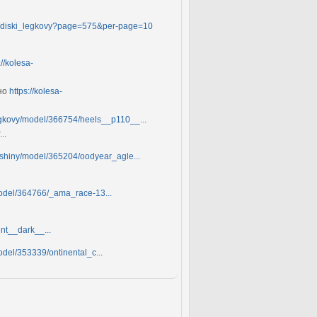
og/diski_legkovy?page=575&per-page=10
://kolesa-
жно
https://kolesa-
legkovy/model/366754/heels__p110__...
..
_shiny/model/365204/oodyear_agle...
model/364766/_ama_race-13...
nt__dark__...
odel/353339/ontinental_c...