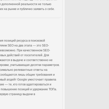
и дополненной реальности не только
х на рынке и публично заявить о себе.
ия позиций ресурса в поисковой
еляем SEO на два этапа — это SEO-
евозможно. При качественном SEO-
евых действий от посетителей. Для
жаются в выдаче и соответственно не
ировки, учитывающая десятки параметров.
ксимально релевантные ответы на
, сообщаются лишь общие требования и
новый апдейт Google ужесточает правила
е — те, кто готов адаптироваться и
, повышение позиций и удержание ТОПа.
первую страницу выдачи в