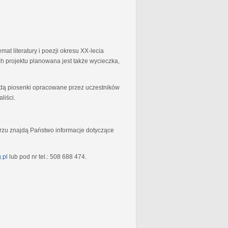
at literatury i poezji okresu XX-lecia
 projektu planowana jest także wycieczka,
będą piosenki opracowane przez uczestników
liści.
rzu znajdą Państwo informacje dotyczące
.pl
lub pod nr tel.: 508 688 474.