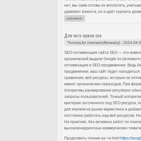
нет, мы сами готовы их воплотить, учит
удивляет клиента, но и даёт оценить уро
odpowiedz
Для чего нужно seo
ThomasJer (niezweryfikowany)
-
2024-04-0
SEO-оптимизация сайта SEO — это компле
органической выдаче Google по релевантн
оптимизация и SEO-продвижение. Ведь б
продвижении, ваш сайт будет находиться 
сравнения, веб-ресурсы, которые не опти
имеют органических переходов. При форм
Алгоритмы ранжирования регулярно обно
запросы пользователей. Точный алгоритм
критерии заточенного под SEO ресурса, п
для игроков на рынке маркетинга и доба
постоянно работать над веб-ресурсом. Н
На практике, без активных работ по поис
высококонкурентных коммерческих тематик
Продолжить чтение на <a href=
https://seog