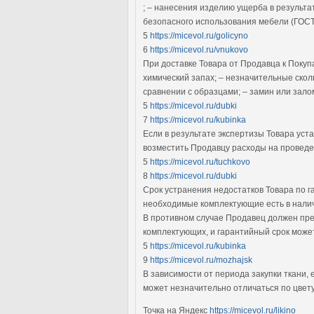
; – нанесения изделию ущерба в результа
безопасного использования мебели (ГОСТ
5
https://micevol.ru/golicyno
6
https://micevol.ru/vnukovo
При доставке Товара от Продавца к Поку
химический запах; – незначительные ско
сравнении с образцами; – замин или зало
5
https://micevol.ru/dubki
7
https://micevol.ru/kubinka
Если в результате экспертизы Товара уст
возместить Продавцу расходы на проведе
5
https://micevol.ru/tuchkovo
8
https://micevol.ru/dubki
Срок устранения недостатков Товара по га
необходимые комплектующие есть в нали
В противном случае Продавец должен пре
комплектующих, и гарантийный срок может
5
https://micevol.ru/kubinka
9
https://micevol.ru/mozhajsk
В зависимости от периода закупки ткани, 
может незначительно отличаться по цвету
Точка на Яндекс
https://micevol.ru/likino