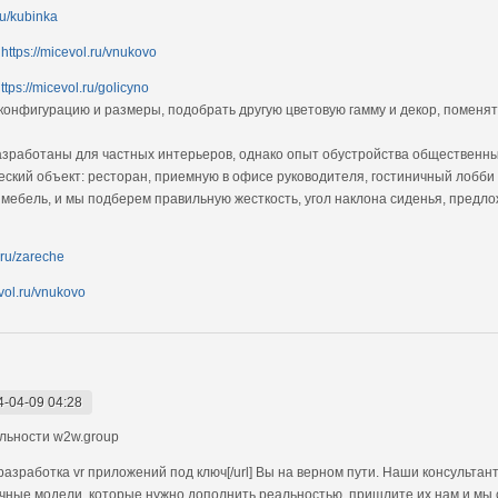
ru/kubinka
а
https://micevol.ru/vnukovo
ttps://micevol.ru/golicyno
конфигурацию и размеры, подобрать другую цветовую гамму и декор, поменят
зработаны для частных интерьеров, однако опыт обустройства общественны
ский объект: ресторан, приемную в офисе руководителя, гостиничный лобби
 мебель, и мы подберем правильную жесткость, угол наклона сиденья, предл
.ru/zareche
evol.ru/vnukovo
4-04-09 04:28
льности w2w.group
разработка vr приложений под ключ[/url] Вы на верном пути. Наши консультан
ичные модели, которые нужно дополнить реальностью, пришлите их нам и мы с