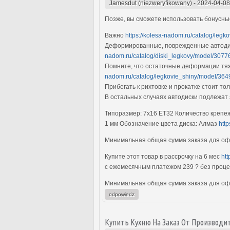
Jamesdut (niezweryfikowany)
-
2024-04-08
Позже, вы сможете использовать бонусны
Важно
https://kolesa-nadom.ru/catalog/legk
Деформированные, поврежденные автодис
nadom.ru/catalog/diski_legkovy/model/30776
Помните, что остаточные деформации тяж
nadom.ru/catalog/legkovie_shiny/model/36
Прибегать к рихтовке и прокатке стоит т
В остальных случаях автодиски подлежат
Типоразмер: 7x16 ET32 Количество крепеж
1 мм Обозначение цвета диска: Алмаз
htt
Минимальная общая сумма заказа для офо
Купите этот товар в рассрочку на 6 мес
ht
с ежемесячным платежом 239 ? без проц
Минимальная общая сумма заказа для офо
odpowiedz
Купить Кухню На Заказ От Производи