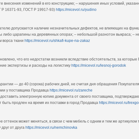
те внесения изменений в его конструкцию; – нарушения иных условий, указа
 Р 16371-93, ГОСТ Р 19917-93)
https://micevol.ru/yudino
пателю допускается наличие незначительных дефектов, не влияющих на функ
лы либо царапины на деревянных опорах; – небольшой разнотон выкраса; – н
м ворса ткани
https://micevol.ru/shkafi-kupe-na-zakaz
ановлено, что его недостатки возникли вследствие обстоятельств, за которые
ние экспертизы и расходы на логистику
https://micevol.ru/lesnoj-gorodok
рантии — до 40 (сорока) рабочих дней, не считая дня обращения Покупателя 
чии у поставщика Продавца
https://micevol.ru/zareche
доставить электронную копию документа от своего поставщика, подтвержда
 быть продлен на время их поставки в город Продавца
https://micevol.ru/trexg
ее оттенок может меняться, в связи с чем мебель с одним и тем же артикулом
 друг от друга
https://micevol.ru/nemchinovka