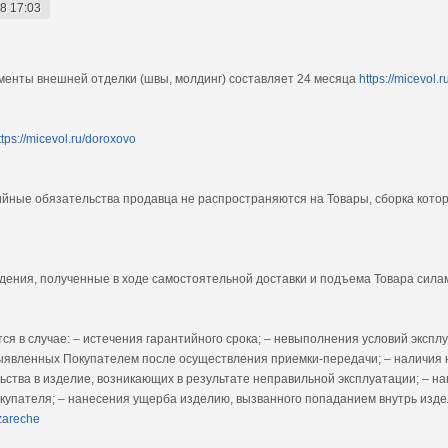
8 17:03
ементы внешней отделки (швы, молдинг) составляет 24 месяца
https://micevol.r
ttps://micevol.ru/doroxovo
тийные обязательства продавца не распространяются на Товары, сборка кот
дения, полученные в ходе самостоятельной доставки и подъема Товара сил
я в случае: – истечения гарантийного срока; – невыполнения условий эксплу
ыявленных Покупателем после осуществления приемки-передачи; – наличия 
ьства в изделие, возникающих в результате неправильной эксплуатации; – н
пателя; – нанесения ущерба изделию, вызванного попаданием внутрь изде
/zareche