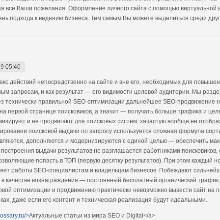
ывая все Ваши пожелания. Оформление личного сайта с помощью виртуальной 
вень подхода к ведению бизнеса. Тем самым Вы можете выделиться среди други
9 05:40
кс действий непосредственно на сайте и вне его, необходимых для повышен
ым запросам, и как результат — его видимости целевой аудитории. Мы разд
ез технически правильной SEO-оптимизации дальнейшее SEO-продвижение н
на первой странице поисковиков, а значит — получать больше трафика и цел
мизируют и не продвигают для поисковых систем, зачастую вообще не отобра
ировании поисковой выдачи по запросу используется сложная формула сорт
вляются, дополняются и модернизируются с единой целью — обеспечить ма
 построения выдачи результатов не разглашается работниками поисковиков
озволяющие попасть в ТОП (первую десятку результатов). При этом каждый 
вляет работы SEO-специалистам и владельцам бизнесов. Побеждают сильнейши
о в качестве вознаграждения — постоянный бесплатный органический трафик
ковой оптимизации и продвижению практически невозможно вывести сайт на 
ах, даже если его контент и техническая реализация будут идеальными.
lossary.ru/>
Актуальные статьи из мира SEO и Digital</a>