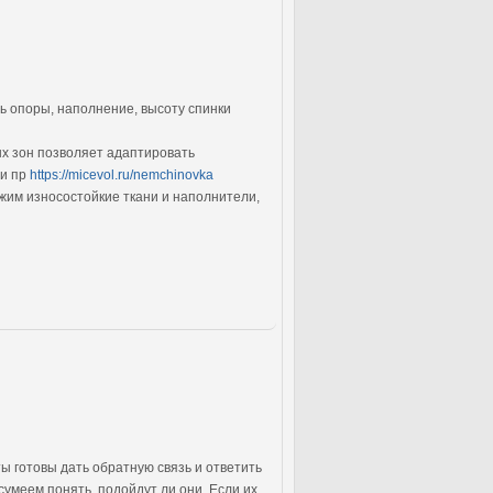
ь опоры, наполнение, высоту спинки
х зон позволяет адаптировать
 и пр
https://micevol.ru/nemchinovka
ожим износостойкие ткани и наполнители,
ты готовы дать обратную связь и ответить
умеем понять, подойдут ли они. Если их