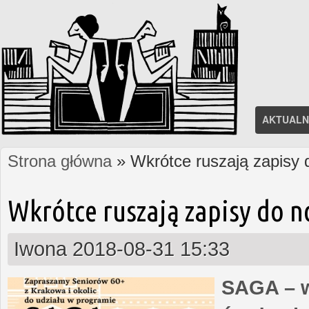
AKTUALN
Strona główna
» Wkrótce ruszają zapisy
Jesteś tutaj
Wkrótce ruszają zapisy do 
Iwona
2018-08-31 15:33
SAGA – w