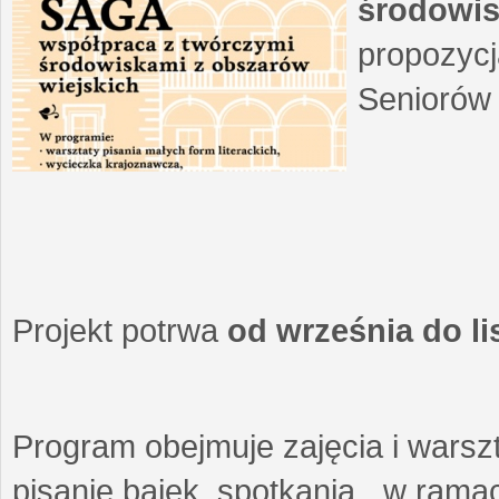
środowis
propozycj
Seniorów 
Projekt potrwa
od września do l
Program obejmuje zajęcia i warszt
pisanie bajek, spotkania w ramach