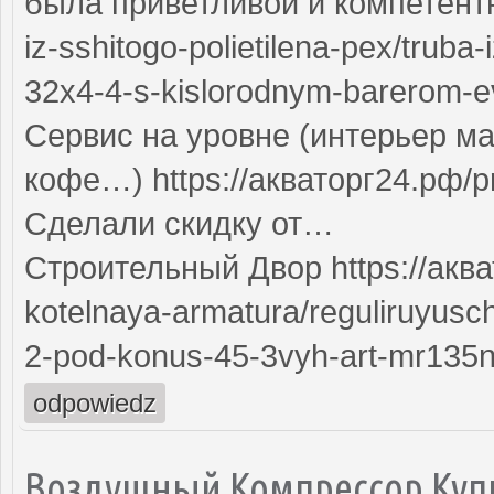
была приветливой и компетентно
iz-sshitogo-polietilena-pex/truba-
32x4-4-s-kislorodnym-barerom-ev
Сервис на уровне (интерьер ма
кофе…) https://акваторг24.рф/pr
Сделали скидку от…
Строительный Двор https://аква
kotelnaya-armatura/reguliruyusch
2-pod-konus-45-3vyh-art-mr135n
odpowiedz
Воздушный Компрессор Куп