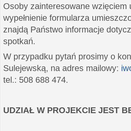
Osoby zainteresowane wzięciem u
wypełnienie formularza umieszczo
znajdą Państwo informacje dotyc
spotkań.
W przypadku pytań prosimy o kon
Sulejewską, na adres mailowy:
iw
tel.: 508 688 474.
UDZIAŁ W PROJEKCIE JEST 