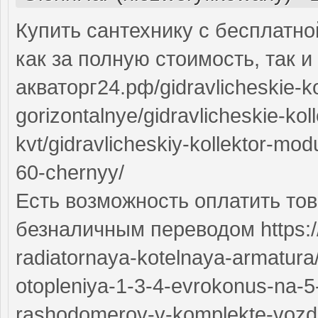
Купить сантехнику с бесплатно
как за полную стоимость, так и 
акваторг24.рф/gidravlicheskie-ko
gorizontalnye/gidravlicheskie-ko
kvt/gidravlicheskiy-kollektor-mo
60-chernyy/
Есть возможность оплатить тов
безналичным переводом https:/
radiatornaya-kotelnaya-armatura/
otopleniya-1-3-4-evrokonus-na-5
rashodomerov-v-komplekte-vozdu