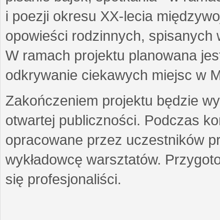
i poezji okresu XX-lecia międzyw
opowieści rodzinnych, spisanych
W ramach projektu planowana jest
odkrywanie ciekawych miejsc w M
Zakończeniem projektu będzie wys
otwartej publiczności. Podczas k
opracowane przez uczestników p
wykładowcę warsztatów. Przygot
się profesjonaliści.