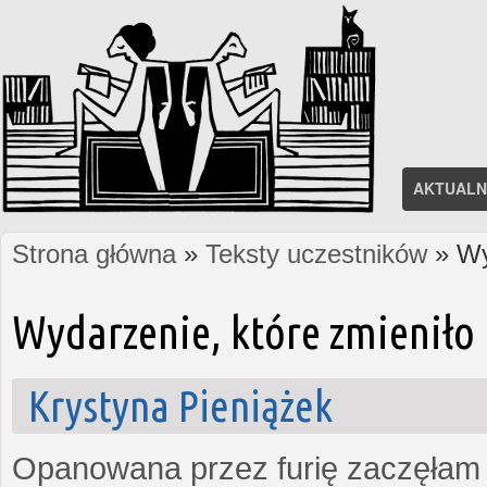
AKTUALN
Strona główna
»
Teksty uczestników
» Wy
Jesteś tutaj
Wydarzenie, które zmieniło 
Krystyna Pieniążek
Opanowana przez furię zaczęłam