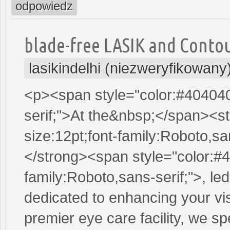
odpowiedz
blade-free LASIK and Contou
lasikindelhi (niezweryfikowany
<p><span style="color:#404040;
serif;">At the&nbsp;</span><s
size:12pt;font-family:Roboto,sa
</strong><span style="color:#4
family:Roboto,sans-serif;">, le
dedicated to enhancing your vis
premier eye care facility, we s