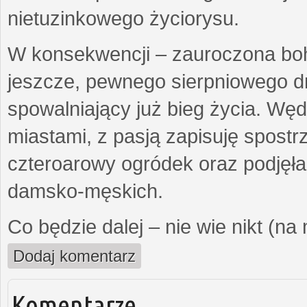
nietuzinkowego życiorysu.
W konsekwencji – zauroczona bo
jeszcze, pewnego sierpniowego d
spowalniający już bieg życia. Wę
miastami, z pasją zapisuję spost
czteroarowy ogródek oraz podjęł
damsko-męskich.
Co będzie dalej – nie wie nikt (na
Dodaj komentarz
Komentarze