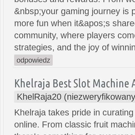
&nbsp;your gaming journey is p
more fun when it&apos;s shared
community, where players come
strategies, and the joy of winn
odpowiedz
Khelraja Best Slot Machine 
KhelRaja20 (niezweryfikowany
Khelraja takes pride in curating
online. From classic fruit mac