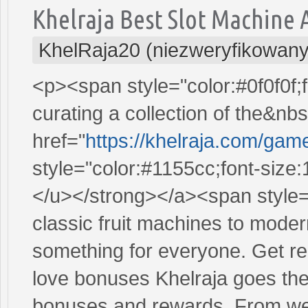
Khelraja Best Slot Machine 
KhelRaja20 (niezweryfikowany
<p><span style="color:#0f0f0f;f
curating a collection of the&n
href="
https://khelraja.com/ga
style="color:#1155cc;font-size
</u></strong></a><span style="
classic fruit machines to mode
something for everyone. Get r
love bonuses Khelraja goes the 
bonuses and rewards. From we