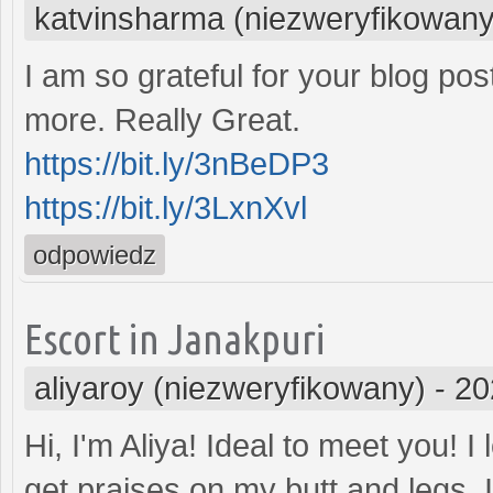
katvinsharma (niezweryfikowany
I am so grateful for your blog pos
more. Really Great.
https://bit.ly/3nBeDP3
https://bit.ly/3LxnXvl
odpowiedz
Escort in Janakpuri
aliyaroy (niezweryfikowany)
-
20
Hi, I'm Aliya! Ideal to meet you! 
get praises on my butt and legs. 