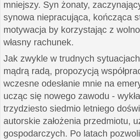
mniejszy. Syn żonaty, zaczynający
synowa niepracująca, kończąca st
motywacja by korzystając z woln
własny rachunek.
Jak zwykle w trudnych sytuacjach 
mądrą radą, propozycją współprac
wczesne odesłanie mnie na emeryt
ucząc się nowego zawodu - wykł
trzydziesto siedmio letniego doś
autorskie założenia przedmiotu,
gospodarczych. Po latach pozwoli