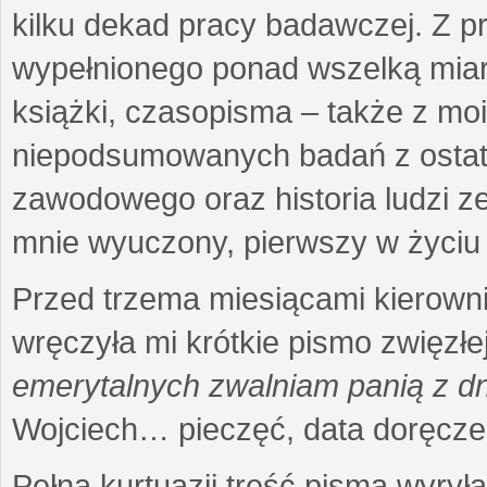
kilku dekad pracy badawczej. Z 
wypełnionego ponad wszelką miarę
książki, czasopisma – także z mo
niepodsumowanych badań z ostatni
zawodowego oraz historia ludzi ze
mnie wyuczony, pierwszy w życiu 
Przed trzema miesiącami kierownic
wręczyła mi krótkie pismo zwięzłej
emerytalnych zwalniam panią z dn
Wojciech… pieczęć, data doręcze
Pełna kurtuazji treść pisma wyrył