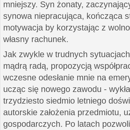
mniejszy. Syn żonaty, zaczynający
synowa niepracująca, kończąca st
motywacja by korzystając z woln
własny rachunek.
Jak zwykle w trudnych sytuacjach 
mądrą radą, propozycją współprac
wczesne odesłanie mnie na emeryt
ucząc się nowego zawodu - wykł
trzydziesto siedmio letniego doś
autorskie założenia przedmiotu,
gospodarczych. Po latach pozwoli