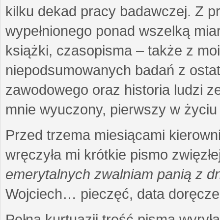
kilku dekad pracy badawczej. Z 
wypełnionego ponad wszelką miarę
książki, czasopisma – także z mo
niepodsumowanych badań z ostatni
zawodowego oraz historia ludzi ze
mnie wyuczony, pierwszy w życiu 
Przed trzema miesiącami kierownic
wręczyła mi krótkie pismo zwięzłej
emerytalnych zwalniam panią z dn
Wojciech… pieczęć, data doręcze
Pełna kurtuazji treść pisma wyrył