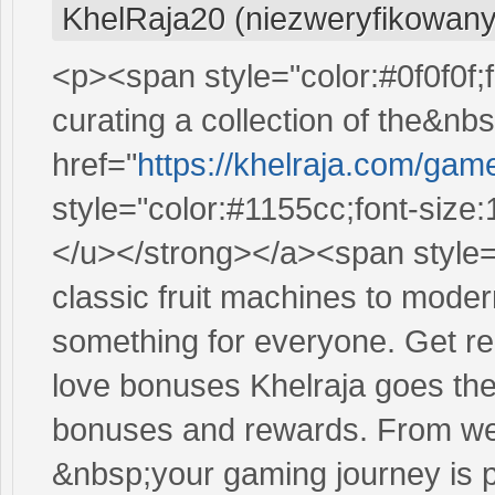
KhelRaja20 (niezweryfikowany
<p><span style="color:#0f0f0f;f
curating a collection of the&n
href="
https://khelraja.com/ga
style="color:#1155cc;font-size
</u></strong></a><span style="
classic fruit machines to mode
something for everyone. Get r
love bonuses Khelraja goes the 
bonuses and rewards. From we
&nbsp;your gaming journey is p