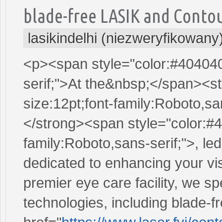
blade-free LASIK and Contou
lasikindelhi (niezweryfikowany
<p><span style="color:#404040;
serif;">At the&nbsp;</span><s
size:12pt;font-family:Roboto,sa
</strong><span style="color:#4
family:Roboto,sans-serif;">, le
dedicated to enhancing your vis
premier eye care facility, we s
technologies, including blade