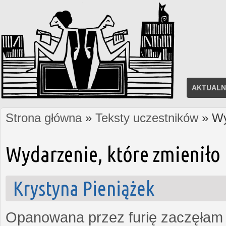
AKTUALN
Strona główna
»
Teksty uczestników
» Wy
Jesteś tutaj
Wydarzenie, które zmieniło 
Krystyna Pieniążek
Opanowana przez furię zaczęłam