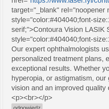
href="
https://www.laser.fyi/cont
target="_blank" rel="noopener
style="color:#404040;font-size:
serif;">Contoura Vision LASI
style="color:#404040;font-size:
Our expert ophthalmologists use
personalized treatment plans, 
exceptional results. Whether y
hyperopia, or astigmatism, our 
vision and an improved quality
<p><br></p>
odpowiedz