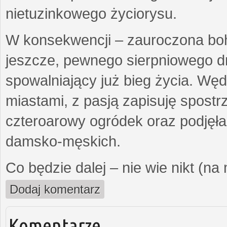
nietuzinkowego życiorysu.
W konsekwencji – zauroczona bo
jeszcze, pewnego sierpniowego d
spowalniający już bieg życia. Wę
miastami, z pasją zapisuję spost
czteroarowy ogródek oraz podjęł
damsko-męskich.
Co będzie dalej – nie wie nikt (na
Dodaj komentarz
Komentarze