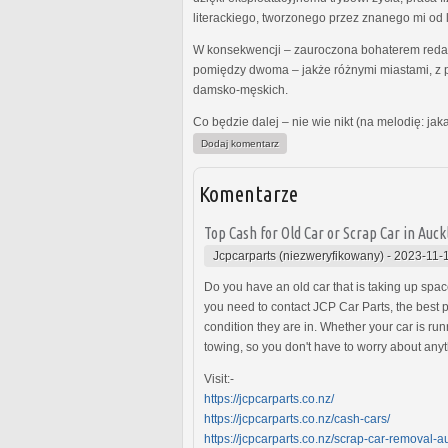
literackiego, tworzonego przez znanego mi od l
W konsekwencji – zauroczona bohaterem redag
pomiędzy dwoma – jakże różnymi miastami, z p
damsko-męskich.
Co będzie dalej – nie wie nikt (na melodię: ja
Dodaj komentarz
Komentarze
Top Cash for Old Car or Scrap Car in Auc
Jcpcarparts (niezweryfikowany)
-
2023-11-
Do you have an old car that is taking up spac
you need to contact JCP Car Parts, the best p
condition they are in. Whether your car is ru
towing, so you don't have to worry about anythi
Visit:-
https://jcpcarparts.co.nz/
https://jcpcarparts.co.nz/cash-cars/
https://jcpcarparts.co.nz/scrap-car-removal-a