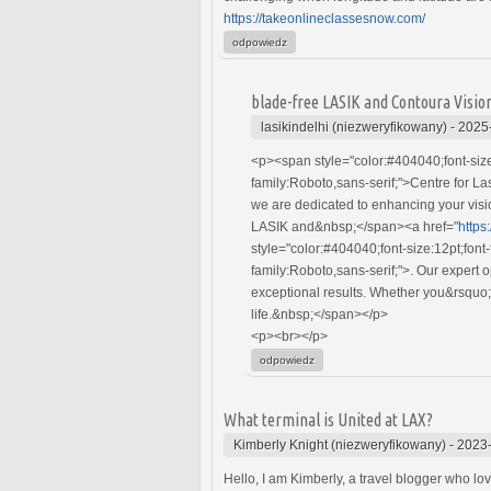
https://takeonlineclassesnow.com/
odpowiedz
blade-free LASIK and Contoura Visio
lasikindelhi (niezweryfikowany)
-
2025
<p><span style="color:#404040;font-size
family:Roboto,sans-serif;">Centre for La
we are dedicated to enhancing your visio
LASIK and&nbsp;</span><a href="
https
style="color:#404040;font-size:12pt;fon
family:Roboto,sans-serif;">. Our expert 
exceptional results. Whether you&rsquo;r
life.&nbsp;</span></p>
<p><br></p>
odpowiedz
What terminal is United at LAX?
Kimberly Knight (niezweryfikowany)
-
2023-
Hello, I am Kimberly, a travel blogger who l