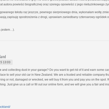
at autora powieści biograficznej oraz szeregu opowieści z jego nietuzinkowego ży
owanego tekstu raz jeszcze, pewnego sierpniowego dnia, wykonałam woltę zmieni
asją zapisuję spostrzeżenia z drogi, uprawiam zaniedbany czteroarowy ogródek 
ka jestem…).
kland
15 13:03
e and collecting dust in your garage? Do you want to get rid of it and earn some ca
lace to sell your old car in New Zealand. We are a trusted and reliable company that
nning or not, damaged or wrecked, we will buy it from you and pay you on the spot. 
ng. Just give us a call or fill out our online form, and we will give you a fair and in
uckland/