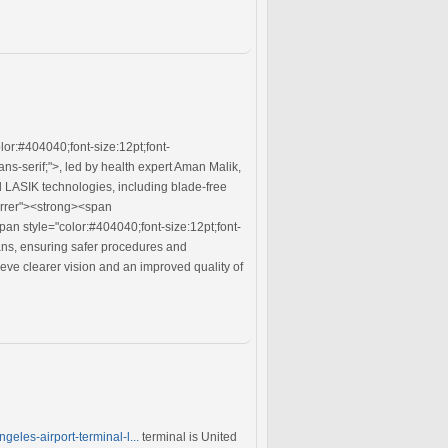
or:#404040;font-size:12pt;font-
ns-serif;">, led by health expert Aman Malik,
d LASIK technologies, including blade-free
errer"><strong><span
an style="color:#404040;font-size:12pt;font-
lans, ensuring safer procedures and
ieve clearer vision and an improved quality of
ngeles-airport-terminal-l...
terminal is United