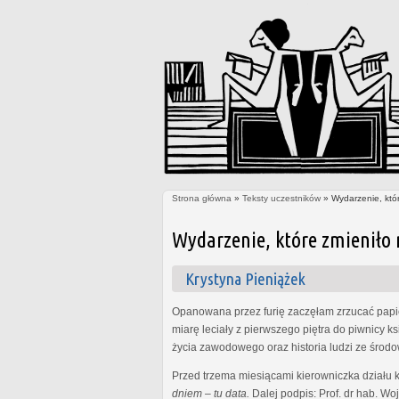
Strona główna
»
Teksty uczestników
» Wydarzenie, któr
Jesteś tutaj
Wydarzenie, które zmieniło 
Krystyna Pieniążek
Opanowana przez furię zaczęłam zrzucać pap
miarę leciały z pierwszego piętra do piwnicy 
życia zawodowego oraz historia ludzi ze środow
Przed trzema miesiącami kierowniczka działu ka
dniem – tu data.
Dalej podpis: Prof. dr hab. Wo