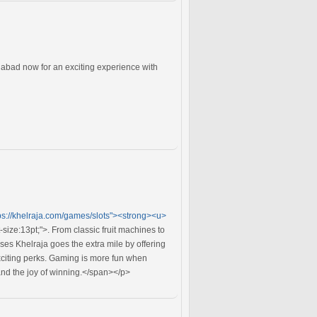
ridabad now for an exciting experience with
ps://khelraja.com/games/slots"><strong><u>
size:13pt;">. From classic fruit machines to
s Khelraja goes the extra mile by offering
citing perks. Gaming is more fun when
and the joy of winning.</span></p>