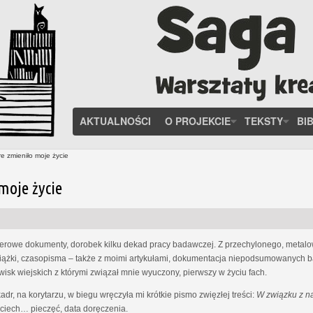
AKTUALNOŚCI
O PROJEKCIE
TEKSTY
BI
e zmieniło moje życie
moje życie
ierowe dokumenty, dorobek kilku dekad pracy badawczej. Z przechylonego, meta
książki, czasopisma – także z moimi artykułami, dokumentacja niepodsumowanych ba
isk wiejskich z którymi związał mnie wyuczony, pierwszy w życiu fach.
dr, na korytarzu, w biegu wręczyła mi krótkie pismo zwięzłej treści:
W związku z n
jciech… pieczęć, data doręczenia.