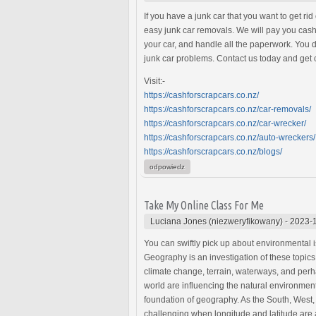
If you have a junk car that you want to get r
easy junk car removals. We will pay you cash
your car, and handle all the paperwork. You do
junk car problems. Contact us today and get 
Visit:-
https://cashforscrapcars.co.nz/
https://cashforscrapcars.co.nz/car-removals/
https://cashforscrapcars.co.nz/car-wrecker/
https://cashforscrapcars.co.nz/auto-wreckers/
https://cashforscrapcars.co.nz/blogs/
odpowiedz
Take My Online Class For Me
Luciana Jones (niezweryfikowany)
-
2023-1
You can swiftly pick up about environmental i
Geography is an investigation of these topics
climate change, terrain, waterways, and perh
world are influencing the natural environment
foundation of geography. As the South, West
challenging when longitude and latitude are