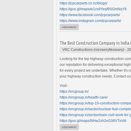
https://jcpcarparts.co.nz/blogs/
https://goo.gl/maps/w1zx8Yeqf9SGmNqY8
https://www.facebook.com/jcpcarparts/
https://www.instagram.com/jcpcarparts/
odpowiedz
The Best Construction Company in India 
VRC Constructions (niezweryfikowany)
-
20
Looking for the top highway construction com
our reputation for delivering exceptional hi
for every project we undertake. Whether it's r
your highway construction needs. Contact us
Visit:-
https://vrcgroup.in/
https://vrcgroup.in/health-care/
https://vrcgroup.in/top-10-construction-compa
https://vrcgroup.in/sector/nuclear-fuel-comple
https://vrcgroup.in/sector/main-civil-work-for
https://goo.gl/maps/NHw2zh2eG38VTxVi6
odpowiedz