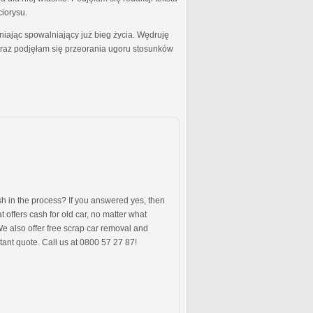
ciorysu.
ając spowalniający już bieg życia. Wędruję
oraz podjęłam się przeorania ugoru stosunków
sh in the process? If you answered yes, then
 offers cash for old car, no matter what
We also offer free scrap car removal and
stant quote. Call us at 0800 57 27 87!