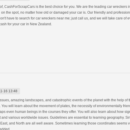
id of, CashForScrapCars is the best choice for you. We are the leading car wreckers 
 on the spot, no matter how old or damaged your car is. Our friendly and profession
n't have to search for car wreckers near me; just call us, and we will take care of ev
cash for your car in New Zealand.
1-16 13:48
ssues, amazing landscapes, and catastrophic events of the planet with the help of t
. You will learn about the movement of plates, the necessity of environmentally frie
aps even human beings in the courses they offer. You will also learn about how sign
 and various worldwide issues. Guidelines are essential to learning geography. Sin
, East, and North are all well aware. Sometimes learning those coordinates seems
 added.