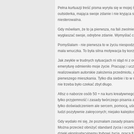
Pełna kurtuazji treść pisma wyryła się w moj
outsiderka, mająca swoje zdanie i nie kryjąca
niesterowalna.
Gdy mówiłam, że to ja pierwsza, na fali zwoln
wygłaszać swoje, odrębne zdanie. Wymyślać co
Pomyślałam - nie pierwsza to w życiu niespodzi
mała wnuczka. To była silna motywacja by kor
Jak zwykle w trudnych sytuacjach ni stąd ni z
emeryturę odmieniło moje życie. Pracując i u
realizowałam autorskie założenia przedmiotu,
pierwszego mieszkania. Tylko dla siebie i to
nie trzeba było czekać zbyt długo.
Afisz o naborze osób 50 + na kurs kreatywnego
tylko przyjemność i zasady twórczego pisania al
tylko doświadczeniem ale sercem, pomocą, uśm
ludzi pozytywnie zakręconych; niejako kalejdo
Gdy wydało mi się, że poznałam zasady pisani
Można przecież obniżyć standard życia i oczek
dzięki eksploatacyjnemu trybowi życia, praca f