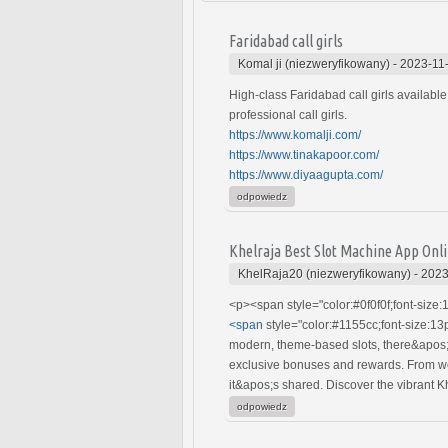
Faridabad call girls
Komal ji (niezweryfikowany)
-
2023-11
High-class Faridabad call girls available
professional call girls.
https://www.komalji.com/
https://www.tinakapoor.com/
https://www.diyaagupta.com/
odpowiedz
Khelraja Best Slot Machine App Onli
KhelRaja20 (niezweryfikowany)
-
2023
<p><span style="color:#0f0f0f;font-size:
<span
style="color:#1155cc;font-size:13p
modern, theme-based slots, there&apos;s
exclusive bonuses and rewards. From we
it&apos;s shared. Discover the vibrant 
odpowiedz