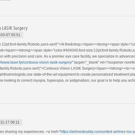
n LASIK Surgery
-03-07 05:51
:12pt;font-family:Roboto,sans-serif;">At the&nbsp;</span><strong><span style="col
sik</span></strong><span style="color:#404040;font-size:12pt;font-family:Roboto,sa
n with precision and care. As a premier eye care facility, we specialize in advance
://www.laser.fyi/contoura-vision-lasik-surgery/"
target="_blank" rel="noopener noref
t-family:Roboto,sans-serif;">Contoura Vision LASIK Surgery</span></strong></a><sp
ophthalmologists use state-of-the-art equipment to create personalized treatment p
e looking to correct myopia, hyperopia, or astigmatism, our goal is to help you ach
11-17 06:11
oves sharing my experiences. <a href="
https://airlinesbuddy.com/united-airlines-los-a