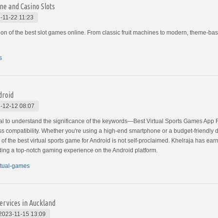
ne and Casino Slots
-11-22 11:23
tion of the best slot games online. From classic fruit machines to modern, theme-bas
s
droid
-12-12 08:07
cial to understand the significance of the keywords—Best Virtual Sports Games App 
ss compatibility. Whether you're using a high-end smartphone or a budget-friendly de
e of the best virtual sports game for Android is not self-proclaimed. Khelraja has ea
viding a top-notch gaming experience on the Android platform.
rtual-games
ervices in Auckland
2023-11-15 13:09