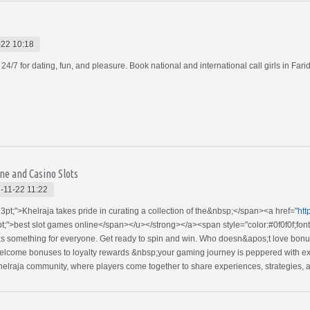
-22 10:18
 24/7 for dating, fun, and pleasure. Book national and international call girls in Fa
ne and Casino Slots
-11-22 11:22
13pt;">Khelraja takes pride in curating a collection of the&nbsp;</span><a href="
htt
t;">best slot games online</span></u></strong></a><span style="color:#0f0f0f;font-
 something for everyone. Get ready to spin and win. Who doesn&apos;t love bonuse
lcome bonuses to loyalty rewards &nbsp;your gaming journey is peppered with ex
Khelraja community, where players come together to share experiences, strategies, 