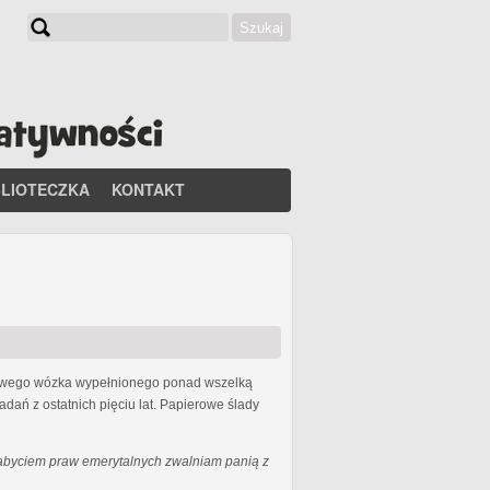
Szukaj
Formularz wyszukiwania
BLIOTECZKA
KONTAKT
lowego wózka wypełnionego ponad wszelką
dań z ostatnich pięciu lat. Papierowe ślady
abyciem praw emerytalnych zwalniam panią z