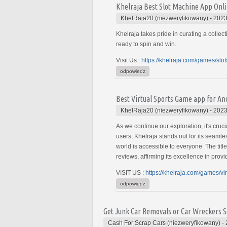
Khelraja Best Slot Machine App Onli
KhelRaja20 (niezweryfikowany)
-
2023
Khelraja takes pride in curating a collec
ready to spin and win.
Visit Us :
https://khelraja.com/games/slot
odpowiedz
Best Virtual Sports Game app for An
KhelRaja20 (niezweryfikowany)
-
2023
As we continue our exploration, it's cru
users, Khelraja stands out for its seamle
world is accessible to everyone. The titl
reviews, affirming its excellence in pro
VISIT US :
https://khelraja.com/games/vi
odpowiedz
Get Junk Car Removals or Car Wreckers S
Cash For Scrap Cars (niezweryfikowany)
-