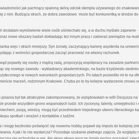
ej świadomości jak pachnący spaloną skórą odcisk stempla używanego do znakowani
 się z nim. Budząca strach, że dobra zawodowo może być konkurentką w drodze do 
ień dostałam wymówienie wiele osób uśmiechało się, a w duchu myślało zapewne - 
raz nowe obszary badań dokładając też innym pracy i zabierać pieniądze na real
anka więc i strach mniejszy. Syn żonaty, zaczynający karierę asystenta na uniwers
zystając z wolności gospodarczej zacząć pracować na własny rachunek.
 owąd pojawiły się osoby z mądrą radą, propozycją współpracy na zasadzie partne
cząc się nowego zawodu - wykładowcy akademickiego, na bazie trzydziesto siedmi
 użytecznego w nowych warunkach gospodarczych. Po latach pozwoliło mi to na s
 w mieście marzeń, rodzinnym Krakowie. Chyba po to by kolejne wydarzenie znowu 
 pisania był tak atrakcyjnie zakomponowany, że wylądowałam w willi Decjusza na W
e przede wszystkim grono wspaniałych ludzi. Ich życiorysy, talenty, umiejętności i d
iechem, pasją, wiedzą mogą być przedmiotem niejednego utworu literackiego każd
skopu spotkań i wrażeń z kontaktów z ludźmi.
a i mogę beztrosko poświęcić się nowemu hobby pojawił się impuls do kolejnej z
iwania. A jak i to nie wystarcza? Pozostaje szukanie płatnego zajęcia. Ze względ
izyczna nie wchodziła w grę. Ale skoro głowa jeszcze działa można poszukać zajęcia