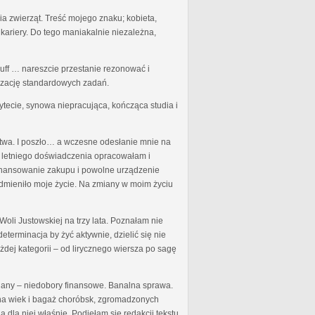
a zwierząt. Treść mojego znaku; kobieta,
kariery. Do tego maniakalnie niezależna,
uff … nareszcie przestanie rezonować i
izację standardowych zadań.
ytecie, synowa niepracująca, kończąca studia i
rstwa. I poszło… a wczesne odesłanie mnie na
o letniego doświadczenia opracowałam i
finansowanie zakupu i powolne urządzenie
odmieniło moje życie. Na zmiany w moim życiu
oli Justowskiej na trzy lata. Poznałam nie
eterminacja by żyć aktywnie, dzielić się nie
ej kategorii – od lirycznego wiersza po sagę
miany – niedobory finansowe. Banalna sprawa.
u na wiek i bagaż choróbsk, zgromadzonych
 dla niej właśnie. Podjęłam się redakcji tekstu