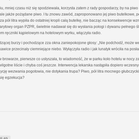
, mniej czasu niż się spodziewała, korzysta zatem z rady gospodarzy, by na piwo u
 ale jakże pożądane piwo. I tu znowu zawód, zaproponowano jej piwo butelkowe, p
y za pół litra wypiła do ostatniej kropli całą butelkę, nie bacząc na konsekwencje
barytowy organ PZPR, świetnie nadawał się do wysłania połogi i dywanu pełnego śla
ym ręczniki kąpielowym na hotelowym wyrku, włączyła radio.
zącej burzy i pochodzące zza okna zaniepokojone głosy: „Nie podchodź, może we
skawice przecinały ciemniejące niebo. Wyłączyła radio i jak lunatyk wróciła na posła
eń w browarze, pierwsze co usłyszała, to wiadomość, że w parku koło hotelu w noc
ilgotne liście i chyba coś jeszcze. Interwencja lekarska nastąpiła dopiero wczes
ycję wezwania pogotowia, nie dotykania trupa? Piwo, pół litra mocnego głubczyc
się egzekucja?
15:49