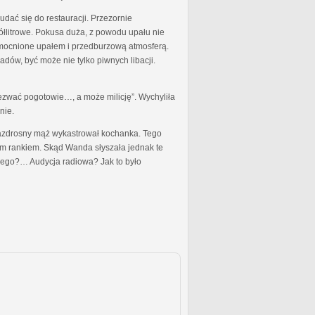
dać się do restauracji. Przezornie
ółlitrowe. Pokusa duża, z powodu upału nie
 wzmocnione upałem i przedburzową atmosferą.
dów, być może nie tylko piwnych libacji.
zwać pogotowie…, a może milicję”. Wychyliła
nie.
y zazdrosny mąż wykastrował kochanka. Tego
nym rankiem. Skąd Wanda słyszała jednak te
kiego?… Audycja radiowa? Jak to było