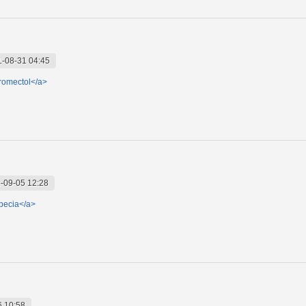
-08-31 04:45
tromectol</a>
-09-05 12:28
pecia</a>
6 10:58