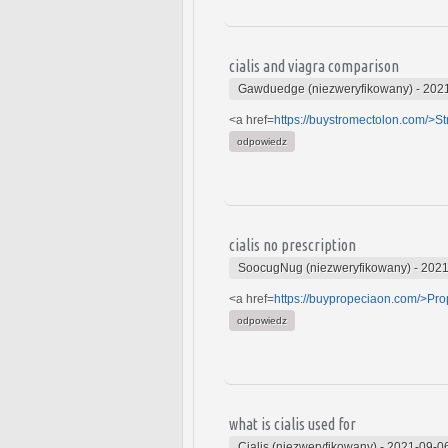
cialis and viagra comparison
Gawduedge (niezweryfikowany)
-
2021
<a href=
https://buystromectolon.com/>S
odpowiedz
cialis no prescription
SoocugNug (niezweryfikowany)
-
2021
<a href=
https://buypropeciaon.com/>Pro
odpowiedz
what is cialis used for
Cialis (niezweryfikowany)
-
2021-09-0