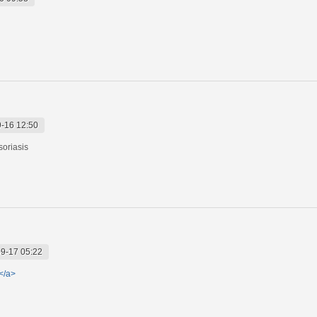
-16 12:50
soriasis
9-17 05:22
</a>