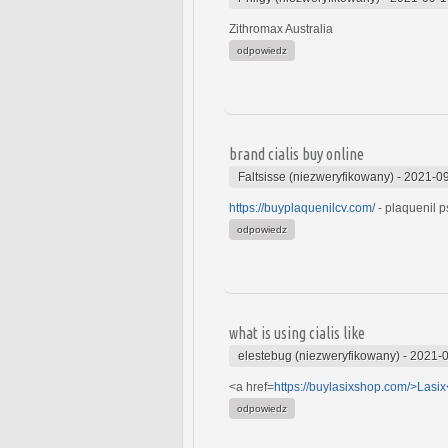
Zithromax Australia
odpowiedz
brand cialis buy online
Faltsisse (niezweryfikowany)
-
2021-09
https://buyplaquenilcv.com/
- plaquenil p
odpowiedz
what is using cialis like
elestebug (niezweryfikowany)
-
2021-0
<a href=
https://buylasixshop.com/>Lasix
odpowiedz