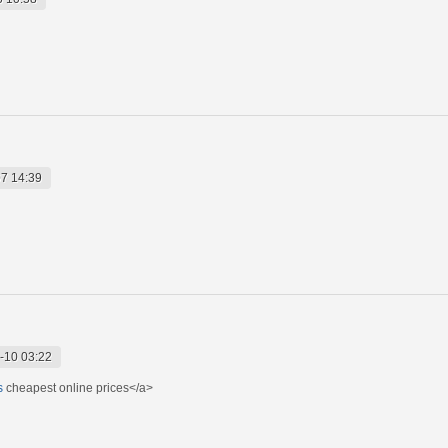
7 14:39
-10 03:22
s
cheapest online prices</a>