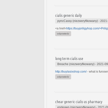
cialis generic daily
pyncCassy (niezweryfikowany)
-
2021-
<a href=
https://buypriligyhop.com/>Prili
odpowiedz
long term cialis use
Breache (niezweryfikowany)
-
2021-09
http://buylasixshop.com/
- what is furose
odpowiedz
chear generic cialis us pharmacy
endeaws (niezweryfikowany)
-
2021-0