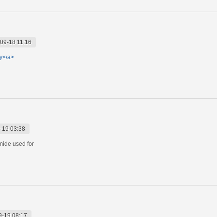
09-18 11:16
gy</a>
-19 03:38
mide used for
9-19 08:17