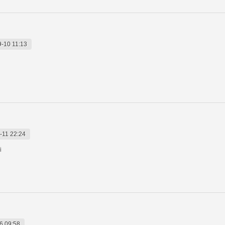
-10 11:13
-11 22:24
i
6 09:58