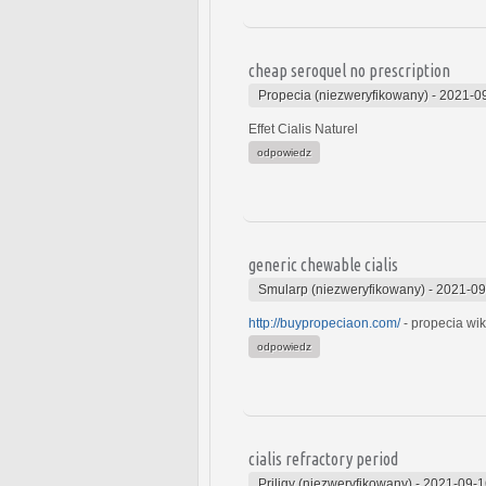
cheap seroquel no prescription
Propecia (niezweryfikowany)
-
2021-09
Effet Cialis Naturel
odpowiedz
generic chewable cialis
Smularp (niezweryfikowany)
-
2021-09
http://buypropeciaon.com/
- propecia wik
odpowiedz
cialis refractory period
Priligy (niezweryfikowany)
-
2021-09-1