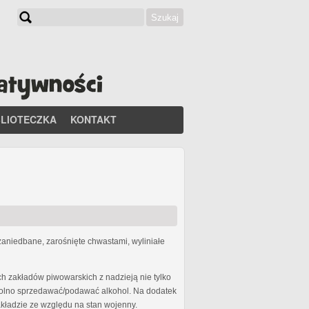
Szukaj
Formularz wyszukiwania
BLIOTECZKA
KONTAKT
zaniedbane, zarośnięte chwastami, wyliniałe
h zakładów piwowarskich z nadzieją nie tylko
j wolno sprzedawać/podawać alkohol. Na dodatek
ładzie ze względu na stan wojenny.