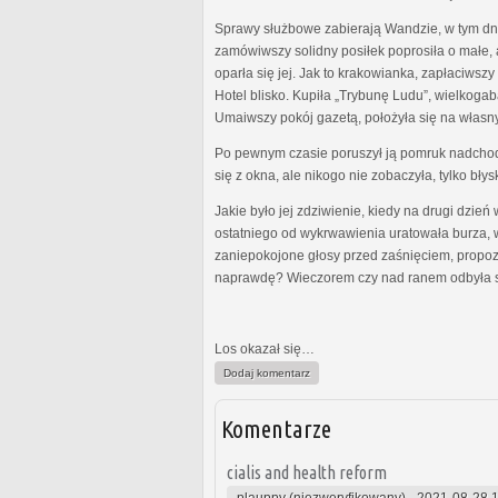
Sprawy służbowe zabierają Wandzie, w tym dniu
zamówiwszy solidny posiłek poprosiła o małe,
oparła się jej. Jak to krakowianka, zapłaciwsz
Hotel blisko. Kupiła „Trybunę Ludu”, wielkoga
Umaiwszy pokój gazetą, położyła się na własn
Po pewnym czasie poruszył ją pomruk nadchod
się z okna, ale nikogo nie zobaczyła, tylko bły
Jakie było jej zdziwienie, kiedy na drugi dzi
ostatniego od wykrwawienia uratowała burza, w
zaniepokojone głosy przed zaśnięciem, propoz
naprawdę? Wieczorem czy nad ranem odbyła 
Los okazał się…
Dodaj komentarz
Komentarze
cialis and health reform
plauppy (niezweryfikowany)
-
2021-08-28 