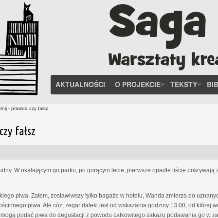
AKTUALNOŚCI
O PROJEKCIE
TEKSTY
BI
ij - prawda czy fałsz
czy fałsz
rudny. W okalającym go parku, po gorącym lecie, pierwsze opadłe liście pokrywają 
zkiego piwa. Zatem, zostawiwszy tylko bagaże w hotelu, Wanda zmierza do uznanyc
gościnnego piwa. Ale cóż, zegar daleki jest od wskazania godziny 13.00, od które
 mogą podać piwa do degustacji z powodu całkowitego zakazu podawania go w zak