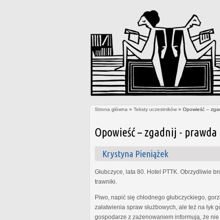
Strona główna
»
Teksty uczestników
» Opowieść – zgadn
Jesteś tutaj
Opowieść – zgadnij - prawda 
Krystyna Pieniążek
Głubczyce, lata 80. Hotel PTTK. Obrzydliwie b
trawniki.
Piwo, napić się chłodnego głubczyckiego, gor
załatwienia spraw służbowych, ale też na łyk 
gospodarze z zażenowaniem informują, że nie