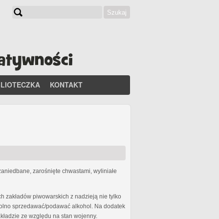
Szukaj
Formularz wyszukiwania
BLIOTECZKA
KONTAKT
zaniedbane, zarośnięte chwastami, wyliniałe
h zakładów piwowarskich z nadzieją nie tylko
j wolno sprzedawać/podawać alkohol. Na dodatek
ładzie ze względu na stan wojenny.