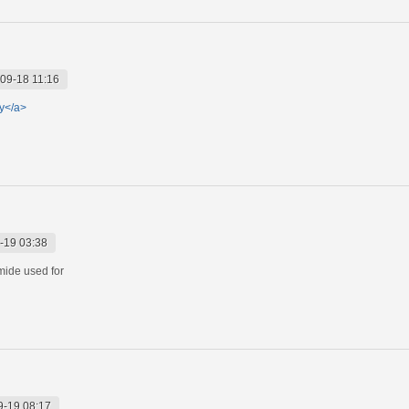
09-18 11:16
gy</a>
-19 03:38
mide used for
9-19 08:17