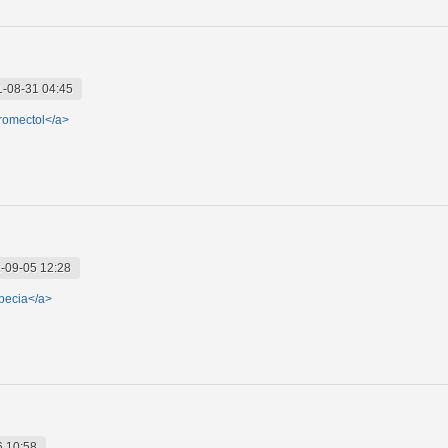
-08-31 04:45
tromectol</a>
-09-05 12:28
pecia</a>
6 10:58