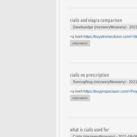
cialis and viagra comparison
Gawduedge (niezweryfikowany)
-
2021
<a href=
https://buystromectolon.com/>S
odpowiedz
cialis no prescription
SoocugNug (niezweryfikowany)
-
2021
<a href=
https://buypropeciaon.com/>Pro
odpowiedz
what is cialis used for
Cialis (niezweryfikowany)
-
2021-09-0