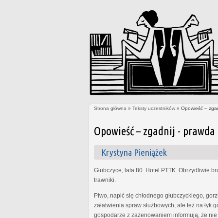
Strona główna
»
Teksty uczestników
» Opowieść – zgadn
Jesteś tutaj
Opowieść – zgadnij - prawda 
Krystyna Pieniążek
Głubczyce, lata 80. Hotel PTTK. Obrzydliwie b
trawniki.
Piwo, napić się chłodnego głubczyckiego, gor
załatwienia spraw służbowych, ale też na łyk 
gospodarze z zażenowaniem informują, że nie