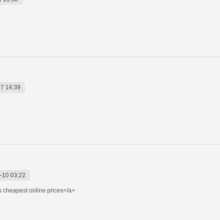
7 14:39
-10 03:22
s
cheapest online prices</a>