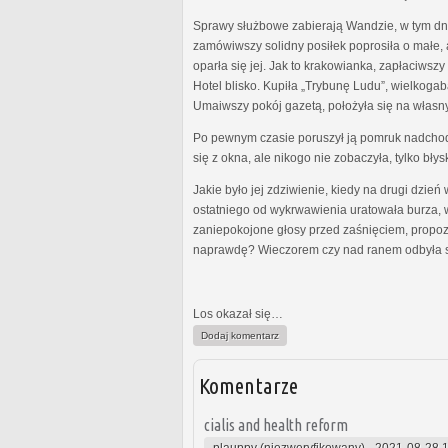
Sprawy służbowe zabierają Wandzie, w tym dniu
zamówiwszy solidny posiłek poprosiła o małe,
oparła się jej. Jak to krakowianka, zapłaciwsz
Hotel blisko. Kupiła „Trybunę Ludu”, wielkoga
Umaiwszy pokój gazetą, położyła się na własn
Po pewnym czasie poruszył ją pomruk nadchod
się z okna, ale nikogo nie zobaczyła, tylko bły
Jakie było jej zdziwienie, kiedy na drugi dzi
ostatniego od wykrwawienia uratowała burza, w
zaniepokojone głosy przed zaśnięciem, propoz
naprawdę? Wieczorem czy nad ranem odbyła 
Los okazał się…
Dodaj komentarz
Komentarze
cialis and health reform
plauppy (niezweryfikowany)
-
2021-08-28 