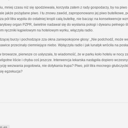
, mniej czasu niż się spodziewała, korzysta zatem z rady gospodarzy, by na piwo u
 ale jakże pożądane piwo. I tu znowu zawód, zaproponowano jej piwo butelkowe, p
y za pół litra wypiła do ostatniej kropli całą butelkę, nie bacząc na konsekwencje
barytowy organ PZPR, świetnie nadawał się do wysłania połogi i dywanu pełnego śla
ym ręczniki kąpielowym na hotelowym wyrku, włączyła radio.
zącej burzy i pochodzące zza okna zaniepokojone głosy: „Nie podchodź, może we
skawice przecinały ciemniejące niebo. Wyłączyła radio i jak lunatyk wróciła na posła
eń w browarze, pierwsze co usłyszała, to wiadomość, że w parku koło hotelu w noc
ilgotne liście i chyba coś jeszcze. Interwencja lekarska nastąpiła dopiero wczes
ycję wezwania pogotowia, nie dotykania trupa? Piwo, pół litra mocnego głubczyc
się egzekucja?
15:49