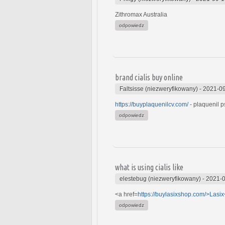
Zithromax Australia
odpowiedz
brand cialis buy online
Faltsisse (niezweryfikowany)
-
2021-09
https://buyplaquenilcv.com/
- plaquenil p
odpowiedz
what is using cialis like
elestebug (niezweryfikowany)
-
2021-0
<a href=
https://buylasixshop.com/>Lasix
odpowiedz