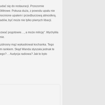
dać się do restauracji. Przezornie
ółlitrowe. Pokusa duża, z powodu upału nie
 wzmocnione upałem i przedburzową atmosferą.
dów, być może nie tylko piwnych libacji.
zwać pogotowie…, a może milicję”. Wychyliła
nie.
y zazdrosny mąż wykastrował kochanka. Tego
nym rankiem. Skąd Wanda słyszała jednak te
kiego?… Audycja radiowa? Jak to było