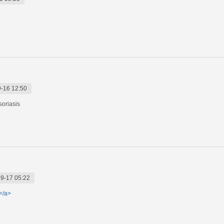
-16 12:50
soriasis
9-17 05:22
</a>