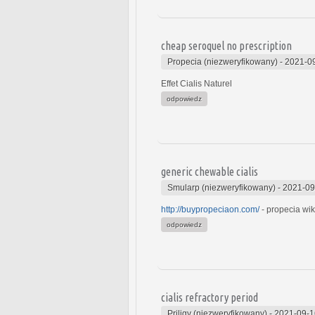
cheap seroquel no prescription
Propecia (niezweryfikowany)
-
2021-09
Effet Cialis Naturel
odpowiedz
generic chewable cialis
Smularp (niezweryfikowany)
-
2021-09
http://buypropeciaon.com/
- propecia wik
odpowiedz
cialis refractory period
Priligy (niezweryfikowany)
-
2021-09-1