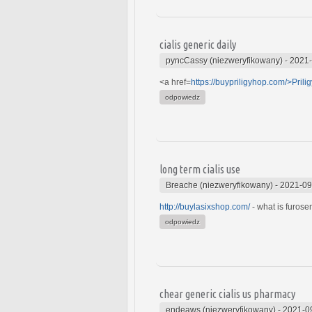
cialis generic daily
pyncCassy (niezweryfikowany)
-
2021-
<a href=
https://buypriligyhop.com/>Prili
odpowiedz
long term cialis use
Breache (niezweryfikowany)
-
2021-09
http://buylasixshop.com/
- what is furose
odpowiedz
chear generic cialis us pharmacy
endeaws (niezweryfikowany)
-
2021-0