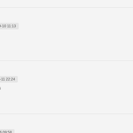
-10 11:13
-11 22:24
i
6 09:58