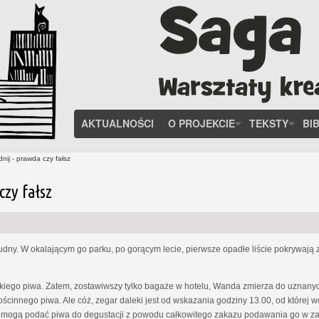
AKTUALNOŚCI
O PROJEKCIE
TEKSTY
BI
ij - prawda czy fałsz
czy fałsz
rudny. W okalającym go parku, po gorącym lecie, pierwsze opadłe liście pokrywają 
zkiego piwa. Zatem, zostawiwszy tylko bagaże w hotelu, Wanda zmierza do uznanyc
gościnnego piwa. Ale cóż, zegar daleki jest od wskazania godziny 13.00, od które
 mogą podać piwa do degustacji z powodu całkowitego zakazu podawania go w zak