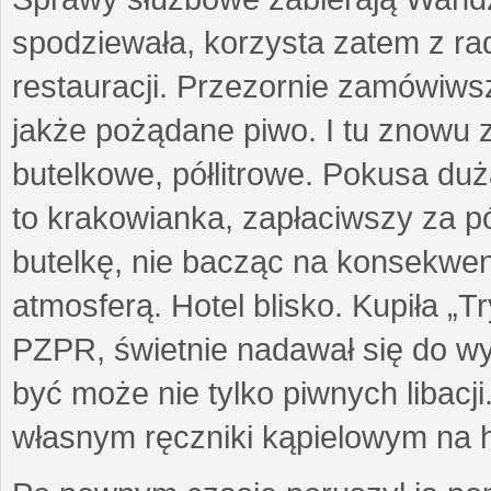
spodziewała, korzysta zatem z ra
restauracji. Przezornie zamówiwsz
jakże pożądane piwo. I tu znowu
butelkowe, półlitrowe. Pokusa duża
to krakowianka, zapłaciwszy za pół 
butelkę, nie bacząc na konsekwe
atmosferą. Hotel blisko. Kupiła „
PZPR, świetnie nadawał się do wy
być może nie tylko piwnych libacj
własnym ręczniki kąpielowym na h