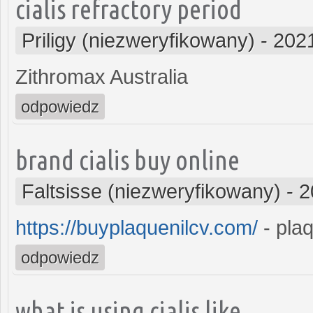
cialis refractory period
Priligy (niezweryfikowany)
-
2021
Zithromax Australia
odpowiedz
brand cialis buy online
Faltsisse (niezweryfikowany)
-
2
https://buyplaquenilcv.com/
- plaq
odpowiedz
what is using cialis like