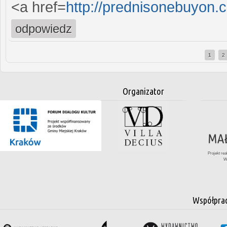
<a href=
http://prednisonebuyon
odpowiedz
1
2
Strony
Organizator
Projekt re
W
Współpra