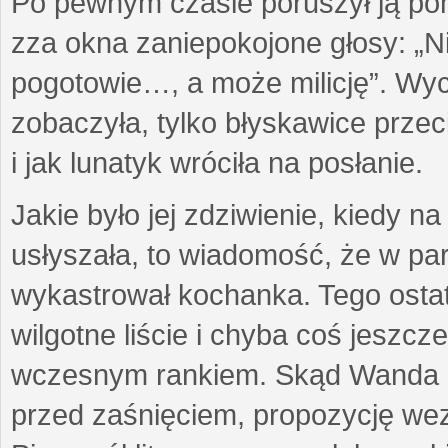
Po pewnym czasie poruszył ją po
zza okna zaniepokojone głosy: „
pogotowie…, a może milicję”. Wych
zobaczyła, tylko błyskawice przec
i jak lunatyk wróciła na posłanie.
Jakie było jej zdziwienie, kiedy n
usłyszała, to wiadomość, że w pa
wykastrował kochanka. Tego osta
wilgotne liście i chyba coś jeszcz
wczesnym rankiem. Skąd Wanda sł
przed zaśnięciem, propozycję wez