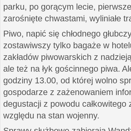
parku, po gorącym lecie, pierwsze
zarośnięte chwastami, wyliniałe tr
Piwo, napić się chłodnego głubcz
zostawiwszy tylko bagaże w hote
zakładów piwowarskich z nadzieją
ale też na łyk gościnnego piwa. Al
godziny 13.00, od której wolno s
gospodarze z zażenowaniem infor
degustacji z powodu całkowitego
względu na stan wojenny.
Sprawy służbowe zabierają Wandzi