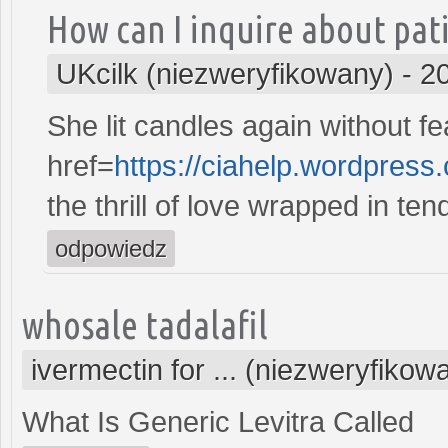
How can I inquire about pati
UKcilk (niezweryfikowany)
-
2
She lit candles again without f
href=
https://ciahelp.wordpre
the thrill of love wrapped in te
odpowiedz
whosale tadalafil
ivermectin for ... (niezweryfikow
What Is Generic Levitra Called