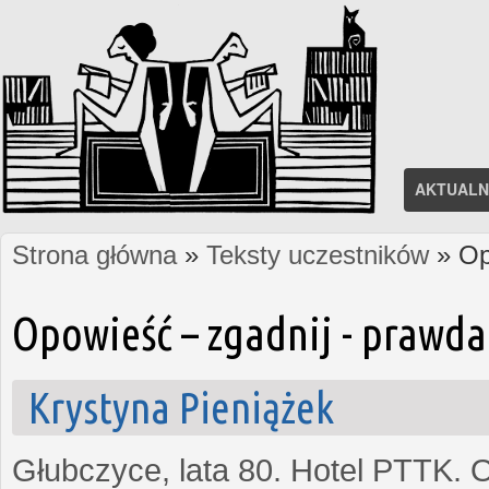
AKTUALN
Strona główna
»
Teksty uczestników
» Op
Jesteś tutaj
Opowieść – zgadnij - prawda 
Krystyna Pieniążek
Głubczyce, lata 80. Hotel PTTK. 