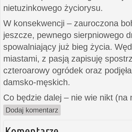
nietuzinkowego życiorysu.
W konsekwencji – zauroczona bo
jeszcze, pewnego sierpniowego d
spowalniający już bieg życia. Wę
miastami, z pasją zapisuję spost
czteroarowy ogródek oraz podjęł
damsko-męskich.
Co będzie dalej – nie wie nikt (na
Dodaj komentarz
Komentarze