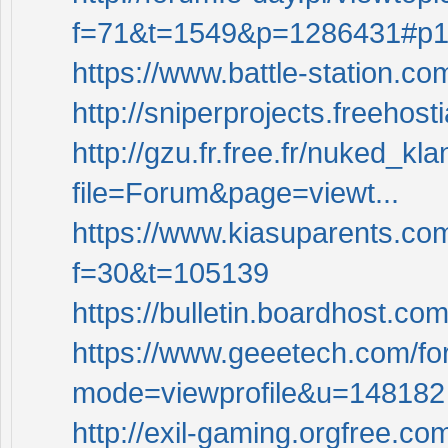
f=71&t=1549&p=1286431#p
https://www.battle-station.
http://sniperprojects.freehos
http://gzu.fr.free.fr/nuked_k
file=Forum&page=viewt...
https://www.kiasuparents.co
f=30&t=105139
https://bulletin.boardhost.c
https://www.geeetech.com/f
mode=viewprofile&u=148182
http://exil-gaming.orgfree.co