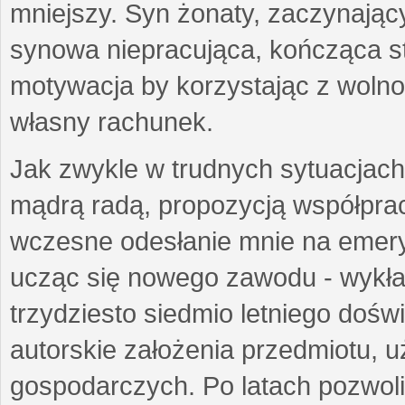
mniejszy. Syn żonaty, zaczynający
synowa niepracująca, kończąca st
motywacja by korzystając z woln
własny rachunek.
Jak zwykle w trudnych sytuacjach 
mądrą radą, propozycją współprac
wczesne odesłanie mnie na emeryt
ucząc się nowego zawodu - wykł
trzydziesto siedmio letniego doś
autorskie założenia przedmiotu,
gospodarczych. Po latach pozwoli