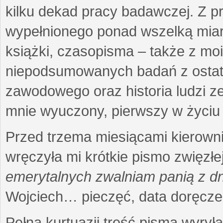
kilku dekad pracy badawczej. Z 
wypełnionego ponad wszelką miarę
książki, czasopisma – także z mo
niepodsumowanych badań z ostatni
zawodowego oraz historia ludzi ze
mnie wyuczony, pierwszy w życiu 
Przed trzema miesiącami kierownic
wręczyła mi krótkie pismo zwięzłej
emerytalnych zwalniam panią z dn
Wojciech… pieczęć, data doręcze
Pełna kurtuazji treść pisma wyrył