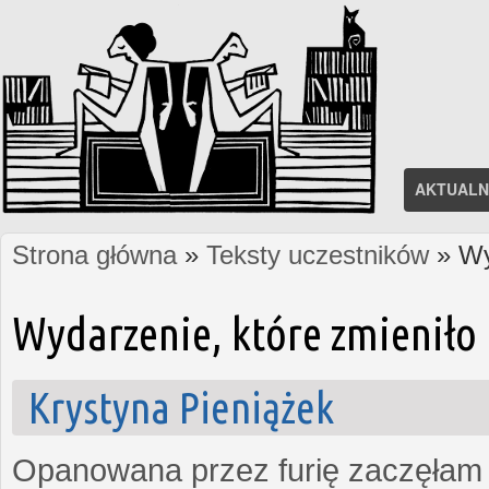
AKTUALN
Strona główna
»
Teksty uczestników
» Wy
Jesteś tutaj
Wydarzenie, które zmieniło 
Krystyna Pieniążek
Opanowana przez furię zaczęłam