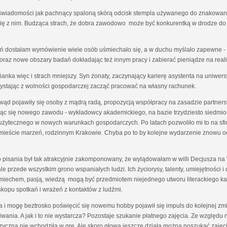
ej świadomości jak pachnący spaloną skórą odcisk stempla używanego do znakowani
 się z nim. Budząca strach, że dobra zawodowo może być konkurentką w drodze do 
ień dostałam wymówienie wiele osób uśmiechało się, a w duchu myślało zapewne - 
raz nowe obszary badań dokładając też innym pracy i zabierać pieniądze na real
anka więc i strach mniejszy. Syn żonaty, zaczynający karierę asystenta na uniwers
zystając z wolności gospodarczej zacząć pracować na własny rachunek.
 owąd pojawiły się osoby z mądrą radą, propozycją współpracy na zasadzie partne
cząc się nowego zawodu - wykładowcy akademickiego, na bazie trzydziesto siedmi
 użytecznego w nowych warunkach gospodarczych. Po latach pozwoliło mi to na s
 w mieście marzeń, rodzinnym Krakowie. Chyba po to by kolejne wydarzenie znowu 
 pisania był tak atrakcyjnie zakomponowany, że wylądowałam w willi Decjusza na W
e przede wszystkim grono wspaniałych ludzi. Ich życiorysy, talenty, umiejętności i d
iechem, pasją, wiedzą mogą być przedmiotem niejednego utworu literackiego każd
skopu spotkań i wrażeń z kontaktów z ludźmi.
a i mogę beztrosko poświęcić się nowemu hobby pojawił się impuls do kolejnej z
iwania. A jak i to nie wystarcza? Pozostaje szukanie płatnego zajęcia. Ze względ
izyczna nie wchodziła w grę. Ale skoro głowa jeszcze działa można poszukać zajęcia