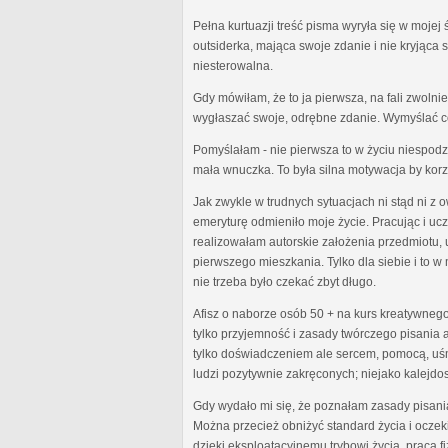
Pełna kurtuazji treść pisma wyryła się w moj
outsiderka, mająca swoje zdanie i nie kryjąca
niesterowalna.
Gdy mówiłam, że to ja pierwsza, na fali zwoln
wygłaszać swoje, odrębne zdanie. Wymyślać co
Pomyślałam - nie pierwsza to w życiu niespodzi
mała wnuczka. To była silna motywacja by kor
Jak zwykle w trudnych sytuacjach ni stąd ni z
emeryturę odmieniło moje życie. Pracując i u
realizowałam autorskie założenia przedmiotu,
pierwszego mieszkania. Tylko dla siebie i to
nie trzeba było czekać zbyt długo.
Afisz o naborze osób 50 + na kurs kreatywnego
tylko przyjemność i zasady twórczego pisania al
tylko doświadczeniem ale sercem, pomocą, uśm
ludzi pozytywnie zakręconych; niejako kalejdo
Gdy wydało mi się, że poznałam zasady pisani
Można przecież obniżyć standard życia i oczek
dzięki eksploatacyjnemu trybowi życia, praca f