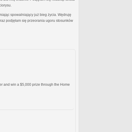
ciorysu.
ając spowalniający już bieg życia. Wędruję
oraz podjęłam się przeorania ugoru stosunków
nter and win a $5,000 prize through the Home