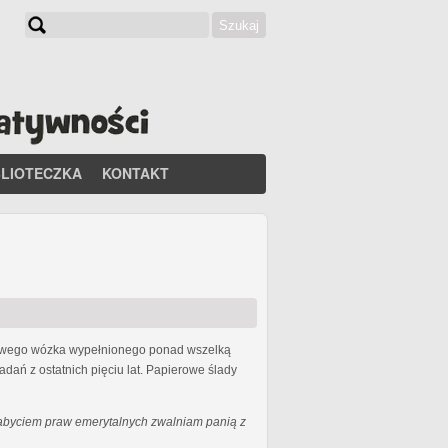
Szukaj
Formularz wyszukiwania
BLIOTECZKA
KONTAKT
lowego wózka wypełnionego ponad wszelką
dań z ostatnich pięciu lat. Papierowe ślady
abyciem praw emerytalnych zwalniam panią z