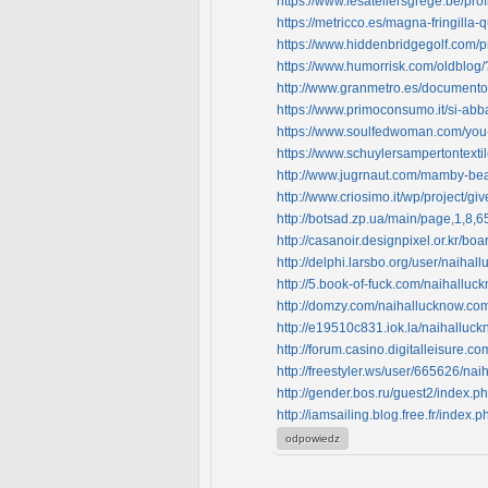
https://www.lesateliersgrege.be/pro
https://metricco.es/magna-fringil
https://www.hiddenbridgegolf.com/p
https://www.humorrisk.com/oldblo
http://www.granmetro.es/documen
https://www.primoconsumo.it/si-abba
https://www.soulfedwoman.com/yo
https://www.schuylersampertontextil
http://www.jugrnaut.com/mamby-be
http://www.criosimo.it/wp/project/g
http://botsad.zp.ua/main/page,1,8
http://casanoir.designpixel.or.kr/
http://delphi.larsbo.org/user/naihal
http://5.book-of-fuck.com/naihalluc
http://domzy.com/naihallucknow.co
http://e19510c831.iok.la/naihalluc
http://forum.casino.digitalleisure
http://freestyler.ws/user/665626/na
http://gender.bos.ru/guest2/index.p
http://iamsailing.blog.free.fr/in
odpowiedz