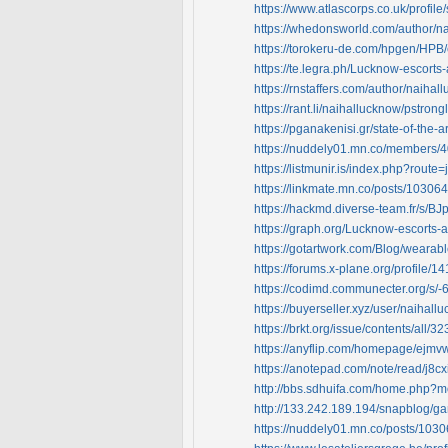
https://www.atlascorps.co.uk/profil
https://whedonsworld.com/author/n
https://torokeru-de.com/hpgen/HPB/
https://te.legra.ph/Lucknow-escorts
https://rnstaffers.com/author/naihal
https://rant.li/naihallucknow/pstro
https://pganakenisi.gr/state-of-the-
https://nuddely01.mn.co/members/
https://listmunir.is/index.php?route
https://linkmate.mn.co/posts/10306
https://hackmd.diverse-team.fr/s/
https://graph.org/Lucknow-escorts-
https://gotartwork.com/Blog/wearable-
https://forums.x-plane.org/profile/1
https://codimd.communecter.org/s/-
https://buyerseller.xyz/user/naihall
https://brkt.org/issue/contents/all/32
https://anyflip.com/homepage/ejmv
https://anotepad.com/note/read/j8c
http://bbs.sdhuifa.com/home.php
http://133.242.189.194/snapblog
https://nuddely01.mn.co/posts/103