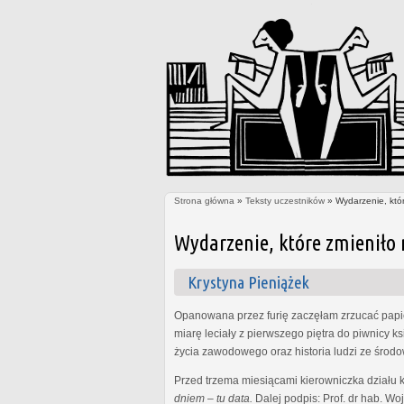
Strona główna
»
Teksty uczestników
» Wydarzenie, któr
Jesteś tutaj
Wydarzenie, które zmieniło 
Krystyna Pieniążek
Opanowana przez furię zaczęłam zrzucać pap
miarę leciały z pierwszego piętra do piwnicy 
życia zawodowego oraz historia ludzi ze środow
Przed trzema miesiącami kierowniczka działu ka
dniem – tu data.
Dalej podpis: Prof. dr hab. Wo