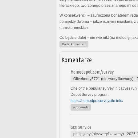
literackiego, tworzonego przez znanego mi od l
W konsekwencji – zauroczona bohaterem redag
pomiędzy dwoma – jakże różnymi miastami, z p
damsko-męskich.
Co będzie dalej – nie wie nikt (na melodię: ja
Dodaj komentarz
Komentarze
Homedepot.com/survey
Olivehenry5721 (niezweryfikowany)
-
One of the popular survey initiatives r
Depot Survey program.
https://homedpotsurveysite.info/
odpowiedz
taxi service
philip jony (niezweryfikowany)
-
2025-