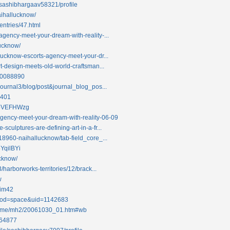
e/sashibhargaav58321/profile
aihallucknow/
entries/47.html
-agency-meet-your-dream-with-reality-...
lucknow/
nglucknow-escorts-agency-meet-your-dr...
art-design-meets-old-world-craftsman...
40088890
=journal3/blog/post&journal_blog_pos...
4401
BJpVEFHWzg
agency-meet-your-dream-with-reality-06-09
sculptures-are-defining-art-in-a-fr...
418960-naihallucknow/tab-field_core_...
6YqilBYi
ucknow/
3/harborworks-territories/12/brack...
w
xim42
?mod=space&uid=1142683
/game/mh2/20061030_01.htm#wb
064877