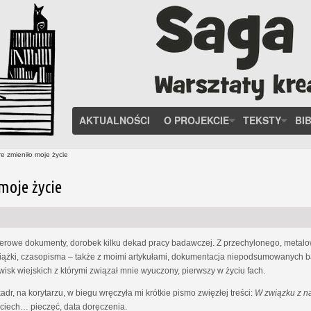
AKTUALNOŚCI
O PROJEKCIE
TEKSTY
BI
e zmieniło moje życie
moje życie
ierowe dokumenty, dorobek kilku dekad pracy badawczej. Z przechylonego, meta
książki, czasopisma – także z moimi artykułami, dokumentacja niepodsumowanych ba
isk wiejskich z którymi związał mnie wyuczony, pierwszy w życiu fach.
dr, na korytarzu, w biegu wręczyła mi krótkie pismo zwięzłej treści:
W związku z n
jciech… pieczęć, data doręczenia.