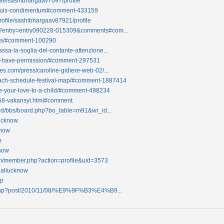
file/sashibhargaav7097/profile
la-quis-condimentum#comment-433159
rofile/sashibhargaav87921/profile
g/?entry=entry090228-015309&comments#com...
tos/#comment-100290
ssa-la-soglia-del-contante-attenzione...
u-have-permission/#comment-297531
es.com/press/caroline-gidiere-web-02/...
ach-schedule-festival-map/#comment-1887414
ive-your-love-to-a-child/#comment-498234
,658-vakansyi.html#comment
board/bbs/board.php?bo_table=m91&wr_id...
lucknow
know
m
know
.com/member.php?action=profile&uid=3573
ihallucknow
hp
dex.php?post/2010/11/08/%E9%9F%B3%E4%B9...