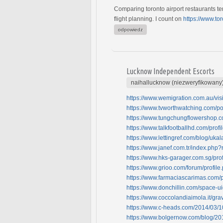
Comparing toronto airport restaurants te
flight planning. I count on
https://www.tor
odpowiedz
Lucknow Independent Escorts
naihallucknow (niezweryfikowany
https://www.wemigration.com.au/vis
https://www.tvworthwatching.com
https://www.tungchungflowershop.c
https://www.talkfootballhd.com/prof
https://www.lettingref.com/blog/ukal
https://www.janef.com.tr/index.php?
https://www.hks-garager.com.sg/pro
https://www.grioo.com/forum/profi
https://www.farmaciascarimas.com/p
https://www.donchillin.com/space-u
https://www.coccolandiaimola.it/g
https://www.c-heads.com/2014/03/10/
https://www.bolgernow.com/blog/201