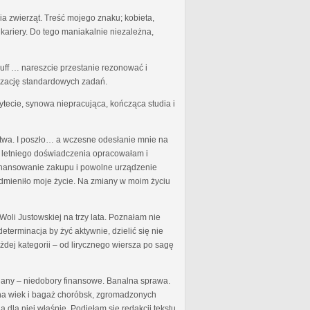
a zwierząt. Treść mojego znaku; kobieta,
kariery. Do tego maniakalnie niezależna,
uff … nareszcie przestanie rezonować i
izację standardowych zadań.
ytecie, synowa niepracująca, kończąca studia i
rstwa. I poszło… a wczesne odesłanie mnie na
o letniego doświadczenia opracowałam i
finansowanie zakupu i powolne urządzenie
odmieniło moje życie. Na zmiany w moim życiu
oli Justowskiej na trzy lata. Poznałam nie
eterminacja by żyć aktywnie, dzielić się nie
ej kategorii – od lirycznego wiersza po sagę
miany – niedobory finansowe. Banalna sprawa.
u na wiek i bagaż choróbsk, zgromadzonych
 dla niej właśnie. Podjęłam się redakcji tekstu