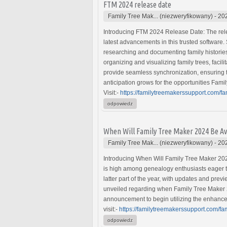
FTM 2024 release date
Family Tree Mak... (niezweryfikowany)
-
20
Introducing FTM 2024 Release Date: The rel
latest advancements in this trusted software
researching and documenting family histories.
organizing and visualizing family trees, faci
provide seamless synchronization, ensuring t
anticipation grows for the opportunities Fam
Visit:-
https://familytreemakerssupport.com/f
odpowiedz
When Will Family Tree Maker 2024 Be Av
Family Tree Mak... (niezweryfikowany)
-
20
Introducing When Will Family Tree Maker 2024 
is high among genealogy enthusiasts eager to 
latter part of the year, with updates and pre
unveiled regarding when Family Tree Maker 20
announcement to begin utilizing the enhanced
visit:-
https://familytreemakerssupport.com/fa
odpowiedz