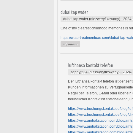
dubai tap water
dubai tap water (niezweryfikowany)
-
2024-
One of my clearest childhood memories is ret
https://watertreatmentuae.com/dubai-tap-wate
odpowiedz
lufthansa kontakt telefon
sophyj534 (niezweryfikowany)
-
2024-
Der lufthansa kontakt telefon ist der z
Kunden Informationen zu Verfügbarkeit
Regel per Telefon, E-Mail oder über ein 
freundlicher Kontakt ist entscheidend, 
https://www.buchungskontakt.de/blog/lu
https://www.buchungskontakt.de/blog/ch
https://www.amtrakstation.com/blog/amtra
https://www.amtrakstation.com/blog/amt
https://www.amtrakstation.com/blog/amt