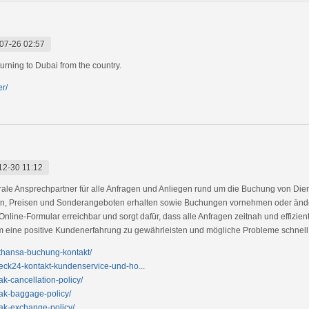
07-26 02:57
urning to Dubai from the country.
r/
12-30 11:12
entrale Ansprechpartner für alle Anfragen und Anliegen rund um die Buchung von Di
en, Preisen und Sonderangeboten erhalten sowie Buchungen vornehmen oder änder
Online-Formular erreichbar und sorgt dafür, dass alle Anfragen zeitnah und effizie
um eine positive Kundenerfahrung zu gewährleisten und mögliche Probleme schnell
fthansa-buchung-kontakt/
eck24-kontakt-kundenservice-und-ho...
k-cancellation-policy/
rak-baggage-policy/
rak-exchange-policy/