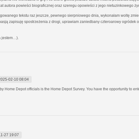
at autora powieści biograficznej oraz szeregu opowieści z jego nietuzinkowego ży
owanego tekstu raz jeszcze, pewnego sierpniowego dnia, wykonałam woltę zmieni
asją zapisuję spostrzeżenia z drogi, uprawiam zaniedbany czteroarowy ogródek 
ka jestem…).
2025-02-10 08:04
un by Home Depot officials is the Home Depot Survey. You have the opportunity to e
11-27 19:07