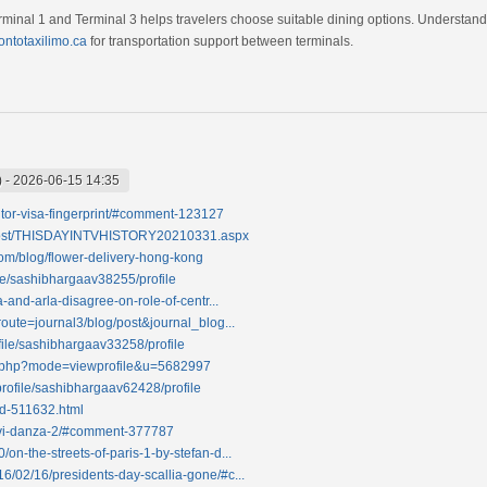
rminal 1 and Terminal 3 helps travelers choose suitable dining options. Understandi
ontotaxilimo.ca
for transportation support between terminals.
)
-
2026-06-15 14:35
itor-visa-fingerprint/#comment-123127
/post/THISDAYINTVHISTORY20210331.aspx
om/blog/flower-delivery-hong-kong
ile/sashibhargaav38255/profile
a-and-arla-disagree-on-role-of-centr...
route=journal3/blog/post&journal_blog...
file/sashibhargaav33258/profile
le.php?mode=viewprofile&u=5682997
rofile/sashibhargaav62428/profile
id-511632.html
ravi-danza-2/#comment-377787
on-the-streets-of-paris-1-by-stefan-d...
6/02/16/presidents-day-scallia-gone/#c...