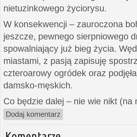
nietuzinkowego życiorysu.
W konsekwencji – zauroczona bo
jeszcze, pewnego sierpniowego d
spowalniający już bieg życia. Wę
miastami, z pasją zapisuję spost
czteroarowy ogródek oraz podjęł
damsko-męskich.
Co będzie dalej – nie wie nikt (na
Dodaj komentarz
Komentarze