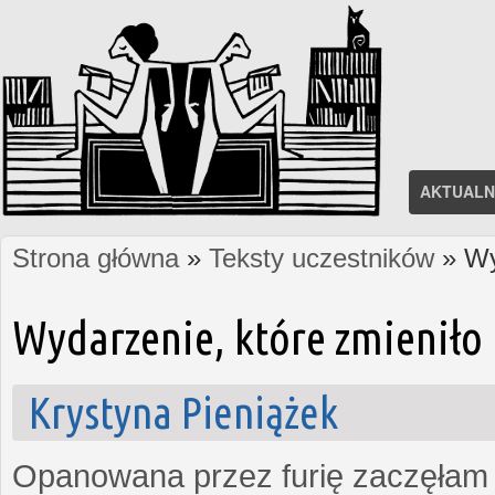
AKTUALN
Strona główna
»
Teksty uczestników
» Wy
Jesteś tutaj
Wydarzenie, które zmieniło 
Krystyna Pieniążek
Opanowana przez furię zaczęłam