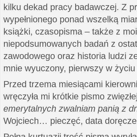
kilku dekad pracy badawczej. Z 
wypełnionego ponad wszelką miarę
książki, czasopisma – także z mo
niepodsumowanych badań z ostatni
zawodowego oraz historia ludzi ze
mnie wyuczony, pierwszy w życiu 
Przed trzema miesiącami kierownic
wręczyła mi krótkie pismo zwięzłej
emerytalnych zwalniam panią z dn
Wojciech… pieczęć, data doręcze
Pełna kurtuazji treść pisma wyrył