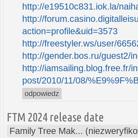
http://e19510c831.iok.la/nai
http://forum.casino.digitall
action=profile&uid=3573
http://freestyler.ws/user/665
http://gender.bos.ru/guest2/i
http://iamsailing.blog.free.fr/
post/2010/11/08/%E9%9F%
odpowiedz
FTM 2024 release date
Family Tree Mak... (niezweryfik