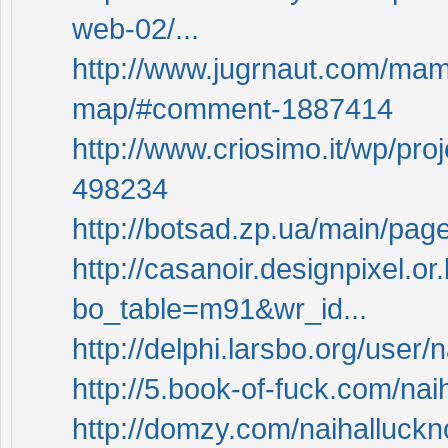
web-02/...
http://www.jugrnaut.com/mam
map/#comment-1887414
http://www.criosimo.it/wp/pro
498234
http://botsad.zp.ua/main/pa
http://casanoir.designpixel.o
bo_table=m91&wr_id...
http://delphi.larsbo.org/user
http://5.book-of-fuck.com/na
http://domzy.com/naihalluck