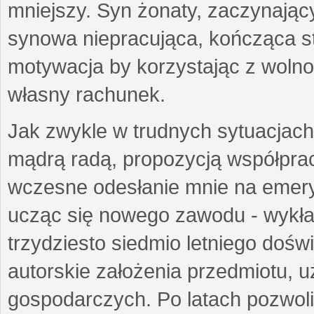
mniejszy. Syn żonaty, zaczynający
synowa niepracująca, kończąca st
motywacja by korzystając z woln
własny rachunek.
Jak zwykle w trudnych sytuacjach 
mądrą radą, propozycją współprac
wczesne odesłanie mnie na emeryt
ucząc się nowego zawodu - wykł
trzydziesto siedmio letniego doś
autorskie założenia przedmiotu,
gospodarczych. Po latach pozwoli