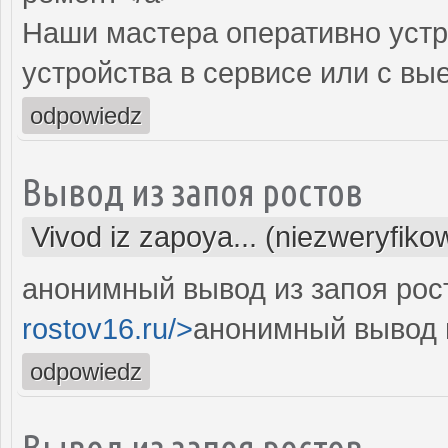
Наши мастера оперативно устр
устройства в сервисе или с вы
odpowiedz
Вывод из запоя ростов
Vivod iz zapoya... (niezweryfiko
анонимный вывод из запоя рост
rostov16.ru/>
анонимный вывод и
odpowiedz
Вывод из запоя ростов