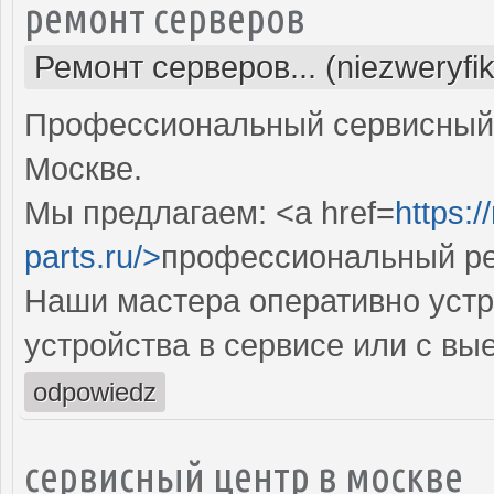
ремонт серверов
Ремонт серверов... (niezweryfi
Профессиональный сервисный 
Москве.
Мы предлагаем: <a href=
https:
parts.ru/>
профессиональный ре
Наши мастера оперативно устр
устройства в сервисе или с вы
odpowiedz
сервисный центр в москве