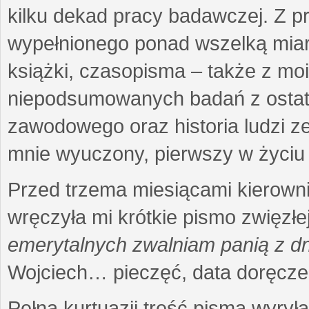
kilku dekad pracy badawczej. Z 
wypełnionego ponad wszelką miarę
książki, czasopisma – także z mo
niepodsumowanych badań z ostatni
zawodowego oraz historia ludzi ze
mnie wyuczony, pierwszy w życiu 
Przed trzema miesiącami kierownic
wręczyła mi krótkie pismo zwięzłej
emerytalnych zwalniam panią z dn
Wojciech… pieczęć, data doręcze
Pełna kurtuazji treść pisma wyrył