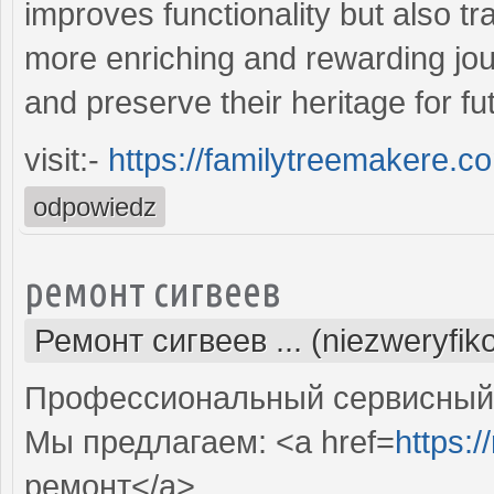
improves functionality but also t
more enriching and rewarding jo
and preserve their heritage for fu
visit:-
https://familytreemakere.c
odpowiedz
ремонт сигвеев
Ремонт сигвеев ... (niezweryfi
Профессиональный сервисный ц
Мы предлагаем: <a href=
https:
ремонт</a>