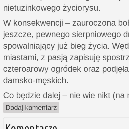
nietuzinkowego życiorysu.
W konsekwencji – zauroczona bo
jeszcze, pewnego sierpniowego d
spowalniający już bieg życia. Wę
miastami, z pasją zapisuję spost
czteroarowy ogródek oraz podjęł
damsko-męskich.
Co będzie dalej – nie wie nikt (na
Dodaj komentarz
Komentarze