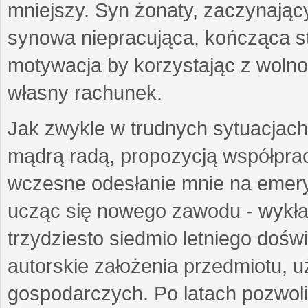
mniejszy. Syn żonaty, zaczynający
synowa niepracująca, kończąca st
motywacja by korzystając z woln
własny rachunek.
Jak zwykle w trudnych sytuacjach 
mądrą radą, propozycją współprac
wczesne odesłanie mnie na emeryt
ucząc się nowego zawodu - wykł
trzydziesto siedmio letniego doś
autorskie założenia przedmiotu,
gospodarczych. Po latach pozwoli