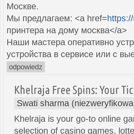
Москве.
Мы предлагаем: <a href=
https:/
принтера на дому москва</a>
Наши мастера оперативно устр
устройства в сервисе или с вы
odpowiedz
Khelraja Free Spins: Your Tic
Swati sharma (niezweryfikowa
Khelraja is your go-to online ga
selection of casino games, lott