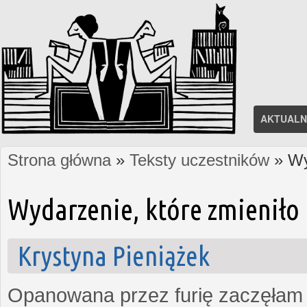
AKTUALN
Strona główna
»
Teksty uczestników
» Wy
Jesteś tutaj
Wydarzenie, które zmieniło 
Krystyna Pieniążek
Opanowana przez furię zaczęłam