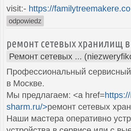
visit:-
https://familytreemakere.c
odpowiedz
ремонт сетевых хранилищ в
Ремонт сетевых ... (niezweryfi
Профессиональный сервисный 
в Москве.
Мы предлагаем: <a href=
https:
sharm.ru/>
ремонт сетевых хра
Наши мастера оперативно устр
устройства в сервисе или с вы