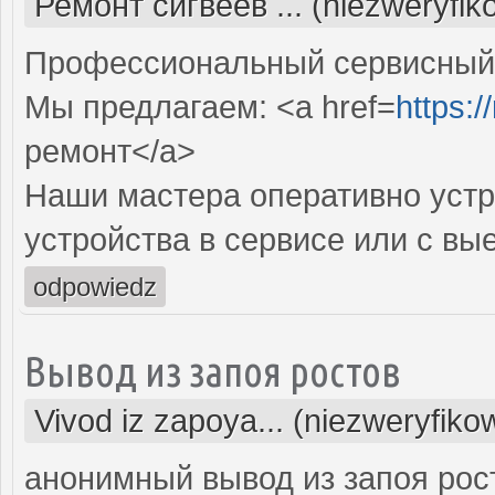
Ремонт сигвеев ... (niezweryfi
Профессиональный сервисный ц
Мы предлагаем: <a href=
https:
ремонт</a>
Наши мастера оперативно устр
устройства в сервисе или с вы
odpowiedz
Вывод из запоя ростов
Vivod iz zapoya... (niezweryfiko
анонимный вывод из запоя рост