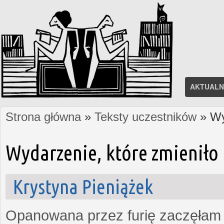
AKTUALN
Strona główna
»
Teksty uczestników
» Wy
Jesteś tutaj
Wydarzenie, które zmieniło 
Krystyna Pieniążek
Opanowana przez furię zaczęłam