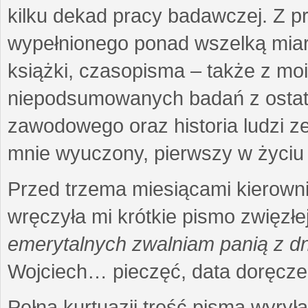
kilku dekad pracy badawczej. Z 
wypełnionego ponad wszelką miarę
książki, czasopisma – także z mo
niepodsumowanych badań z ostatni
zawodowego oraz historia ludzi ze
mnie wyuczony, pierwszy w życiu 
Przed trzema miesiącami kierownic
wręczyła mi krótkie pismo zwięzłej
emerytalnych zwalniam panią z dn
Wojciech… pieczęć, data doręcze
Pełna kurtuazji treść pisma wyrył