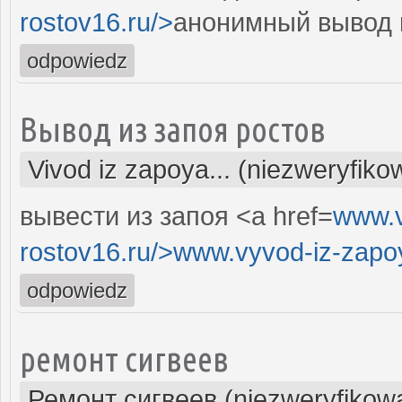
rostov16.ru/>
анонимный вывод и
odpowiedz
Вывод из запоя ростов
Vivod iz zapoya... (niezweryfiko
вывести из запоя <a href=
www.v
rostov16.ru/>www.vyvod-iz-zapo
odpowiedz
ремонт сигвеев
Ремонт сигвеев (niezweryfikow