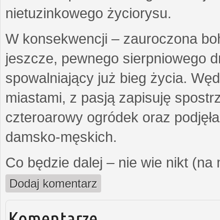
nietuzinkowego życiorysu.
W konsekwencji – zauroczona bo
jeszcze, pewnego sierpniowego d
spowalniający już bieg życia. Wę
miastami, z pasją zapisuję spost
czteroarowy ogródek oraz podjęł
damsko-męskich.
Co będzie dalej – nie wie nikt (na
Dodaj komentarz
Komentarze