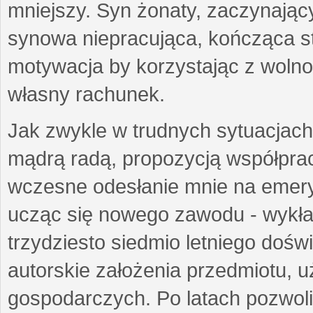
mniejszy. Syn żonaty, zaczynający
synowa niepracująca, kończąca st
motywacja by korzystając z woln
własny rachunek.
Jak zwykle w trudnych sytuacjach 
mądrą radą, propozycją współprac
wczesne odesłanie mnie na emeryt
ucząc się nowego zawodu - wykł
trzydziesto siedmio letniego doś
autorskie założenia przedmiotu,
gospodarczych. Po latach pozwoli