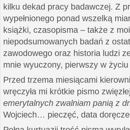
kilku dekad pracy badawczej. Z 
wypełnionego ponad wszelką miarę
książki, czasopisma – także z mo
niepodsumowanych badań z ostatni
zawodowego oraz historia ludzi ze
mnie wyuczony, pierwszy w życiu 
Przed trzema miesiącami kierownic
wręczyła mi krótkie pismo zwięzłej
emerytalnych zwalniam panią z dn
Wojciech… pieczęć, data doręcze
Pełna kurtuazji treść pisma wyrył