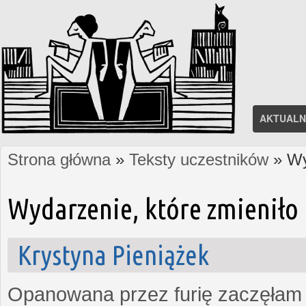
AKTUALN
Strona główna
»
Teksty uczestników
» Wy
Jesteś tutaj
Wydarzenie, które zmieniło 
Krystyna Pieniążek
Opanowana przez furię zaczęłam