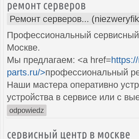
ремонт серверов
Ремонт серверов... (niezweryfi
Профессиональный сервисный 
Москве.
Мы предлагаем: <a href=
https:
parts.ru/>
профессиональный ре
Наши мастера оперативно устр
устройства в сервисе или с вы
odpowiedz
сервисный центр в москве