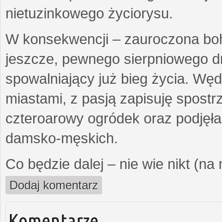
nietuzinkowego życiorysu.
W konsekwencji – zauroczona bo
jeszcze, pewnego sierpniowego d
spowalniający już bieg życia. Wę
miastami, z pasją zapisuję spost
czteroarowy ogródek oraz podjęł
damsko-męskich.
Co będzie dalej – nie wie nikt (na
Dodaj komentarz
Komentarze