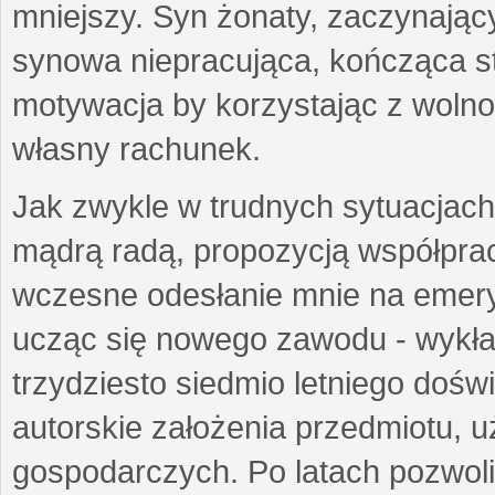
mniejszy. Syn żonaty, zaczynający
synowa niepracująca, kończąca st
motywacja by korzystając z woln
własny rachunek.
Jak zwykle w trudnych sytuacjach 
mądrą radą, propozycją współprac
wczesne odesłanie mnie na emeryt
ucząc się nowego zawodu - wykł
trzydziesto siedmio letniego doś
autorskie założenia przedmiotu,
gospodarczych. Po latach pozwoli