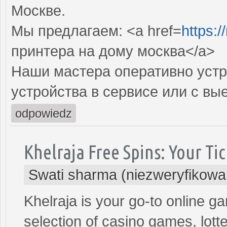
Москве.
Мы предлагаем: <a href=
https:/
принтера на дому москва</a>
Наши мастера оперативно устр
устройства в сервисе или с вы
odpowiedz
Khelraja Free Spins: Your Tic
Swati sharma (niezweryfikowa
Khelraja is your go-to online ga
selection of casino games, lott