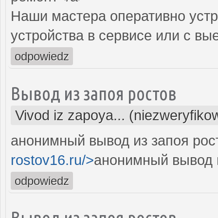
Наши мастера оперативно устр
устройства в сервисе или с вы
odpowiedz
Вывод из запоя ростов
Vivod iz zapoya... (niezweryfiko
анонимный вывод из запоя рост
rostov16.ru/>
анонимный вывод и
odpowiedz
Вывод из запоя ростов