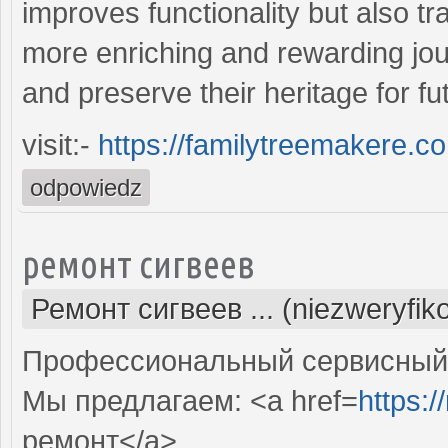
improves functionality but also t
more enriching and rewarding jo
and preserve their heritage for fu
visit:-
https://familytreemakere.c
odpowiedz
ремонт сигвеев
Ремонт сигвеев ... (niezweryfi
Профессиональный сервисный ц
Мы предлагаем: <a href=
https:
ремонт</a>