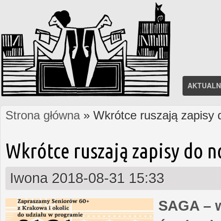
AKTUALN
Strona główna
» Wkrótce ruszają zapisy
Jesteś tutaj
Wkrótce ruszają zapisy do 
Iwona
2018-08-31 15:33
SAGA – w