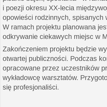
i poezji okresu XX-lecia międzyw
opowieści rodzinnych, spisanych
W ramach projektu planowana jest
odkrywanie ciekawych miejsc w M
Zakończeniem projektu będzie wys
otwartej publiczności. Podczas k
opracowane przez uczestników p
wykładowcę warsztatów. Przygot
się profesjonaliści.