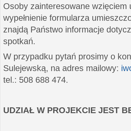
Osoby zainteresowane wzięciem u
wypełnienie formularza umieszczo
znajdą Państwo informacje dotyc
spotkań.
W przypadku pytań prosimy o kon
Sulejewską, na adres mailowy:
iw
tel.: 508 688 474.
UDZIAŁ W PROJEKCIE JEST 