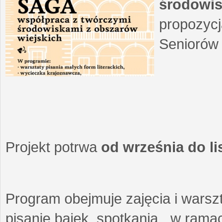
środowis
propozycj
Seniorów 
Projekt potrwa
od września do l
Program obejmuje zajęcia i warszt
pisanie bajek, spotkania w ramach