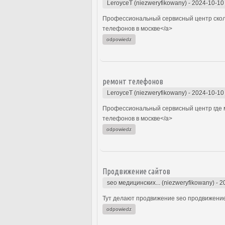
LeroyceT (niezweryfikowany)
-
2024-10-10
Профессиональный сервисный центр сколь
телефонов в москве</a>
odpowiedz
ремонт телефонов
LeroyceT (niezweryfikowany)
-
2024-10-10
Профессиональный сервисный центр где м
телефонов в москве</a>
odpowiedz
Продвижение сайтов
seo медицинских... (niezweryfikowany)
-
2
Тут делают продвижение seo продвижение
odpowiedz