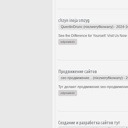
chzyn inoja smzyg
QuentinDrunc (niezweryfikowany)
-
2024-1
See the Difference for Yourself: Visit Us Now
odpowiedz
Продвижение сайтов
сео продвижение... (niezweryfikowany)
-
2
Тут делают продвижение seo-продвижение
odpowiedz
Создание и разработка сайтов тут