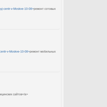
snyj-centr-v-Moskve-10-08>
ремонт сотовых
j-centr-v-Moskve-10-08>
ремонт мобильных
ицинских сайтов</a>