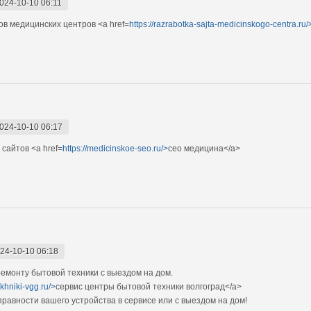
024-10-10 06:11
в медицинских центров <a href=
https://razrabotka-sajta-medicinskogo-centra.ru/
024-10-10 06:17
сайтов <a href=
https://medicinskoe-seo.ru/>
сео медицина</a>
24-10-10 06:18
монту бытовой техники с выездом на дом.
ekhniki-vgg.ru/>
сервис центры бытовой техники волгоград</a>
авности вашего устройства в сервисе или с выездом на дом!