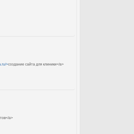
.ru/>
создание сайта для клиники</a>
йтов</a>