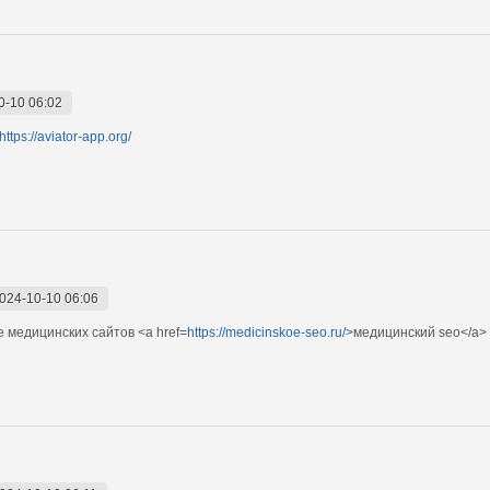
0-10 06:02
https://aviator-app.org/
024-10-10 06:06
 медицинских сайтов <a href=
https://medicinskoe-seo.ru/>
медицинский seo</a>