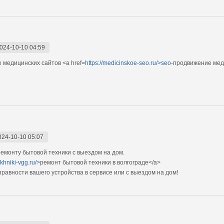
024-10-10 04:59
 медицинских сайтов <a href=
https://medicinskoe-seo.ru/>seo-
продвижение мед
024-10-10 05:07
монту бытовой техники с выездом на дом.
ekhniki-vgg.ru/>
ремонт бытовой техники в волгограде</a>
авности вашего устройства в сервисе или с выездом на дом!