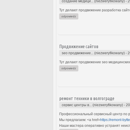
создание медици... (niezweryfikowany)
-
2
Тут делают продвижение разработка сайто
odpowiedz
Продвижение сайтов
seo продвижение... (niezweryfikowany)
-
2
Тут делают продвижение seo медицинских 
odpowiedz
ремонт техники в волгограде
сервис центры в... (niezweryfikowany)
-
20
Профессиональный сервисный центр по ре
Мы предлагаем: <a href=
https://remont-bytt
Наши мастера оперативно устранят неиспр