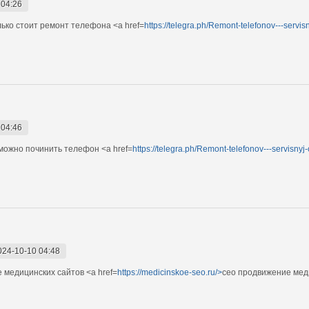
 04:26
ко стоит ремонт телефона <a href=
https://telegra.ph/Remont-telefonov---servi
 04:46
ожно починить телефон <a href=
https://telegra.ph/Remont-telefonov---servisny
024-10-10 04:48
 медицинских сайтов <a href=
https://medicinskoe-seo.ru/>
сео продвижение мед