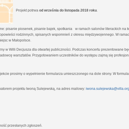
Projekt potrwa
od września do listopada 2018 roku
.
e: pisanie piosenek, pisanie bajek, spotkania w ramach salonów literackich na tem
opowieści rodzinnych, spisanych wspomnień z okresu międzywojennego. W ramach
miejsc w Małopolsce.
zny w Willi Decjusza dla otwartej publiczności. Podczas koncertu prezentowane 
adowcę warsztatów. Przygotowaniem uczestników do występu zajmą się profesjona
ekcie prosimy o wypełnienie formularza umieszczonego na dole strony. W formula
natorem projektu Iwoną Sulejewską, na adres mailowy:
iwona.sulejewska@villa.org
jność przesłanych zgłoszeń.