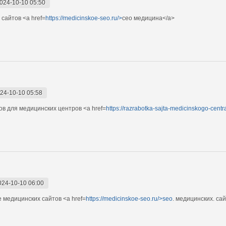
024-10-10 05:50
сайтов <a href=
https://medicinskoe-seo.ru/>
сео медицина</a>
24-10-10 05:58
в для медицинских центров <a href=
https://razrabotka-sajta-medicinskogo-centra
024-10-10 06:00
 медицинских сайтов <a href=
https://medicinskoe-seo.ru/>seo
. медицинских. са