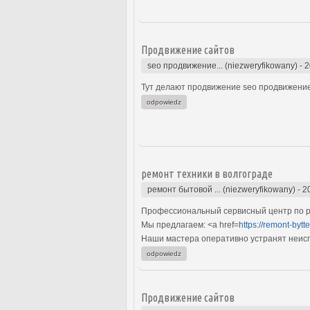
Продвижение сайтов
seo продвижение... (niezweryfikowany)
-
2
Тут делают продвижение seo продвижение
odpowiedz
ремонт техники в волгограде
ремонт бытовой ... (niezweryfikowany)
-
2
Профессиональный сервисный центр по ре
Мы предлагаем: <a href=
https://remont-bytt
Наши мастера оперативно устранят неиспр
odpowiedz
Продвижение сайтов