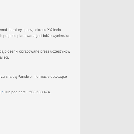
at literatury i poezji okresu XX-lecia
 projektu planowana jest także wycieczka,
będą piosenki opracowane przez uczestników
liści.
rzu znajdą Państwo informacje dotyczące
.pl
lub pod nr tel.: 508 688 474.