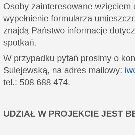
Osoby zainteresowane wzięciem u
wypełnienie formularza umieszczo
znajdą Państwo informacje dotyc
spotkań.
W przypadku pytań prosimy o kon
Sulejewską, na adres mailowy:
iw
tel.: 508 688 474.
UDZIAŁ W PROJEKCIE JEST 