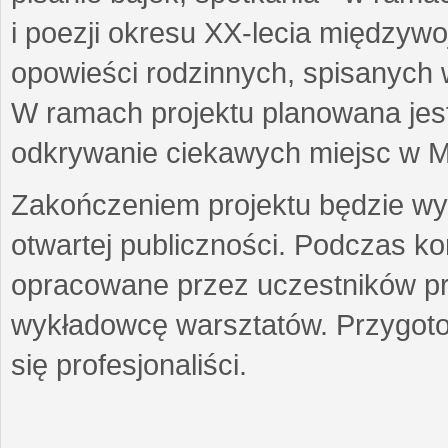
i poezji okresu XX-lecia międzyw
opowieści rodzinnych, spisanych
W ramach projektu planowana jest
odkrywanie ciekawych miejsc w M
Zakończeniem projektu będzie wys
otwartej publiczności. Podczas k
opracowane przez uczestników p
wykładowcę warsztatów. Przygot
się profesjonaliści.