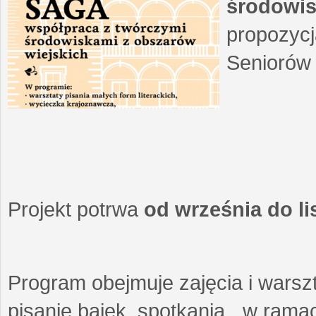
środowis
propozycj
Seniorów 
Projekt potrwa
od września do l
Program obejmuje zajęcia i warszt
pisanie bajek, spotkania w ramach