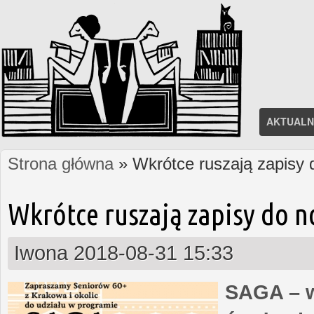
AKTUALN
Strona główna
» Wkrótce ruszają zapisy
Jesteś tutaj
Wkrótce ruszają zapisy do 
Iwona
2018-08-31 15:33
SAGA – w