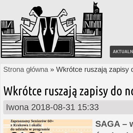
AKTUALN
Strona główna
» Wkrótce ruszają zapisy
Jesteś tutaj
Wkrótce ruszają zapisy do 
Iwona
2018-08-31 15:33
SAGA – w