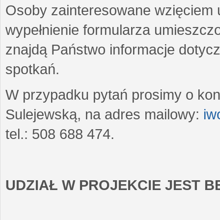
Osoby zainteresowane wzięciem u
wypełnienie formularza umieszczo
znajdą Państwo informacje dotyc
spotkań.
W przypadku pytań prosimy o kon
Sulejewską, na adres mailowy:
iw
tel.: 508 688 474.
UDZIAŁ W PROJEKCIE JEST 