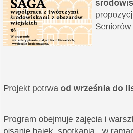
środowis
propozycj
Seniorów 
Projekt potrwa
od września do l
Program obejmuje zajęcia i warszt
pisanie bajek, spotkania w ramach