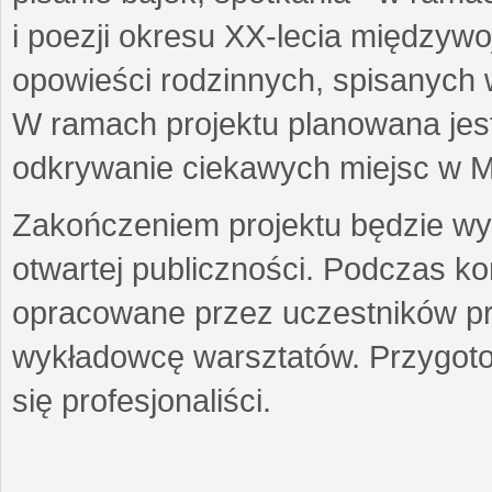
i poezji okresu XX-lecia międzyw
opowieści rodzinnych, spisanych
W ramach projektu planowana jest
odkrywanie ciekawych miejsc w M
Zakończeniem projektu będzie wys
otwartej publiczności. Podczas k
opracowane przez uczestników p
wykładowcę warsztatów. Przygot
się profesjonaliści.