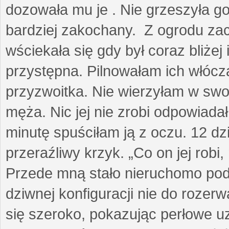
dozowała mu je . Nie grzeszyła go
bardziej zakochany. Z ogrodu za
wściekała się gdy był coraz bliżej i
przystępna. Pilnowałam ich włóczą
przyzwoitka. Nie wierzyłam w sw
męża. Nic jej nie zrobi odpowiadał
minutę spuściłam ją z oczu. 12 dz
przeraźliwy krzyk. „Co on jej robi,
Przede mną stało nieruchomo pod
dziwnej konfiguracji nie do rozerw
się szeroko, pokazując perłowe u