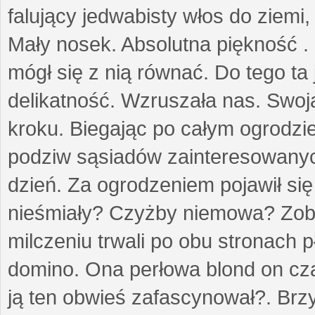
falujący jedwabisty włos do ziemi,
Mały nosek. Absolutna piękność . 
mógł się z nią równać. Do tego ta
delikatność. Wzruszała nas. Swo
kroku. Biegając po całym ogrodzi
podziw sąsiadów zainteresowanych
dzień. Za ogrodzeniem pojawił się 
nieśmiały? Czyżby niemowa? Zoba
milczeniu trwali po obu stronach p
domino. Ona perłowa blond on cz
ją ten obwieś zafascynował?. Brz