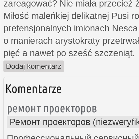
zareagować? Nie miała przecież ż
Miłość maleńkiej delikatnej Pusi
pretensjonalnych imionach Nesca
o manierach arystokraty przetrwa
pięć a nawet po sześć szczeniąt.
Dodaj komentarz
Komentarze
ремонт проекторов
Ремонт проекторов (niezweryfi
Профессиональный сервисный ц