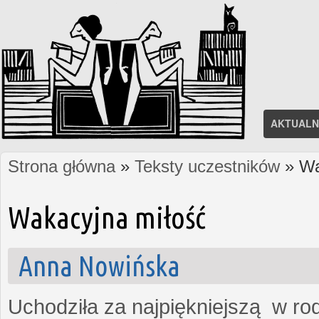
AKTUALN
Strona główna
»
Teksty uczestników
» Wa
Jesteś tutaj
Wakacyjna miłość
Anna Nowińska
Uchodziła za najpiękniejszą w rod