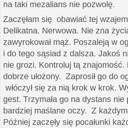
na taki mezalians nie pozwolę.
Zaczęłam się obawiać tej wzajemn
Delikatna. Nerwowa. Nie zna życia
zawyrokował mąż. Poszaleją w ogro
i do tego sąsiad z dalsza. Jakoś ni
nie grozi. Kontroluj tą znajomość
dobrze ułożony. Zaprosił go do 
włóczył się za nią krok w krok. W
gest. Trzymała go na dystans nie 
bardziej maślane oczy. Z każdym 
Później zaczęły się pocałunki k