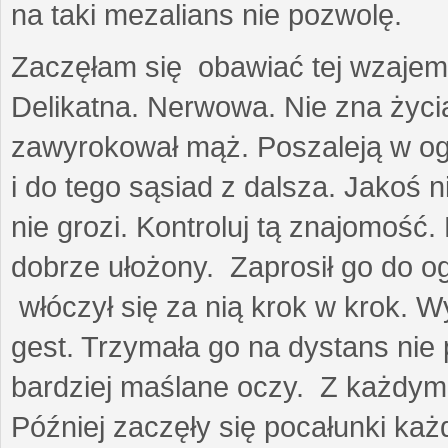
na taki mezalians nie pozwolę.
Zaczęłam się obawiać tej wzajemn
Delikatna. Nerwowa. Nie zna życia
zawyrokował mąż. Poszaleją w ogro
i do tego sąsiad z dalsza. Jakoś ni
nie grozi. Kontroluj tą znajomość
dobrze ułożony. Zaprosił go do 
włóczył się za nią krok w krok. W
gest. Trzymała go na dystans nie 
bardziej maślane oczy. Z każdym 
Później zaczęły się pocałunki k