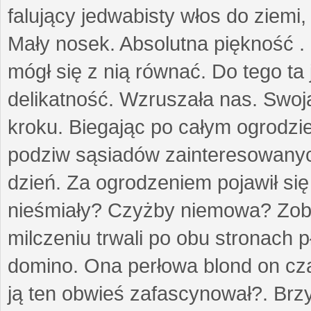
falujący jedwabisty włos do ziemi,
Mały nosek. Absolutna piękność . 
mógł się z nią równać. Do tego ta
delikatność. Wzruszała nas. Swo
kroku. Biegając po całym ogrodzi
podziw sąsiadów zainteresowanych
dzień. Za ogrodzeniem pojawił się 
nieśmiały? Czyżby niemowa? Zoba
milczeniu trwali po obu stronach p
domino. Ona perłowa blond on cz
ją ten obwieś zafascynował?. Brz