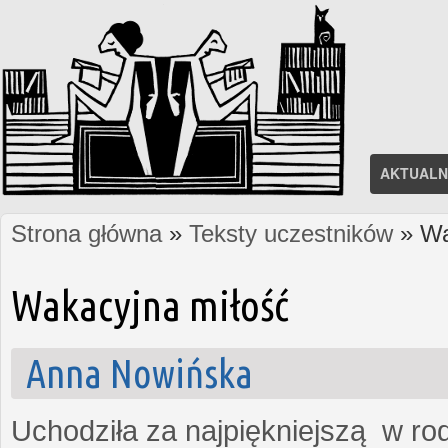
AKTUALN
Strona główna
»
Teksty uczestników
» Wa
Jesteś tutaj
Wakacyjna miłość
Anna Nowińska
Uchodziła za najpiękniejszą w rod