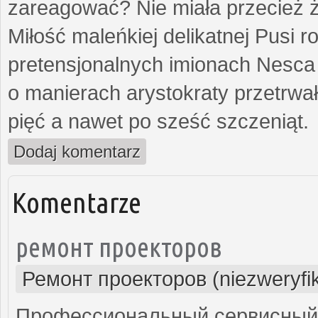
zareagować? Nie miała przecież ż
Miłość maleńkiej delikatnej Pusi
pretensjonalnych imionach Nesca
o manierach arystokraty przetrwa
pięć a nawet po sześć szczeniąt.
Dodaj komentarz
Komentarze
ремонт проекторов
Ремонт проекторов (niezweryfi
Профессиональный сервисный ц