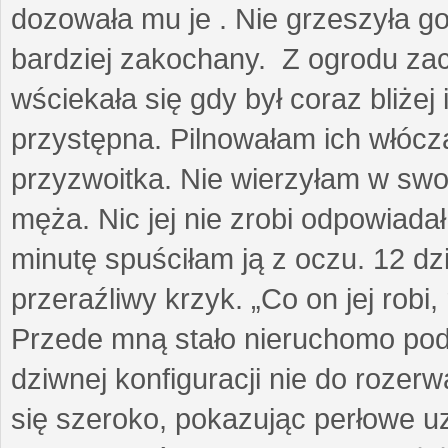
dozowała mu je . Nie grzeszyła go
bardziej zakochany. Z ogrodu za
wściekała się gdy był coraz bliżej i
przystępna. Pilnowałam ich włóczą
przyzwoitka. Nie wierzyłam w sw
męża. Nic jej nie zrobi odpowiadał
minutę spuściłam ją z oczu. 12 dz
przeraźliwy krzyk. „Co on jej robi,
Przede mną stało nieruchomo pod
dziwnej konfiguracji nie do rozerw
się szeroko, pokazując perłowe u