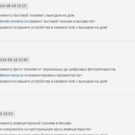
024-09-18 10:15
монту бытовой техники с выездом на дом.
tekhniki-moskva.ru>
ремонт бытовой техники в москве</a>
авности вашего устройства в сервисе или с выездом на дом!
2024-09-18 10:40
емонту фото техники от зеркальных до цифровых фотоаппаратов.
ektorov-nova.ru>
отремонтировать прожектор</a>
авности вашего устройства в сервисе или с выездом на дом!
8 10:53
емонту компьютероной техники в Москве.
ov-easyservice.ru>центральная часть компьютера</a>