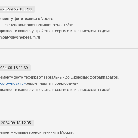
-
2024-09-18 11:33
емонту фототехники в Москве.
realm.ru>накамерная вспышка ремонт</a>
авности вашего устройства в сервисе или с выездом на дом!
mont-vspyshek-realm.ru
2024-09-18 11:39
емонту фото техники от зеркальных до цифровых фотоаппаратов.
ektorov-nova.ru>
ремонт лампы проектора</a>
авности вашего устройства в сервисе или с выездом на дом!
-
2024-09-18 12:05
емонту компьютероной техники в Москве.