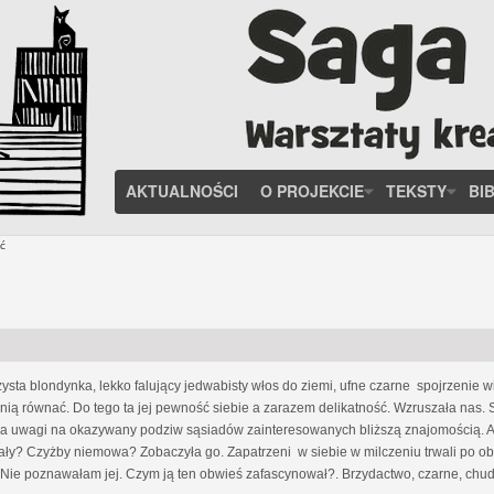
AKTUALNOŚCI
O PROJEKCIE
TEKSTY
BI
ć
ysta blondynka, lekko falujący jedwabisty włos do ziemi, ufne czarne spojrzenie w
z nią równać. Do tego ta jej pewność siebie a zarazem delikatność. Wzruszała na
ała uwagi na okazywany podziw sąsiadów zainteresowanych bliższą znajomością. Aż
miały? Czyżby niemowa? Zobaczyła go. Zapatrzeni w siebie w milczeniu trwali po obu
Nie poznawałam jej. Czym ją ten obwieś zafascynował?. Brzydactwo, czarne, chude