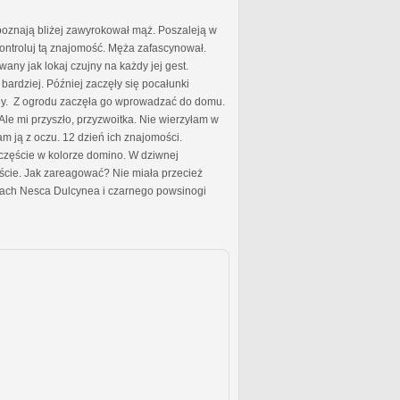
 poznają bliżej zawyrokował mąż. Poszaleją w
. Kontroluj tą znajomość. Męża zafascynował.
any jak lokaj czujny na każdy jej gest.
ardziej. Później zaczęły się pocałunki
any. Z ogrodu zaczęła go wprowadzać do domu.
. Ale mi przyszło, przyzwoitka. Nie wierzyłam w
am ją z oczu. 12 dzień ich znajomości.
zczęście w kolorze domino. W dziwnej
ęście. Jak zareagować? Nie miała przecież
onach Nesca Dulcynea i czarnego powsinogi