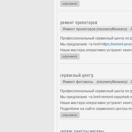
odpowiedz
ремонт проекторов
Ремонт проекторов (niezweryfikowany)
-
Профессиональный сервисный центр по р
Мы предлагаем: <a href=
https://remont-pro
Наши мастера оперативно устранят неиспр
odpowiedz
сервисный центр
Ремонт фотовспы... (niezweryfikowany)
-
Профессиональный сервисный центр по р
Мы предлагаем: <a href=remont-vspyshek-
Наши мастера оперативно устранят неиспр
Подробнее на сайте сервисного центра re
odpowiedz
сервис центры москвы