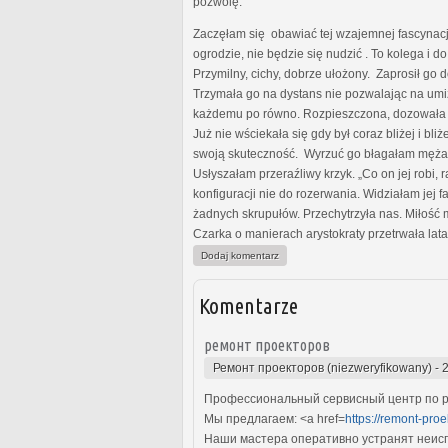
pozwolę.
Zaczęłam się obawiać tej wzajemnej fascynacji
ogrodzie, nie będzie się nudzić . To kolega i d
Przymilny, cichy, dobrze ułożony. Zaprosił go 
Trzymała go na dystans nie pozwalając na umiz
każdemu po równo. Rozpieszczona, dozowała mu
Już nie wściekała się gdy był coraz bliżej i bli
swoją skuteczność. Wyrzuć go błagałam męża. Ni
Usłyszałam przeraźliwy krzyk. „Co on jej robi
konfiguracji nie do rozerwania. Widziałam jej
żadnych skrupułów. Przechytrzyła nas. Miłość
Czarka o manierach arystokraty przetrwała lat
Dodaj komentarz
Komentarze
ремонт проекторов
Ремонт проекторов (niezweryfikowany)
-
Профессиональный сервисный центр по р
Мы предлагаем: <a href=
https://remont-pro
Наши мастера оперативно устранят неиспр