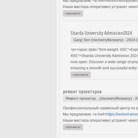
Мы предлагаем: <a href=remont-kompyuter
Наши мастера оперативно устранят неиспр
odpowiedz
Sharda University Admission2024
Gargi Sen (niezweryfikowany)
-
2024-0
<p><span style="font-weight: 400;">Expl
400;">Sharda University Admission 2024
now open. Discover a wide range of pro
ensuring a smooth and successful entry i
odpowiedz
ремонт проекторов
Ремонт проектор... (niezweryfikowany)
-
2
Профессиональный сервисный центр по р
Мы предлагаем: <a href=
https://remont-pro
Наши мастера оперативно устранят неиспр
odpowiedz