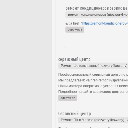
ремонт кондиционеров сервис це
ремонт кондиционеров (niezweryfik
&lt;a href="
https://remont-kondicionerov-
odpowiedz
сервисный центр
Ремонт фотовспышек (niezweryfikowany)
Профессиональный сервисный центр по р
Мы предлагаем: <a href=remont-vspyshek
Наши мастера оперативно устранят неиспр
Подробнее на сайте сервисного центра re
odpowiedz
Сервисный центр
Ремонт ПК в Москве (niezweryfikowany)
-