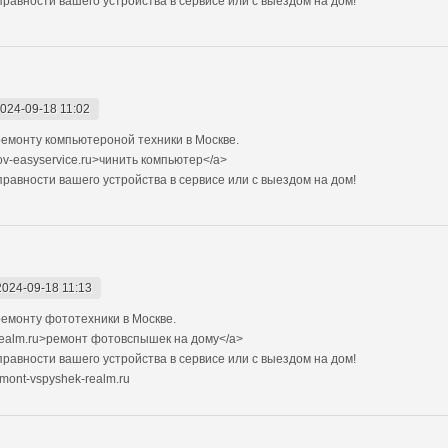
авности вашего устройства в сервисе или с выездом на дом!
024-09-18 11:02
емонту компьютероной техники в Москве.
ov-easyservice.ru>чинить компьютер</a>
авности вашего устройства в сервисе или с выездом на дом!
2024-09-18 11:13
емонту фототехники в Москве.
realm.ru>ремонт фотовспышек на дому</a>
авности вашего устройства в сервисе или с выездом на дом!
mont-vspyshek-realm.ru