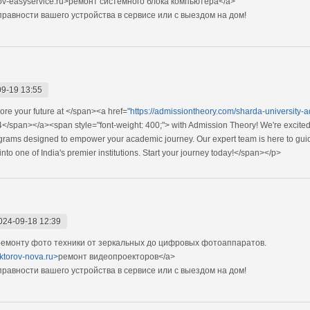
ov-easyservice.ru>ремонт системного блока компьютера</a>
авности вашего устройства в сервисе или с выездом на дом!
9-19 13:55
ore your future at </span><a href="
https://admissiontheory.com/sharda-university-
</span></a><span style="font-weight: 400;"> with Admission Theory! We're excited
grams designed to empower your academic journey. Our expert team is here to guid
nto one of India's premier institutions. Start your journey today!</span></p>
024-09-18 12:39
емонту фото техники от зеркальных до цифровых фотоаппаратов.
ektorov-nova.ru>
ремонт видеопроекторов</a>
авности вашего устройства в сервисе или с выездом на дом!