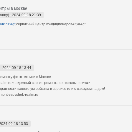
нтры в москве
owany)
-
2024-09-18 21:39
wik.ru"&gt;
сервисный центр кондиционеров&lt;/a&gt;
-
2024-09-18 13:44
емонту фототехники в Москве.
-realm.ru>надежный сервис ремонта фотовспышек</a>
авности вашего устройства в сервисе или с выездом на дом!
mont-vspyshek-realm.ru
2024-09-18 13:53