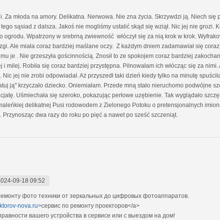
. Za młoda na amory. Delikatna. Nerwowa. Nie zna życia. Skrzywdzi ją. Niech się
o tego sąsiad z dalsza. Jakoś nie mogliśmy ustalić skąd się wziął. Nic jej nie grozi
do ogrodu. Wpatrzony w srebrną zwiewność włóczył się za nią krok w krok. Wyfrakow
gi. Ale miała coraz bardziej maślane oczy. Z każdym dniem zadamawiał się coraz b
 je . Nie grzeszyła gościnnością. Znosił to ze spokojem coraz bardziej zakoch
żej i milej. Robiła się coraz bardziej przystępna. Pilnowałam ich włócząc się za nimi
c jej nie zrobi odpowiadał. Aż przyszedł taki dzień kiedy tylko na minutę spuścił
, ratuj ją" krzyczało dziecko. Oniemiałam. Przede mną stało nieruchomo podwójne s
 facjatę. Uśmiechała się szeroko, pokazując perłowe uzębienie. Tak wyglądało szcz
 maleńkiej delikatnej Pusi rodowodem z Zielonego Potoku o pretensjonalnych imi
a. Przynosząc dwa razy do roku po pięć a nawet po sześć szczeniąt.
2024-09-18 09:52
емонту фото техники от зеркальных до цифровых фотоаппаратов.
ektorov-nova.ru>
сервис по ремонту проекторов</a>
авности вашего устройства в сервисе или с выездом на дом!