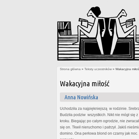
Strona główna
»
Teksty uczestników
» Wakacyjna miłoś
Jesteś tutaj
Wakacyjna miłość
Anna Nowińska
Uchodziła za najpiękniejszą w rodzinie. Srebrz
Budziła podziw wszystkich. Nikt nie mógł się 
kroku. Biegając po całym ogrodzie, nie zwrac
się on. Tkwił nieruchomo i patrzył. Jakiś nieś
domino. Ona perłowa blond on czarny jak noc. 