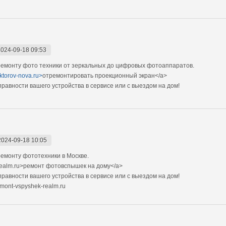
2024-09-18 09:53
емонту фото техники от зеркальных до цифровых фотоаппаратов.
ektorov-nova.ru>
отремонтировать проекционный экран</a>
авности вашего устройства в сервисе или с выездом на дом!
2024-09-18 10:05
емонту фототехники в Москве.
realm.ru>ремонт фотовспышек на дому</a>
авности вашего устройства в сервисе или с выездом на дом!
mont-vspyshek-realm.ru