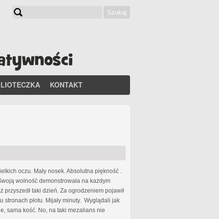
Szukaj
Formularz wyszukiwania
BLIOTECZKA
KONTAKT
ielkich oczu. Mały nosek. Absolutna piękność .
s. Swoją wolność demonstrowała na każdym
 przyszedł taki dzień. Za ogrodzeniem pojawił
 stronach płotu. Mijały minuty. Wyglądali jak
, sama kość. No, na taki mezalians nie