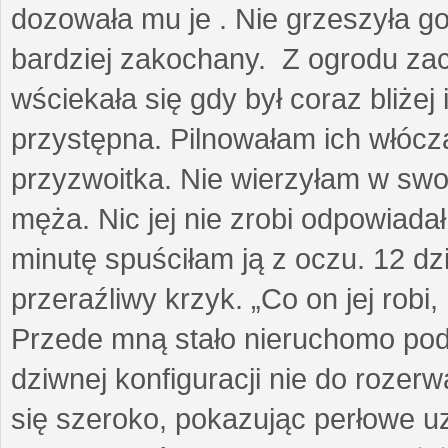
dozowała mu je . Nie grzeszyła go
bardziej zakochany. Z ogrodu za
wściekała się gdy był coraz bliżej i
przystępna. Pilnowałam ich włóczą
przyzwoitka. Nie wierzyłam w sw
męża. Nic jej nie zrobi odpowiadał
minutę spuściłam ją z oczu. 12 dz
przeraźliwy krzyk. „Co on jej robi,
Przede mną stało nieruchomo pod
dziwnej konfiguracji nie do rozerw
się szeroko, pokazując perłowe u