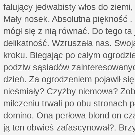
falujący jedwabisty włos do ziemi,
Mały nosek. Absolutna piękność . 
mógł się z nią równać. Do tego ta
delikatność. Wzruszała nas. Swo
kroku. Biegając po całym ogrodzi
podziw sąsiadów zainteresowanych
dzień. Za ogrodzeniem pojawił się 
nieśmiały? Czyżby niemowa? Zoba
milczeniu trwali po obu stronach p
domino. Ona perłowa blond on cz
ją ten obwieś zafascynował?. Brz