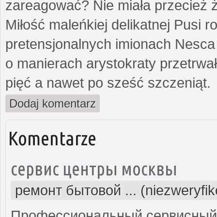
zareagować? Nie miała przecież ż
Miłość maleńkiej delikatnej Pusi
pretensjonalnych imionach Nesca
o manierach arystokraty przetrwa
pięć a nawet po sześć szczeniąt.
Dodaj komentarz
Komentarze
сервис центры москвы
ремонт бытовой ... (niezweryfi
Профессиональный сервисный 