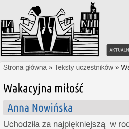
AKTUALN
Strona główna
»
Teksty uczestników
» Wa
Jesteś tutaj
Wakacyjna miłość
Anna Nowińska
Uchodziła za najpiękniejszą w rod