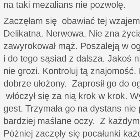
na taki mezalians nie pozwolę.
Zaczęłam się obawiać tej wzajemn
Delikatna. Nerwowa. Nie zna życia
zawyrokował mąż. Poszaleją w ogro
i do tego sąsiad z dalsza. Jakoś ni
nie grozi. Kontroluj tą znajomość
dobrze ułożony. Zaprosił go do 
włóczył się za nią krok w krok. W
gest. Trzymała go na dystans nie 
bardziej maślane oczy. Z każdym 
Później zaczęły się pocałunki k