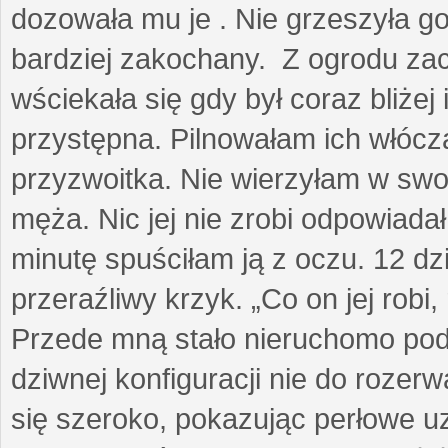
dozowała mu je . Nie grzeszyła go
bardziej zakochany. Z ogrodu za
wściekała się gdy był coraz bliżej i
przystępna. Pilnowałam ich włóczą
przyzwoitka. Nie wierzyłam w sw
męża. Nic jej nie zrobi odpowiadał
minutę spuściłam ją z oczu. 12 dz
przeraźliwy krzyk. „Co on jej robi,
Przede mną stało nieruchomo pod
dziwnej konfiguracji nie do rozerw
się szeroko, pokazując perłowe u