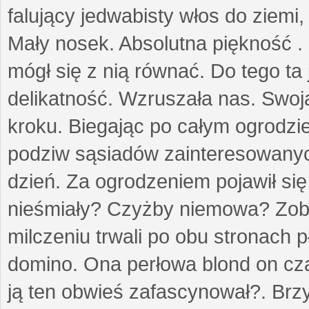
falujący jedwabisty włos do ziemi,
Mały nosek. Absolutna piękność . 
mógł się z nią równać. Do tego ta
delikatność. Wzruszała nas. Swo
kroku. Biegając po całym ogrodzi
podziw sąsiadów zainteresowanych
dzień. Za ogrodzeniem pojawił się 
nieśmiały? Czyżby niemowa? Zoba
milczeniu trwali po obu stronach p
domino. Ona perłowa blond on cz
ją ten obwieś zafascynował?. Brz