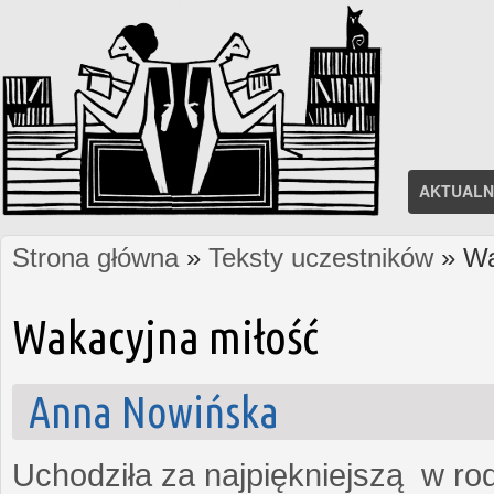
AKTUALN
Strona główna
»
Teksty uczestników
» Wa
Jesteś tutaj
Wakacyjna miłość
Anna Nowińska
Uchodziła za najpiękniejszą w rod