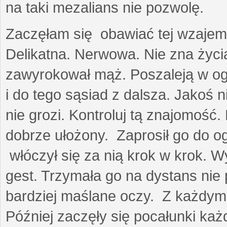
na taki mezalians nie pozwolę.
Zaczęłam się obawiać tej wzajemn
Delikatna. Nerwowa. Nie zna życia
zawyrokował mąż. Poszaleją w ogro
i do tego sąsiad z dalsza. Jakoś ni
nie grozi. Kontroluj tą znajomość
dobrze ułożony. Zaprosił go do 
włóczył się za nią krok w krok. W
gest. Trzymała go na dystans nie 
bardziej maślane oczy. Z każdym 
Później zaczęły się pocałunki k