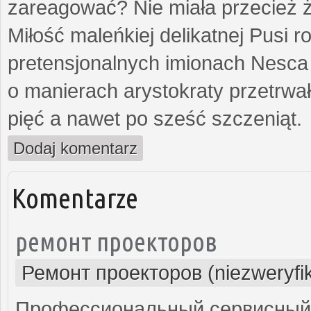
zareagować? Nie miała przecież ż
Miłość maleńkiej delikatnej Pusi
pretensjonalnych imionach Nesca
o manierach arystokraty przetrwa
pięć a nawet po sześć szczeniąt.
Dodaj komentarz
Komentarze
ремонт проекторов
Ремонт проекторов (niezweryfi
Профессиональный сервисный ц